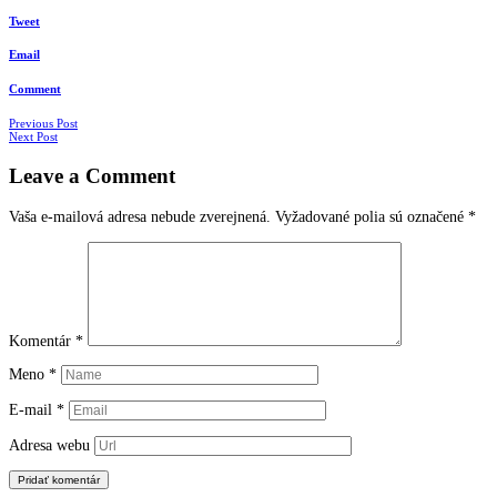
Tweet
Email
Comment
Navigácia
Previous Post
Next Post
v
Leave a Comment
článkoch
Vaša e-mailová adresa nebude zverejnená.
Vyžadované polia sú označené
*
Komentár
*
Meno
*
E-mail
*
Adresa webu