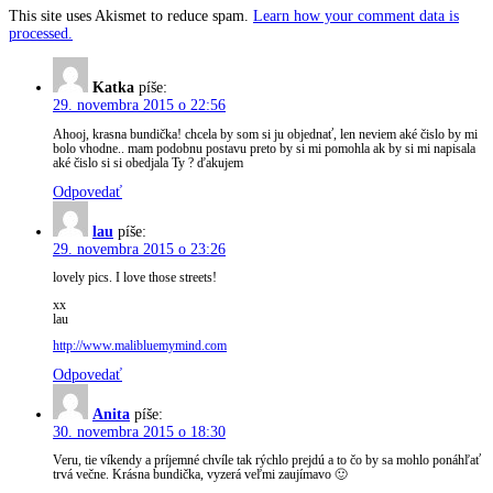
This site uses Akismet to reduce spam.
Learn how your comment data is
processed.
Katka
píše:
29. novembra 2015 o 22:56
Ahooj, krasna bundička! chcela by som si ju objednať, len neviem aké čislo by mi
bolo vhodne.. mam podobnu postavu preto by si mi pomohla ak by si mi napisala
aké čislo si si obedjala Ty ? ďakujem
Odpovedať
lau
píše:
29. novembra 2015 o 23:26
lovely pics. I love those streets!
xx
lau
http://www.malibluemymind.com
Odpovedať
Anita
píše:
30. novembra 2015 o 18:30
Veru, tie víkendy a príjemné chvíle tak rýchlo prejdú a to čo by sa mohlo ponáhľať
trvá večne. Krásna bundička, vyzerá veľmi zaujímavo 🙂