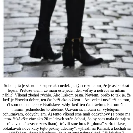
Sobota, tá je skoro tak super ako nedeľa, s tým rozdielom, že je asi stokrát
lepšia. Pretože viem, že mám ešte jeden deň voľný a netreba sa nikam
náhliť. Víkend zbehol rýchlo. Ako luskom prsta. Neviem, prečo to tak je, že
keď je človeku dobre, ten čas beží ako o život…Ani veľmi nezáleží na tom,
či som doma alebo v Bratislave, vždy, keď ten čas trávim s Petrom či s
našimi, jednoducho to ubehne. Užívam si, motám sa, výletujem,
ochutnávam, oddychujem. Aj tento víkend sme mali oddychový (a preto ma
teraz čaká ešte viac ako 20 múdrych strán čohosi, čo by som mala do zajtra
rána vedieť #zaseraznestiham), trávili sme ho s P. „doma“ v Bratislave,
obkukávali nové kúty tejto peknej „dediny“, vyliezli na Kamzík a kochali sa