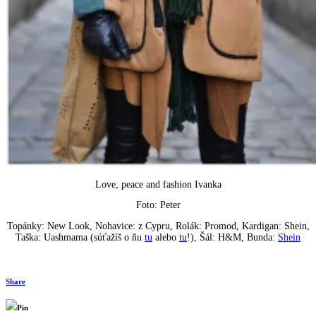
Love, peace and fashion Ivanka
Foto: Peter
Topánky: New Look, Nohavice: z Cypru, Rolák: Promod, Kardigan: Shein,
Taška: Uashmama (súťažíš o ňu
tu
alebo
tu
!), Šál: H&M, Bunda:
Shein
Share
Pin