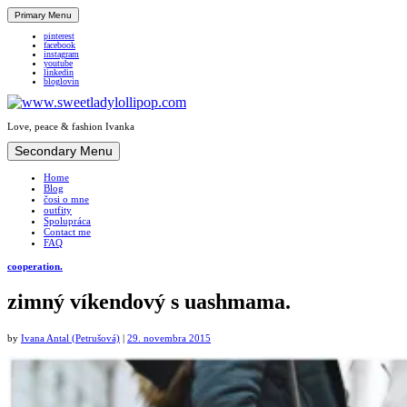
Primary Menu
pinterest
facebook
instagram
youtube
linkedin
bloglovin
Love, peace & fashion Ivanka
Skip
Secondary Menu
to
Home
content
Blog
čosi o mne
outfity
Spolupráca
Contact me
FAQ
cooperation.
zimný víkendový s uashmama.
by
Ivana Antal (Petrušová)
|
29. novembra 2015