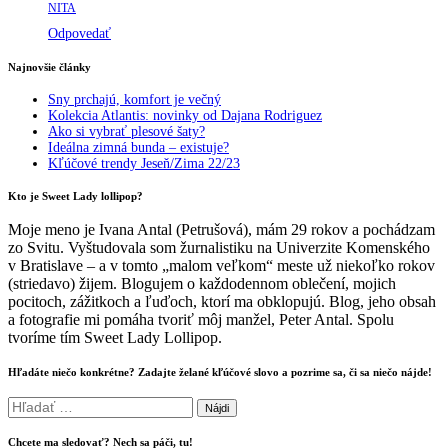
NITA
Odpovedať
Najnovšie články
Sny prchajú, komfort je večný
Kolekcia Atlantis: novinky od Dajana Rodriguez
Ako si vybrať plesové šaty?
Ideálna zimná bunda – existuje?
Kľúčové trendy Jeseň/Zima 22/23
Kto je Sweet Lady lollipop?
Moje meno je Ivana Antal (Petrušová), mám 29 rokov a pochádzam
zo Svitu. Vyštudovala som žurnalistiku na Univerzite Komenského
v Bratislave – a v tomto „malom veľkom“ meste už niekoľko rokov
(striedavo) žijem. Blogujem o každodennom oblečení, mojich
pocitoch, zážitkoch a ľuďoch, ktorí ma obklopujú. Blog, jeho obsah
a fotografie mi pomáha tvoriť môj manžel, Peter Antal. Spolu
tvoríme tím Sweet Lady Lollipop.
Hľadáte niečo konkrétne? Zadajte želané kľúčové slovo a pozrime sa, či sa niečo nájde!
Hľadať:
Chcete ma sledovať? Nech sa páči, tu!