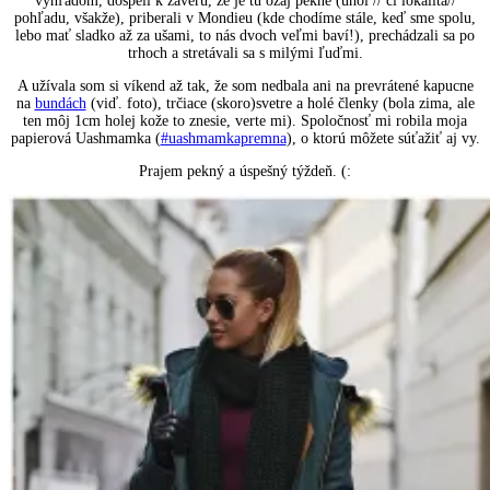
výhľadom, dospeli k záveru, že je tu ozaj pekne (uhol // či lokalita//
pohľadu, všakže), priberali v Mondieu (kde chodíme stále, keď sme spolu,
lebo mať sladko až za ušami, to nás dvoch veľmi baví!), prechádzali sa po
trhoch a stretávali sa s milými ľuďmi.
A užívala som si víkend až tak, že som nedbala ani na prevrátené kapucne
na
bundách
(viď. foto), trčiace (skoro)svetre a holé členky (bola zima, ale
ten môj 1cm holej kože to znesie, verte mi). Spoločnosť mi robila moja
papierová Uashmamka (
#uashmamkapremna
), o ktorú môžete súťažiť aj vy.
Prajem pekný a úspešný týždeň. (: