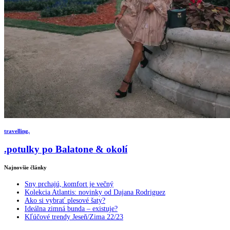
travelling.
.potulky po Balatone & okolí
Najnovšie články
Sny prchajú, komfort je večný
Kolekcia Atlantis: novinky od Dajana Rodriguez
Ako si vybrať plesové šaty?
Ideálna zimná bunda – existuje?
Kľúčové trendy Jeseň/Zima 22/23