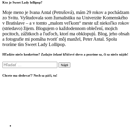
Kto je Sweet Lady lollipop?
Moje meno je Ivana Antal (Petrušová), mám 29 rokov a pochádzam
zo Svitu. Vyštudovala som žurnalistiku na Univerzite Komenského
v Bratislave – a v tomto „malom veľkom“ meste už niekoľko rokov
(striedavo) žijem. Blogujem o každodennom oblečení, mojich
pocitoch, zážitkoch a ľuďoch, ktorí ma obklopujú. Blog, jeho obsah
a fotografie mi pomáha tvoriť môj manžel, Peter Antal. Spolu
tvoríme tím Sweet Lady Lollipop.
Hľadáte niečo konkrétne? Zadajte želané kľúčové slovo a pozrime sa, či sa niečo nájde!
Hľadať:
Chcete ma sledovať? Nech sa páči, tu!