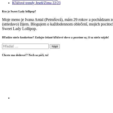
Kľúčové trendy Jeseň/Zima 22/23
Kto je Sweet Lady lollipop?
Moje meno je Ivana Antal (Petrušová), mám 29 rokov a pochádzam zo
(striedavo) žijem. Blogujem o každodennom oblečení, mojich pocitoch
Sweet Lady Lollipop.
Hľadáte niečo konkrétne? Zadajte želané kľúčové slovo a pozrime sa, či sa niečo nájde!
Hľadať:
Chcete ma sledovať? Nech sa páči, tu!