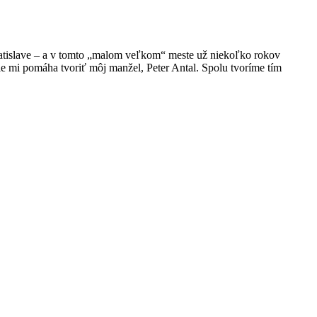
atislave – a v tomto „malom veľkom“ meste už niekoľko rokov
ie mi pomáha tvoriť môj manžel, Peter Antal. Spolu tvoríme tím