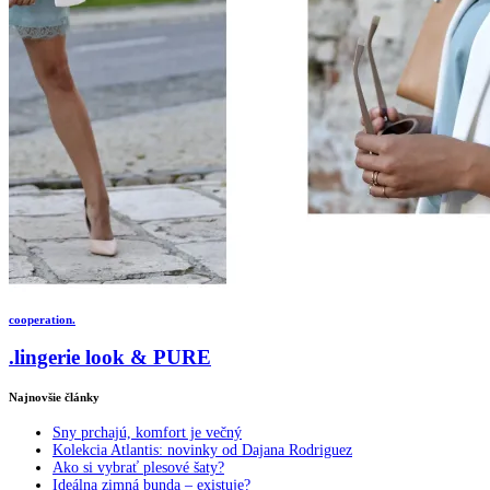
cooperation.
.lingerie look & PURE
Najnovšie články
Sny prchajú, komfort je večný
Kolekcia Atlantis: novinky od Dajana Rodriguez
Ako si vybrať plesové šaty?
Ideálna zimná bunda – existuje?