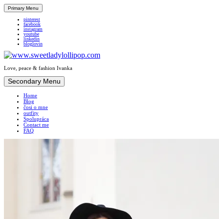
Primary Menu
pinterest
facebook
instagram
youtube
linkedin
bloglovin
Love, peace & fashion Ivanka
Skip
Secondary Menu
to
Home
content
Blog
čosi o mne
outfity
Spolupráca
Contact me
FAQ