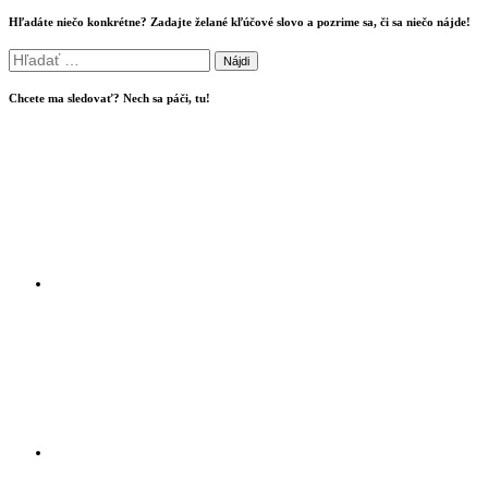
Hľadáte niečo konkrétne? Zadajte želané kľúčové slovo a pozrime sa, či sa niečo nájde!
Hľadať:
Chcete ma sledovať? Nech sa páči, tu!