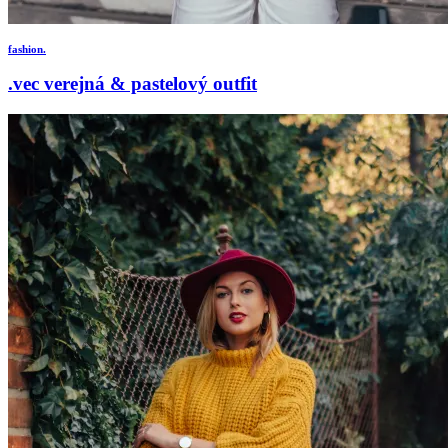
fashion.
.vec verejná & pastelový outfit