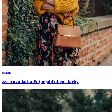
fashion.
.svetrová láska & (ne)obľúbené farby