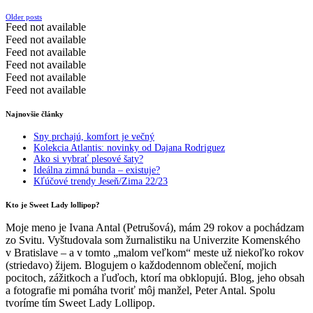
Posts
Older posts
Feed not available
navigation
Feed not available
Feed not available
Feed not available
Feed not available
Feed not available
Najnovšie články
Sny prchajú, komfort je večný
Kolekcia Atlantis: novinky od Dajana Rodriguez
Ako si vybrať plesové šaty?
Ideálna zimná bunda – existuje?
Kľúčové trendy Jeseň/Zima 22/23
Kto je Sweet Lady lollipop?
Moje meno je Ivana Antal (Petrušová), mám 29 rokov a pochádzam
zo Svitu. Vyštudovala som žurnalistiku na Univerzite Komenského
v Bratislave – a v tomto „malom veľkom“ meste už niekoľko rokov
(striedavo) žijem. Blogujem o každodennom oblečení, mojich
pocitoch, zážitkoch a ľuďoch, ktorí ma obklopujú. Blog, jeho obsah
a fotografie mi pomáha tvoriť môj manžel, Peter Antal. Spolu
tvoríme tím Sweet Lady Lollipop.