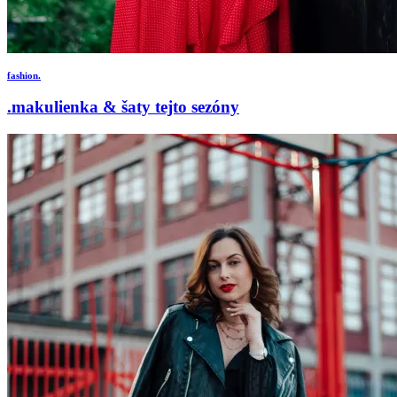
fashion.
.makulienka & šaty tejto sezóny