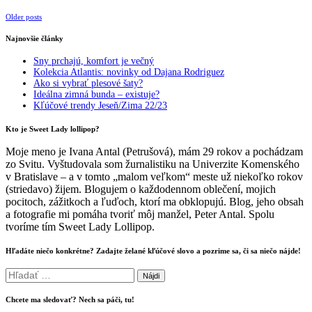
Posts
Older posts
navigation
Najnovšie články
Sny prchajú, komfort je večný
Kolekcia Atlantis: novinky od Dajana Rodriguez
Ako si vybrať plesové šaty?
Ideálna zimná bunda – existuje?
Kľúčové trendy Jeseň/Zima 22/23
Kto je Sweet Lady lollipop?
Moje meno je Ivana Antal (Petrušová), mám 29 rokov a pochádzam
zo Svitu. Vyštudovala som žurnalistiku na Univerzite Komenského
v Bratislave – a v tomto „malom veľkom“ meste už niekoľko rokov
(striedavo) žijem. Blogujem o každodennom oblečení, mojich
pocitoch, zážitkoch a ľuďoch, ktorí ma obklopujú. Blog, jeho obsah
a fotografie mi pomáha tvoriť môj manžel, Peter Antal. Spolu
tvoríme tím Sweet Lady Lollipop.
Hľadáte niečo konkrétne? Zadajte želané kľúčové slovo a pozrime sa, či sa niečo nájde!
Hľadať:
Chcete ma sledovať? Nech sa páči, tu!