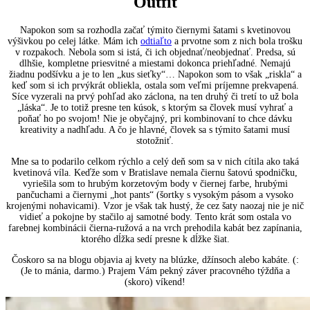
Outfit
Napokon som sa rozhodla začať týmito čiernymi šatami s kvetinovou
výšivkou po celej látke. Mám ich
odtiaľto
a prvotne som z nich bola trošku
v rozpakoch. Nebola som si istá, či ich objednať/neobjednať. Predsa, sú
dlhšie, kompletne priesvitné a miestami dokonca priehľadné. Nemajú
žiadnu podšívku a je to len „kus sieťky“… Napokon som to však „riskla“ a
keď som si ich prvýkrát obliekla, ostala som veľmi príjemne prekvapená.
Síce vyzerali na prvý pohľad ako záclona, na ten druhý či tretí to už bola
„láska“. Je to totiž presne ten kúsok, s ktorým sa človek musí vyhrať a
poňať ho po svojom! Nie je obyčajný, pri kombinovaní to chce dávku
kreativity a nadhľadu. A čo je hlavné, človek sa s týmito šatami musí
stotožniť.
Mne sa to podarilo celkom rýchlo a celý deň som sa v nich cítila ako taká
kvetinová víla. Keďže som v Bratislave nemala čiernu šatovú spodničku,
vyriešila som to hrubým korzetovým body v čiernej farbe, hrubými
pančuchami a čiernymi „hot pants“ (šortky s vysokým pásom a vysoko
krojenými nohavicami). Vzor je však tak hustý, že cez šaty naozaj nie je nič
vidieť a pokojne by stačilo aj samotné body. Tento krát som ostala vo
farebnej kombinácii čierna-ružová a na vrch prehodila kabát bez zapínania,
ktorého dĺžka sedí presne k dĺžke šiat.
Čoskoro sa na blogu objavia aj kvety na blúzke, džínsoch alebo kabáte. (:
(Je to mánia, darmo.) Prajem Vám pekný záver pracovného týždňa a
(skoro) víkend!