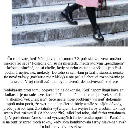
Čo robievate, keď Vám je v zime smutno? Z počasia, zo sveta, možno
niekedy zo seba? Posledné dni sú na miestach, medzi ktorými „pendlujem“
krásne a slnečné, no sú chvíle, kedy sa nebo zatiahne a všetko je o čosi
pochmúrnejšie, než inokedy. Do toho sa sem-tam pritrafia starosti, nejaké
tie nové vrásky (našťastie nie z lásky) a nie príliš lichotivé rozpoloženie je
na svete! V tej chvíli začínam byť unavená, demotivovaná, v strese.
Nedokážem proti tomu bojovať úplne dokonale. Keď nepomáhajú káva ani
sladkosti, je na rade „svet farieb“. Ten na mňa platí v akejkoľvek situácii a
v akomkoľvek „nešťastí“. Síce nevie moje problémy vyriešiť dokonale,
aspoň mám pocit, že svet nie je len čierno-biely a stále sa nájdu dôvody,
prečo je život fajn. Zo šatníka vyťahujem žiarivejšie farby a robím tak môj
svet o čosi ružovejší. (Alebo viac žltý, záleží od toho, akú farbu vytiahnem
:)) V poslednom čase som od výraznejších farieb trošku upustila. Pamätáte
si na outfity spred troch rokov, kedy som kombinovala farby hlava-nehlava?
To bol len vtedy pestrý svet…