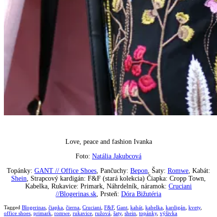
Love, peace and fashion Ivanka
Foto:
Natália Jakubcová
Topánky:
GANT // Office Shoes
, Pančuchy:
Bepon
, Šaty:
Romwe
, Kabát:
Shein
, Strapcový kardigán: F&F (stará kolekcia) Čiapka: Cropp Town,
Kabelka, Rukavice: Primark, Náhrdelník, náramok:
Cruciani
//Blogerinas.sk
, Prsteň:
Dóra Bižutéria
Tagged
Blogerinas
,
čiapka
,
čierna
,
Cruciani
,
F&F
,
Gant
,
kabát
,
kabelka
,
kardigán
,
kvety
,
office shoes
,
primark
,
romwe
,
rukavice
,
ružová
,
šaty
,
shein
,
topánky
,
výšivka