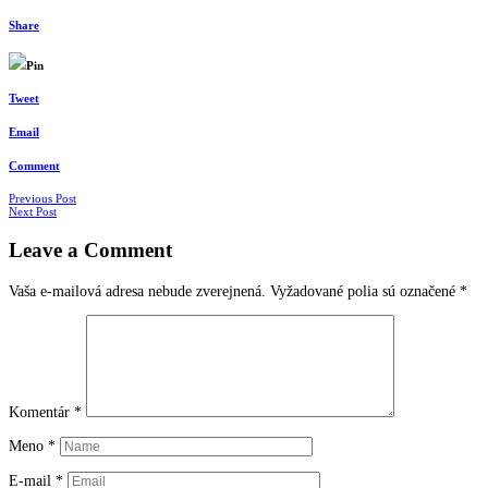
Share
Pin
Tweet
Email
Comment
Navigácia
Previous Post
Next Post
v
Leave a Comment
článkoch
Vaša e-mailová adresa nebude zverejnená.
Vyžadované polia sú označené
*
Komentár
*
Meno
*
E-mail
*