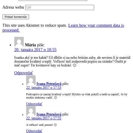
Adresa webu
This site uses Akismet to reduce spam.
Learn how your comment data is
processed.
Mária
píše:
20. januára 2017 o 10:55
Ivanka aký je ten kabát? Už dlhšie si na neho brúsim zuby, ale neviem či je materiál
dostatočne kvalitný a teplý. Veľkosť tiež zodpovedá popisu na stránke? Outfit je
ináč super! Tie kvetinové šaty sú božské. 🙂
Odpovedať
Ivana Petrušová
píše:
22. januára 2017 o 17:53
Prekvapivo je naozaj kvalitný a teplý! Rýchlo sa však pokrčí a nedá sa zapnúť, čo by
mohlo niekomu vadiť. 🙂
Odpovedať
Ivana Petrušová
píše:
22. januára 2017 o 17:55
A veľkosť sedí presne! 🙂
Odpovedať