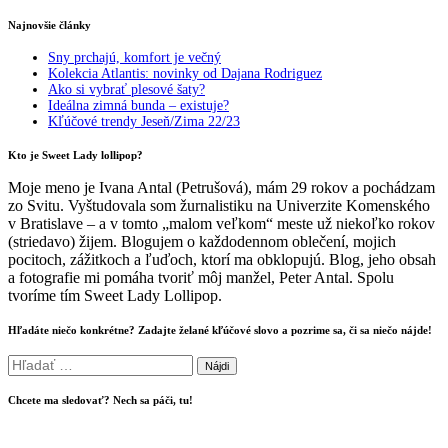
Najnovšie články
Sny prchajú, komfort je večný
Kolekcia Atlantis: novinky od Dajana Rodriguez
Ako si vybrať plesové šaty?
Ideálna zimná bunda – existuje?
Kľúčové trendy Jeseň/Zima 22/23
Kto je Sweet Lady lollipop?
Moje meno je Ivana Antal (Petrušová), mám 29 rokov a pochádzam
zo Svitu. Vyštudovala som žurnalistiku na Univerzite Komenského
v Bratislave – a v tomto „malom veľkom“ meste už niekoľko rokov
(striedavo) žijem. Blogujem o každodennom oblečení, mojich
pocitoch, zážitkoch a ľuďoch, ktorí ma obklopujú. Blog, jeho obsah
a fotografie mi pomáha tvoriť môj manžel, Peter Antal. Spolu
tvoríme tím Sweet Lady Lollipop.
Hľadáte niečo konkrétne? Zadajte želané kľúčové slovo a pozrime sa, či sa niečo nájde!
Hľadať:
Chcete ma sledovať? Nech sa páči, tu!