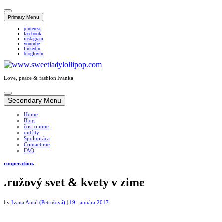
Primary Menu
pinterest
facebook
instagram
youtube
linkedin
bloglovin
Love, peace & fashion Ivanka
Skip
to
Secondary Menu
content
Home
Blog
čosi o mne
outfity
Spolupráca
Contact me
FAQ
cooperation.
.ružový svet & kvety v zime
by
Ivana Antal (Petrušová)
|
19. januára 2017