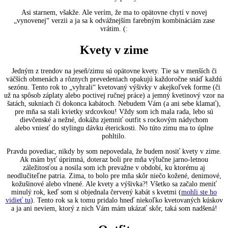
Asi starnem, všakže. Ale verím, že ma to opätovne chytí v novej
„vynovenej“ verzii a ja sa k odvážnejším farebným kombináciám zase
vrátim. (:
Kvety v zime
Jedným z trendov na jeseň/zimu sú opätovne kvety. Tie sa v menších či
väčších obmenách a rôznych prevedeniach opakujú každoročne snáď každú
sezónu. Tento rok to „vyhrali“ kvetovaný výšivky v akejkoľvek forme (či
už na spôsob záplaty alebo poctivej ručnej práce) a jemný kvetinový vzor na
šatách, sukniach či dokonca kabátoch. Nebudem Vám (a ani sebe klamať),
pre mňa sa stali kvietky srdcovkou! Vždy som ich mala rada, lebo sú
dievčenské a nežné, dokážu zjemniť outfit s rockovým nádychom
alebo vniesť do stylingu dávku éterickosti. No túto zimu ma to úplne
pohltilo.
Pravdu povediac, nikdy by som nepovedala, že budem nosiť kvety v zime.
Ak mám byť úprimná, doteraz boli pre mňa výlučne jarno-letnou
záležitosťou a nosila som ich prevažne v období, ku ktorému aj
neodlučiteľne patria. Zima, to bolo pre mňa skôr niečo kožené, denimové,
kožušinové alebo vlnené. Ale kvety a výšivka?! Všetko sa začalo meniť
minulý rok, keď som si objednala červený kabát s kvetmi (
mohli ste ho
vidieť tu
). Tento rok sa k tomu pridalo hneď niekoľko kvetovaných kúskov
a ja ani neviem, ktorý z nich Vám mám ukázať skôr, taká som nadšená!