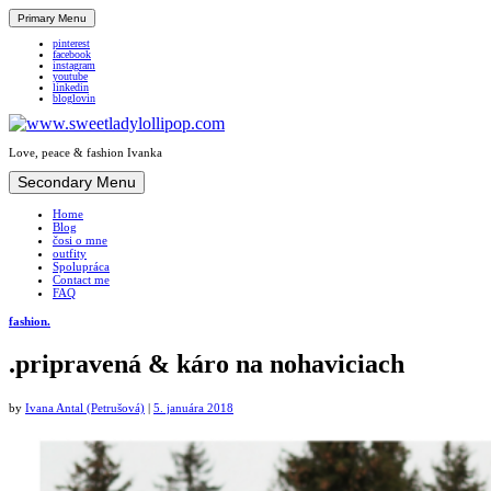
Primary Menu
pinterest
facebook
instagram
youtube
linkedin
bloglovin
Love, peace & fashion Ivanka
Skip
Secondary Menu
to
Home
content
Blog
čosi o mne
outfity
Spolupráca
Contact me
FAQ
fashion.
.pripravená & káro na nohaviciach
by
Ivana Antal (Petrušová)
|
5. januára 2018