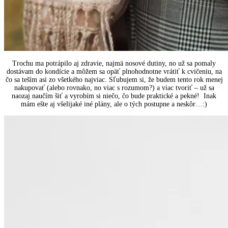
Trochu ma potrápilo aj zdravie, najmä nosové dutiny, no už sa pomaly
dostávam do kondície a môžem sa opäť plnohodnotne vrátiť k cvičeniu, na
čo sa teším asi zo všetkého najviac. Sľubujem si, že budem tento rok menej
nakupovať (alebo rovnako, no viac s rozumom?) a viac tvoriť – už sa
naozaj naučím šiť a vyrobím si niečo, čo bude praktické a pekné! Inak
mám ešte aj všelijaké iné plány, ale o tých postupne a neskôr…:)