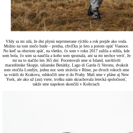
Vždy sa mi zdá, že dni plynú neprimerane rýchlo a rok prejde ako voda.
Možno na tom niečo bude – predsa, chvíľku je leto a potom opäť Vianoce.
No keď sa obzriem späť, na všetko, čo som v roku 2017 zažila a stihla, kde
som bola, čo som sa naučila a koho som spoznala, ani sa mi nechce veriť, že
mi na to stačilo len 365 dní. Pocestovali sme si Island, navštívili
macedónske Skopje, talianske Benátky, Lago di Garda či Veronu, dvakrát
som otočila Londýn, jednu noc som strávila v Ríme, po dvoch rokoch sme
sa vrátili do Krakova, odskočili sme si do Prahy. Mali sme v pláne aj New
York, ale ako už (asi) viete, trošku nám skrachovala letecká spoločnosť,
takže sme napokon skončili v Košiciach.