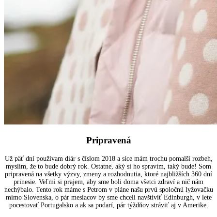
Pripravená
Už päť dní používam diár s číslom 2018 a síce mám trochu pomalší rozbeh,
myslím, že to bude dobrý rok. Ostatne, aký si ho spravím, taký bude! Som
pripravená na všetky výzvy, zmeny a rozhodnutia, ktoré najbližších 360 dní
prinesie. Veľmi si prajem, aby sme boli doma všetci zdraví a nič nám
nechýbalo. Tento rok máme s Petrom v pláne našu prvú spoločnú lyžovačku
mimo Slovenska, o pár mesiacov by sme chceli navštíviť Edinburgh, v lete
pocestovať Portugalsko a ak sa podarí, pár týždňov stráviť aj v Amerike.