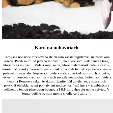
Káro na nohaviciach
Kárované nohavice mrkvového strihu som začala registrovať už začiatkom
jesene. Páčili sa mi od prvého momentu, no nikde som však nenašla také,
ktoré by sa mi páčili. Vedela som, že tie, ktoré budem nosiť rada (a často),
musia mať vysoký nariasený pás s opaskom a mali by byť vyrobené z jemne
padavého materiálu. Nejaké som videla v Zare, no keď som si ich obliekla,
vôbec mi nesedeli a ani som sa v nich necítila komfortne. Potom som videla
tieto na Romwe a reku, že skúsim šťastie. Od chvíle, kedy som si ich
prvýkrát obliekla, sa mi pomaly ani nechce nosiť nič iné a v kombinácii s
rolákom a teplou páperovou budnou z F&F mi vyhovujú úplne najviac. V
tomto outfite by som mohla chodiť celú zimu…