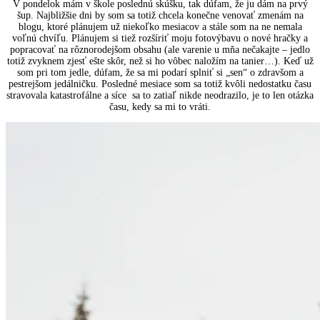
V pondelok mám v škole poslednú skúšku, tak dúfam, že ju dám na prvý
šup. Najbližšie dni by som sa totiž chcela konečne venovať zmenám na
blogu, ktoré plánujem už niekoľko mesiacov a stále som na ne nemala
voľnú chvíľu. Plánujem si tiež rozšíriť moju fotovýbavu o nové hračky a
popracovať na rôznorodejšom obsahu (ale varenie u mňa nečakajte – jedlo
totiž zvyknem zjesť ešte skôr, než si ho vôbec naložím na tanier…). Keď už
som pri tom jedle, dúfam, že sa mi podarí splniť si „sen“ o zdravšom a
pestrejšom jedálničku. Posledné mesiace som sa totiž kvôli nedostatku času
stravovala katastrofálne a síce sa to zatiaľ nikde neodrazilo, je to len otázka
času, kedy sa mi to vráti.