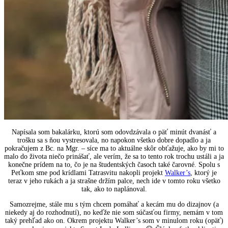
Napísala som bakalárku, ktorú som odovdzávala o päť minút dvanásť a
trošku sa s ňou vystresovala, no napokon všetko dobre dopadlo a ja
pokračujem z Bc. na Mgr. – síce ma to aktuálne skôr obťažuje, ako by mi to
malo do života niečo prinášať, ale verím, že sa to tento rok trochu ustáli a ja
konečne prídem na to, čo je na študentských časoch také čarovné. Spolu s
Peťkom sme pod krídlami Tatrasvitu nakopli projekt
Walker’s
, ktorý je
teraz v jeho rukách a ja strašne držím palce, nech ide v tomto roku všetko
tak, ako to naplánoval.
Samozrejme, stále mu s tým chcem pomáhať a kecám mu do dizajnov (a
niekedy aj do rozhodnutí), no keďže nie som súčasťou firmy, nemám v tom
taký prehľad ako on. Okrem projektu Walker’s som v minulom roku (opäť)