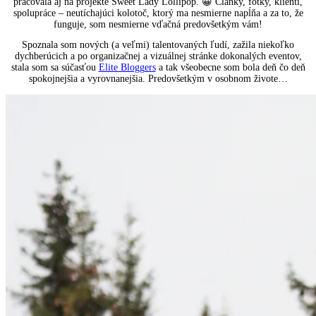
pracovala aj na projekte Sweet Lady Lollipop. 😀 Články, fotky, klienti,
spolupráce – neutíchajúci kolotoč, ktorý ma nesmierne napĺňa a za to, že
funguje, som nesmierne vďačná predovšetkým vám!
Spoznala som nových (a veľmi) talentovaných ľudí, zažila niekoľko
dychberúcich a po organizačnej a vizuálnej stránke dokonalých eventov,
stala som sa súčasťou
Elite Bloggers
a tak všeobecne som bola deň čo deň
spokojnejšia a vyrovnanejšia. Predovšetkým v osobnom živote…