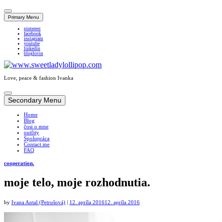
Primary Menu
pinterest
facebook
instagram
youtube
linkedin
bloglovin
Love, peace & fashion Ivanka
Skip
to
Secondary Menu
content
Home
Blog
čosi o mne
outfity
Spolupráca
Contact me
FAQ
cooperation.
moje telo, moje rozhodnutia.
by
Ivana Antal (Petrušová)
|
12. apríla 2016
12. apríla 2016