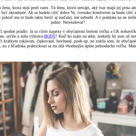
u ženu, ktorá stojí pred vami. Tú ženu, ktorú netrápi, aký tvar majú jej prsia
 byť ukradnuté. Ak sa budete cítiť dobre Vy, rovnako komfortne sa budú cítiť 
 že pokiaľ ma to bude takto baviť aj naďalej, iné nebudú. A v podstate na ne m
jedno: Neretušovať!
spodné prádlo. Ja sa cítim najsexy v obyčajnom bielom tričku a CK nohavičká
žne, určite u mňa vyhráva
BODY
! Keď ho mám na sebe, niekedy by som už nemu
či krátkym rukávom, čipkované, bavlnené, push-up, no zistila som, že obyčajné
é, no z hľadiska praktickosti sa mi zdá vhodnejšia úplne jednoduchá voľba. Mát