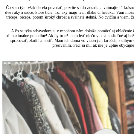
Čo som tým však chcela povedať, pozrite sa do zrkadla a vnímajte tú krásn
dve ruky a srdce, ktoré tlčie. To, aký majú tvar, dĺžku či hrúbku, Vám môže
triceps, biceps, potom široký chrbát a svalnaté stehná. No cvičím a viem,
A čo sa týka sebavedomia, v mnohom nám dokáže pomôcť aj oblečenie či 
sú maximálne pohodlné! Ak by to už malo byť niečo viac a nositeľné aj be
spracovať, zladiť a nosiť. Mám ich doma vo viacerých farbách, s dlhým 
prešívaním. Páči sa mi, ak nie je úplne obyčajn