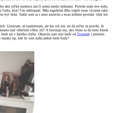
 alebo akú veľkú medzeru má či nemá medzi stehnami. Pretože máte dve nohy,
aj ľudia, ktorí Vás obklopujú. Mňa napríklad dlho trápili moje výrazné ruky-
ôžem byť hrdá. Takže som sa s nimi zmierila a teraz môžem povedať vždy len
ch. Uznávam, sú mainstream, ale kto ich má, mi dá určite za pravdu, že
sela mať oblečené vôbec nič! A fascinuje ma, ako rôzne sa dá tento kúsok
 biele mi v šatníku chýba. Objavila som toto biele od
Triumph
s jemným
e nejaký tip, kde by som našla pekné biele body?