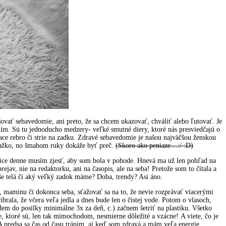
vať sebavedomie, ani preto, že sa chcem ukazovať, chváliť alebo ľutovať. Je
ím. Sú tu jednoducho medzery- veľké smutné diery, ktoré nás presviedčajú o
ace rebro či strie na zadku. Zdravé sebavedomie je našou najväčšou ženskou
 ťažko, no šmahom ruky dokáže byť preč.
(Skoro ako peniaze…:/ :D)
kolice denne musím zjesť, aby som bola v pohode. Hnevá ma už len pohľad na
av, nie na redaktorku, ani na časopis, ale na seba! Pretože som to čítala a
še telá či aký veľký zadok máme? Doba, trendy? Asi áno.
u, maminu či dokonca seba, sťažovať sa na to, že nevie rozprávať viacerými
ibrala, že včera veľa jedla a dnes bude len o čistej vode. Potom o vlasoch,
em do posilky minimálne 3x za deň, c.) začnem šetriť na plastiku. Všetko
ie, ktoré sú, len tak mimochodom, nesmierne dôležité a vzácne! A viete, čo je
 A predsa sa čas od času trápim, aj keď som zdravá a mám veľa energie…