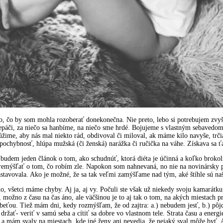
 čo by som mohla rozoberať donekonečna. Nie preto, lebo si potrebujem zvyšo
nepáči, za niečo sa hanbíme, na niečo sme hrdé. Bojujeme s vlastným sebavedom
úžime, aby nás mal niekto rád, obdivoval či miloval, ak máme kilo navyše, trči
 pochybnosť, hlúpa mužská (či ženská) narážka či ručička na váhe. Získava sa
m, budem jeden článok o tom, ako schudnúť, ktorá diéta je účinná a koľko bro
remýšľať o tom, čo robím zle. Napokon som nahnevaná, no nie na novinársky prej
astavovala. Ako je možné, že sa tak veľmi zamýšľame nad tým, aké štíhle sú na
no, všetci máme chyby. Aj ja, aj vy. Počuli ste však už niekedy svoju kamarátk
 možno z času na čas áno, ale väčšinou je to aj tak o tom, na akých miestach pr
ťou. Tiež mám dni, kedy rozmýšľam, že od zajtra: a.) nebudem jesť, b.) pôjd
držať- veriť v samú seba a cítiť sa dobre vo vlastnom tele. Strata času a energ
 a mám svaly na miestach, kde iné ženy ani nevedia, že nejaký sval môže byť.