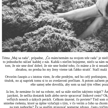
Téma „Maj sa rada“, prípadne, „Čo mám/nemám na svojom tele rada“ je niečo,
to jednoducho súčasť každej z nás. Každá s niečím bojujeme, niečo sa nám 
tom, že nie sme dosť dobré, že nie sme hodné toho, čo máme a že si nezasl
zbraňou, no predsa ho my ženy vieme tak ľahko stratiť. Stačí malá
Otvorím časopis a s istotou viem, že ešte predtým, než ho celý prelistuje
titulok, no aj napriek tomu si to zo zvedavosti prečítam. A potom začnem p
ešte samej sebe dovolila, aby som sa nad tým vôbec poz
Ja len, že nemáme čo iné na robote, než sa stále niečím takýmto trápiť? Á
jazykmi, že nečíta dostatok kníh alebo nevie spracovať lístkové cesto? Ok,
veľkých nosoch a úzkych perách. Celkom únavné, čo poviete? Tiež som obe
smiešne riešenia, ktoré sa úplne vylučujú s tým, v čo verím a čoho sa chcem 
na tom najhoršie? Že sa snažím stravovať pomerne zdravo, často cvičím