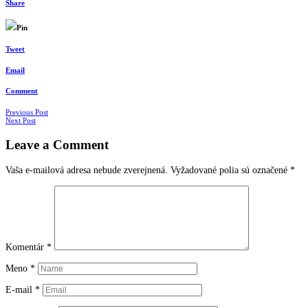
Share
Pin
Tweet
Email
Comment
Navigácia
Previous Post
Next Post
v
Leave a Comment
článkoch
Vaša e-mailová adresa nebude zverejnená.
Vyžadované polia sú označené
*
Komentár
*
Meno
*
E-mail
*