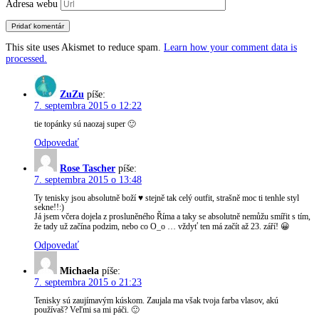
Adresa webu
This site uses Akismet to reduce spam.
Learn how your comment data is
processed.
ZuZu
píše:
7. septembra 2015 o 12:22
tie topánky sú naozaj super 🙂
Odpovedať
Rose Tascher
píše:
7. septembra 2015 o 13:48
Ty tenisky jsou absolutně boží ♥ stejně tak celý outfit, strašně moc ti tenhle styl
sekne!!:)
Já jsem včera dojela z prosluněného Říma a taky se absolutně nemůžu smířit s tím,
že tady už začína podzim, nebo co O_o … vždyť ten má začít až 23. září! 😀
Odpovedať
Michaela
píše:
7. septembra 2015 o 21:23
Tenisky sú zaujímavým kúskom. Zaujala ma však tvoja farba vlasov, akú
používaš? Veľmi sa mi páči. 🙂