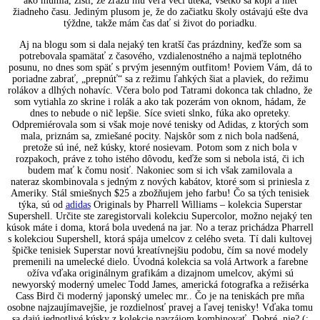
ako múmia, zistí, že zrazu mu veľa vecí uteká, všetko sa kopí a niet
žiadneho času. Jediným plusom je, že do začiatku školy ostávajú ešte dva
týždne, takže mám čas dať si život do poriadku.
Aj na blogu som si dala nejaký ten kratší čas prázdniny, keďže som sa
potrebovala spamätať z časového, vzdialenostného a najmä teplotného
posunu, no dnes som späť s prvým jesenným outfitom! Poviem Vám, dá to
poriadne zabrať, „prepnúť“ sa z režimu ľahkých šiat a plaviek, do režimu
rolákov a dlhých nohavíc. Včera bolo pod Tatrami dokonca tak chladno, že
som vytiahla zo skrine i rolák a ako tak pozerám von oknom, hádam, že
dnes to nebude o nič lepšie. Síce svieti slnko, fúka ako opreteky.
Odpremiérovala som si však moje nové tenisky od Adidas, z ktorých som
mala, priznám sa, zmiešané pocity. Najskôr som z nich bola nadšená,
pretože sú iné, než kúsky, ktoré nosievam. Potom som z nich bola v
rozpakoch, práve z toho istého dôvodu, keďže som si nebola istá, či ich
budem mať k čomu nosiť. Nakoniec som si ich však zamilovala a
nateraz skombinovala s jedným z nových kabátov, ktoré som si priniesla z
Ameriky. Stál smiešnych $25 a zbožňujem jeho farbu! Čo sa tých tenisiek
týka, sú od
adidas
Originals by Pharrell Williams – kolekcia Superstar
Supershell. Určite ste zaregistorvali kolekciu Supercolor, možno nejaký ten
kúsok máte i doma, ktorá bola uvedená na jar. No a teraz prichádza Pharrell
s kolekciou Supershell, ktorá spája umelcov z celého sveta. Tí dali kultovej
špičke tenisiek Superstar novú kreatívnejšiu podobu, čím sa nové modely
premenili na umelecké dielo. Úvodná kolekcia sa volá Artwork a farebne
ožíva vďaka originálnym grafikám a dizajnom umelcov, akými sú
newyorský moderný umelec Todd James, americká fotografka a režisérka
Cass Bird či moderný japonský umelec mr.. Čo je na teniskách pre mňa
osobne najzaujímavejšie, je rozdielnosť pravej a ľavej tenisky! Vďaka tomu
sa dajú jednotlivé kúsky z kolekcie navzájom kombinovať. Dobré, nie? (: