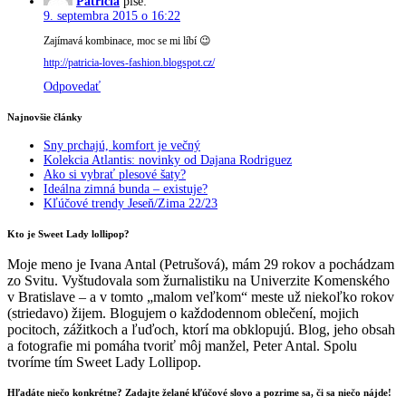
Patricia
píše:
9. septembra 2015 o 16:22
Zajímavá kombinace, moc se mi líbí 😉
http://patricia-loves-fashion.blogspot.cz/
Odpovedať
Najnovšie články
Sny prchajú, komfort je večný
Kolekcia Atlantis: novinky od Dajana Rodriguez
Ako si vybrať plesové šaty?
Ideálna zimná bunda – existuje?
Kľúčové trendy Jeseň/Zima 22/23
Kto je Sweet Lady lollipop?
Moje meno je Ivana Antal (Petrušová), mám 29 rokov a pochádzam
zo Svitu. Vyštudovala som žurnalistiku na Univerzite Komenského
v Bratislave – a v tomto „malom veľkom“ meste už niekoľko rokov
(striedavo) žijem. Blogujem o každodennom oblečení, mojich
pocitoch, zážitkoch a ľuďoch, ktorí ma obklopujú. Blog, jeho obsah
a fotografie mi pomáha tvoriť môj manžel, Peter Antal. Spolu
tvoríme tím Sweet Lady Lollipop.
Hľadáte niečo konkrétne? Zadajte želané kľúčové slovo a pozrime sa, či sa niečo nájde!