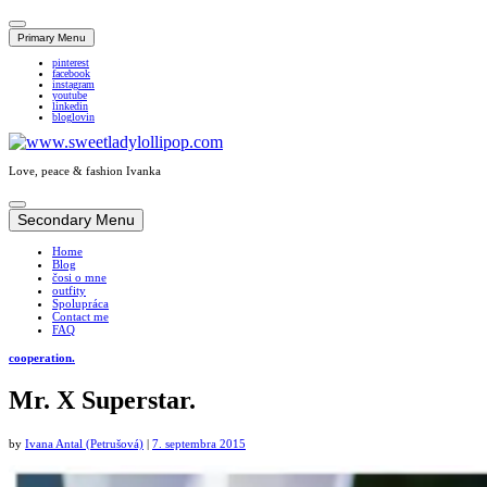
Primary Menu
pinterest
facebook
instagram
youtube
linkedin
bloglovin
Love, peace & fashion Ivanka
Skip
to
Secondary Menu
content
Home
Blog
čosi o mne
outfity
Spolupráca
Contact me
FAQ
cooperation.
Mr. X Superstar.
by
Ivana Antal (Petrušová)
|
7. septembra 2015