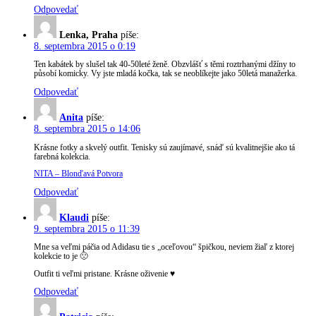
Odpovedať
Lenka, Praha
píše:
8. septembra 2015 o 0:19
Ten kabátek by slušel tak 40-50leté ženě. Obzvlášť s těmi roztrhanými džíny to
působí komicky. Vy jste mladá kočka, tak se neoblíkejte jako 50letá manažerka.
Odpovedať
Anita
píše:
8. septembra 2015 o 14:06
Krásne fotky a skvelý outfit. Tenisky sú zaujímavé, snáď sú kvalitnejšie ako tá
farebná kolekcia.
NITA – Blonďavá Potvora
Odpovedať
Klaudi
píše:
9. septembra 2015 o 11:39
Mne sa veľmi páčia od Adidasu tie s „oceľovou“ špičkou, neviem žiaľ z ktorej
kolekcie to je 🙁
Outfit ti veľmi pristane. Krásne oživenie ♥
Odpovedať