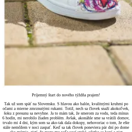
Príjemný štart do nového týždňa prajem!
Tak už som späť na Slovensku. S hlavou ako balón, kvalitnými kruhmi po
očami a mierne zmrznutými rukami. Totiž, nech sa človek snaží akokoľvek,
šoku z presunu sa nevyhne. Ja to mám tak, že smerom za vodu, teda mínus
6 hodín, mi nerobilo žiaden problém. Avšak, akonáhle sme sa vrátili domov,
trvalo mi 4 dni, kým som sa ako-tak dala dokopy, nehovoriac o tom, že ešte
stále nemôžem v noci zaspať. Keď sa tak človek poneviera pár dní po dome