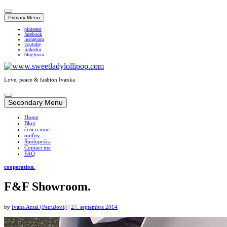
Primary Menu
pinterest
facebook
instagram
youtube
linkedin
bloglovin
Love, peace & fashion Ivanka
Skip
to
Secondary Menu
content
Home
Blog
čosi o mne
outfity
Spolupráca
Contact me
FAQ
cooperation.
F&F Showroom.
by
Ivana Antal (Petrušová)
|
27. septembra 2014