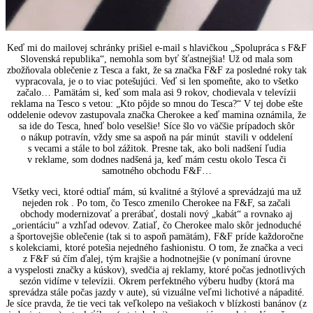
Keď mi do mailovej schránky prišiel e-mail s hlavičkou „Spolupráca s F&F
Slovenská republika“, nemohla som byť šťastnejšia! Už od mala som
zbožňovala oblečenie z Tesca a fakt, že sa značka F&F za posledné roky tak
vypracovala, je o to viac potešujúci. Veď si len spomeňte, ako to všetko
začalo… Pamätám si, keď som mala asi 9 rokov, chodievala v televízii
reklama na Tesco s vetou: „Kto pôjde so mnou do Tesca?“ V tej dobe ešte
oddelenie odevov zastupovala značka Cherokee a keď mamina oznámila, že
sa ide do Tesca, hneď bolo veselšie! Síce šlo vo väčšie prípadoch skôr
o nákup potravín, vždy sme sa aspoň na pár minút stavili v oddelení
s vecami a stále to bol zážitok. Presne tak, ako boli nadšení ľudia
v reklame, som dodnes nadšená ja, keď mám cestu okolo Tesca či
samotného obchodu F&F…
Všetky veci, ktoré odtiaľ mám, sú kvalitné a štýlové a sprevádzajú ma už
nejeden rok . Po tom, čo Tesco zmenilo Cherokee na F&F, sa začali
obchody modernizovať a prerábať, dostali nový „kabát“ a rovnako aj
„orientáciu“ a vzhľad odevov. Zatiaľ, čo Cherokee malo skôr jednoduché
a športovejšie oblečenie (tak si to aspoň pamätám), F&F príde každoročne
s kolekciami, ktoré potešia nejedného fashionistu. O tom, že značka a veci
z F&F sú čím ďalej, tým krajšie a hodnotnejšie (v ponímaní úrovne
a vyspelosti značky a kúskov), svedčia aj reklamy, ktoré počas jednotlivých
sezón vidíme v televízii. Okrem perfektného výberu hudby (ktorá ma
sprevádza stále počas jazdy v aute), sú vizuálne veľmi lichotivé a nápadité.
Je síce pravda, že tie veci tak veľkolepo na vešiakoch v blízkosti banánov (z