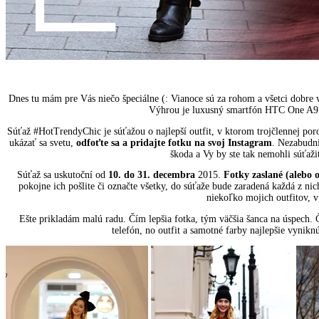
Dnes tu mám pre Vás niečo špeciálne (: Vianoce sú za rohom a všetci dobre vi
Výhrou je luxusný smartfón HTC One A9 v
Súťaž #HotTrendyChic je súťažou o najlepší outfit, v ktorom trojčlennej poro
ukázať sa svetu,
odfoťte sa a pridajte fotku na svoj Instagram
. Nezabudni
škoda a Vy by ste tak nemohli súťaži
Súťaž sa uskutoční od
10. do 31. decembra
2015.
Fotky zaslané (alebo
pokojne ich pošlite či označte všetky, do súťaže bude zaradená každá z ni
niekoľko mojich outfitov, v 
Ešte prikladám malú radu. Čím lepšia fotka, tým väčšia šanca na úspech. Čo
telefón, no outfit a samotné farby najlepšie vynikn