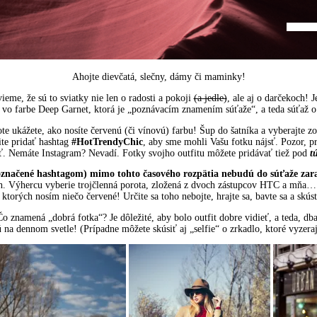
Ahojte dievčatá, slečny, dámy či maminky!
eme, že sú to sviatky nie len o radosti a pokoji
(a jedle)
, ale aj o darčekoch!
o farbe Deep Garnet, ktorá je „poznávacím znamením súťaže“, a teda súťaž o
te ukážete, ako nosíte červenú (či vínovú) farbu! Šup do šatníka a
vyberajte zo
te pridať hashtag
#HotTrendyChic
, aby sme mohli Vašu fotku nájsť. Pozor, pr
ť. N
emáte Instagram? Nevadí. Fotky svojho outfitu môžete pridávať tiež pod
t
 označené hashtagom) mimo tohto časového rozpätia nebudú do súťaže zar
ch. Výhercu vyberie trojčlenná porota, zložená z dvoch zástupcov HTC a mňa… (
ktorých nosím niečo červené! Určite sa toho nebojte, hrajte sa, bavte sa a skúst
 znamená „dobrá fotka“? Je dôležité, aby bolo outfit dobre vidieť, a teda, dbajt
ú na dennom svetle! (Prípadne môžete skúsiť aj „selfie“ o zrkadlo, ktoré vyzer