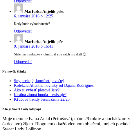
Odpovedať
Marfuska Anjelik
píše:
6. januára 2016 o 12:25
Kedy bude vyhodnotenie?
Odpovedať
Marfuska Anjelik
píše:
9. januára 2016 o 16:41
Stale mam zeliezko v ohni… if you catch my drift 😉
Odpovedať
Najnovšie články
Sny prchajú, komfort je večný
Kolekcia Atlantis: novinky od Dajana Rodriguez
Ako si vybrať plesové šaty?
Ideálna zimná bunda – existuje?
Kľúčové trendy Jeseň/Zima 22/23
Kto je Sweet Lady lollipop?
Moje meno je Ivana Antal (Petrušová), mám 29 rokov a pochádzam zo
(striedavo) žijem. Blogujem o každodennom oblečení, mojich pocitoch
Sweet Lady Lollipop.