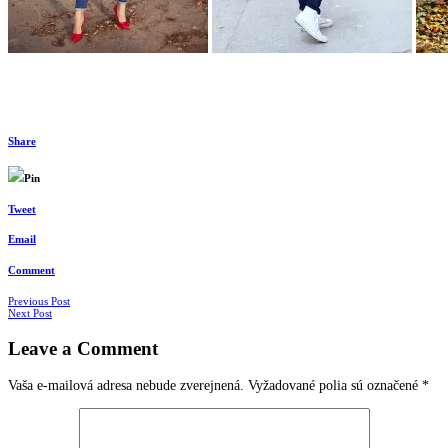
Share
Pin
Tweet
Email
Comment
Navigácia
Previous Post
Next Post
v
Leave a Comment
článkoch
Vaša e-mailová adresa nebude zverejnená.
Vyžadované polia sú označené
*