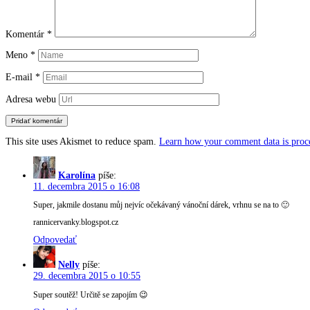
Komentár
*
Meno
*
E-mail
*
Adresa webu
This site uses Akismet to reduce spam.
Learn how your comment data is proc
Karolína
píše:
11. decembra 2015 o 16:08
Super, jakmile dostanu můj nejvíc očekávaný vánoční dárek, vrhnu se na to 🙂
rannicervanky.blogspot.cz
Odpovedať
Nelly
píše:
29. decembra 2015 o 10:55
Super soutěž! Určitě se zapojím 😉