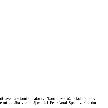
atislave – a v tomto „malom veľkom“ meste už niekoľko rokov
ie mi pomáha tvoriť môj manžel, Peter Antal. Spolu tvoríme tím