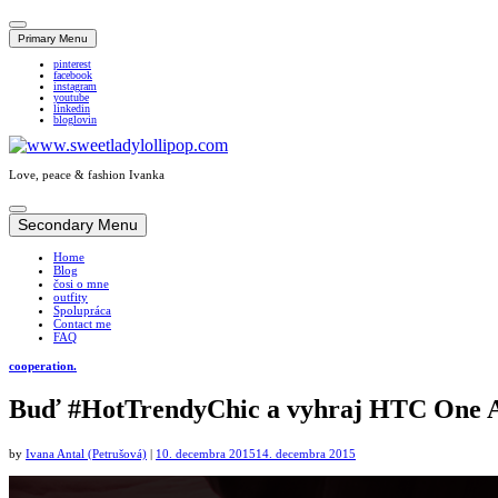
Primary Menu
pinterest
facebook
instagram
youtube
linkedin
bloglovin
Love, peace & fashion Ivanka
Skip
to
Secondary Menu
content
Home
Blog
čosi o mne
outfity
Spolupráca
Contact me
FAQ
cooperation.
Buď #HotTrendyChic a vyhraj HTC One 
by
Ivana Antal (Petrušová)
|
10. decembra 2015
14. decembra 2015