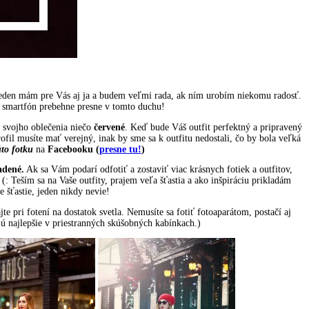
 Jeden mám pre Vás aj ja a budem veľmi rada, ak ním urobím niekomu radosť.
 smartfón prebehne presne v tomto duchu!
 svojho oblečenia niečo
červené
. Keď bude Váš outfit perfektný a pripravený
ofil musíte mať verejný, inak by sme sa k outfitu nedostali, čo by bola veľká
úto fotku
na
Facebooku (
presne tu!
)
adené.
Ak sa Vám podarí odfotiť a zostaviť viac krásnych fotiek a outfitov,
: Teším sa na Vaše outfity, prajem veľa šťastia a ako inšpiráciu prikladám
e šťastie, jeden nikdy nevie!
e pri fotení na dostatok svetla. Nemusíte sa fotiť fotoaparátom, postačí aj
ajú najlepšie v priestranných skúšobných kabínkach.)