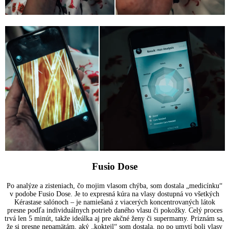
Fusio Dose
Po analýze a zisteniach, čo mojim vlasom chýba, som dostala „medicínku“
v podobe Fusio Dose. Je to expresná kúra na vlasy dostupná vo všetkých
Kérastase salónoch – je namiešaná z viacerých koncentrovaných látok
presne podľa individuálnych potrieb daného vlasu či pokožky. Celý proces
trvá len 5 minút, takže ideálka aj pre akčné ženy či supermamy. Priznám sa,
že si presne nepamätám, aký „koktejl“ som dostala, no po umytí boli vlasy