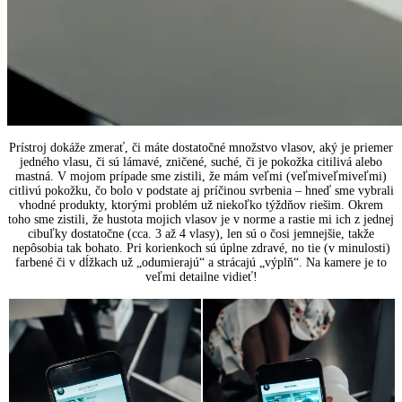
Prístroj dokáže zmerať, či máte dostatočné množstvo vlasov, aký je priemer
jedného vlasu, či sú lámavé, zničené, suché, či je pokožka citilivá alebo
mastná. V mojom prípade sme zistili, že mám veľmi (veľmiveľmiveľmi)
citlivú pokožku, čo bolo v podstate aj príčinou svrbenia – hneď sme vybrali
vhodné produkty, ktorými problém už niekoľko týždňov riešim. Okrem
toho sme zistili, že hustota mojich vlasov je v norme a rastie mi ich z jednej
cibuľky dostatočne (cca. 3 až 4 vlasy), len sú o čosi jemnejšie, takže
nepôsobia tak bohato. Pri korienkoch sú úplne zdravé, no tie (v minulosti)
farbené či v dĺžkach už „odumierajú“ a strácajú „výplň“. Na kamere je to
veľmi detailne vidieť!