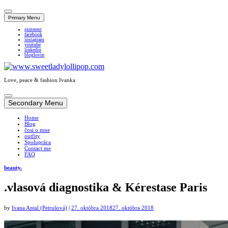
Primary Menu
pinterest
facebook
instagram
youtube
linkedin
bloglovin
Love, peace & fashion Ivanka
Skip
to
Secondary Menu
content
Home
Blog
čosi o mne
outfity
Spolupráca
Contact me
FAQ
beauty.
.vlasová diagnostika & Kérestase Paris
by
Ivana Antal (Petrušová)
|
27. októbra 2018
27. októbra 2018