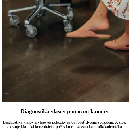
Diagnostika vlasov pomocou kamery
Diagnostika vlasov a vlasovej pokožky sa dá robiť dvoma spôsobmi. A síce,
existuje klasická konzultácia, počas ktorej sa vám kaderník/kaderníčka