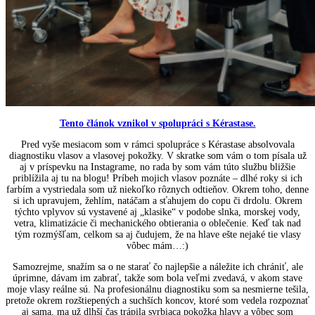
Tento článok vznikol v spolupráci s Kérastase.
Pred vyše mesiacom som v rámci spolupráce s Kérastase absolvovala
diagnostiku vlasov a vlasovej pokožky. V skratke som vám o tom písala už
aj v príspevku na Instagrame, no rada by som vám túto službu bližšie
priblížila aj tu na blogu! Príbeh mojich vlasov poznáte – dlhé roky si ich
farbím a vystriedala som už niekoľko rôznych odtieňov. Okrem toho, denne
si ich upravujem, žehlím, natáčam a sťahujem do copu či drdolu. Okrem
týchto vplyvov sú vystavené aj „klasike“ v podobe slnka, morskej vody,
vetra, klimatizácie či mechanického obtierania o oblečenie. Keď tak nad
tým rozmýšľam, celkom sa aj čudujem, že na hlave ešte nejaké tie vlasy
vôbec mám…:)
Samozrejme, snažím sa o ne starať čo najlepšie a náležite ich chrániť, ale
úprimne, dávam im zabrať, takže som bola veľmi zvedavá, v akom stave
moje vlasy reálne sú. Na profesionálnu diagnostiku som sa nesmierne tešila,
pretože okrem rozštiepených a suchších koncov, ktoré som vedela rozpoznať
aj sama, ma už dlhší čas trápila svrbiaca pokožka hlavy a vôbec som