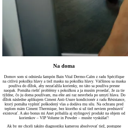
Na doma
Domov som si odniesla šampón Bain Vital Dermo-Calm z radu Spécifique
na citlivú pokožku hlavy a tiež masku na pokožku hlavy. Väčšinou sa maska
používa do dĺžok, aby nezaťažila korienky, no táto sa používa presne
naopak. Pomáha riešiť problémy s pokožkou a ja musím pvoedať, že za tie
týždne, čo ju doma používam, ma ešte ani raz nesvrbela po umytí hlava. Do
dĺžok následne aplikujem Ciment Anti-Usure kondicionér z radu Résistance,
ktorý pomáha vyplniť poškodený vlas a dodáva mu silu. Na ochranu pred
teplom mám Ciment Thermique, bez ktorého si už tiež neviem predstaviť
existovať. A ako bonus mi Anet pribalila aj stylingový produkt na objem od
korienkov – VIP Volume in Powder – musíte vyskúšať!
Ak by ste chceli takúto diagnostiku kamerou absolvovať tiež, postupne