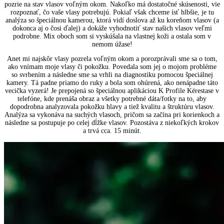
pozrie na stav vlasov voľným okom. Nakoľko má dostatočné skúsenosti, vie
rozpoznať, čo vaše vlasy potrebujú. Pokiaľ však chceme ísť hlbšie, je tu
analýza so špeciálnou kamerou, ktorá vidí doslova až ku koreňom vlasov (a
dokonca aj o čosi ďalej) a dokáže vyhodnotiť stav našich vlasov veľmi
podrobne. Mix oboch som si vyskúšala na vlastnej koži a ostala som v
nemom úžase!
Anet mi najskôr vlasy pozrela voľným okom a porozprávali sme sa o tom,
ako vnímam moje vlasy či pokožku. Povedala som jej o mojom probléme
so svrbením a následne sme sa vrhli na diagnostiku pomocou špeciálnej
kamery. Tá padne priamo do ruky a bola som ohúrená, ako nenápadne táto
vecička vyzerá! Je prepojená so špeciálnou aplikáciou K Profile Kérestase v
telefóne, kde prenáša obraz a všetky potrebné dáta/fotky na to, aby
dopodrobna analyzovala pokožku hlavy a tiež kvalitu a štruktúru vlasov.
Analýza sa vykonáva na suchých vlasoch, pričom sa začína pri korienkoch a
následne sa postupuje po celej dĺžke vlasov. Pozostáva z niekoľkých krokov
a trvá cca. 15 minút.