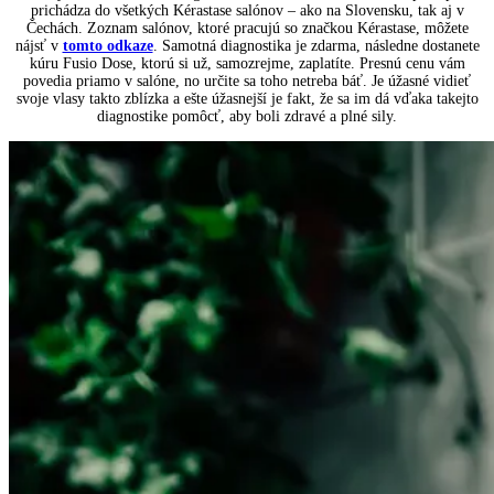
prichádza do všetkých Kérastase salónov – ako na Slovensku, tak aj v
Čechách. Zoznam salónov, ktoré pracujú so značkou Kérastase, môžete
nájsť v
tomto odkaze
. Samotná diagnostika je zdarma, následne dostanete
kúru Fusio Dose, ktorú si už, samozrejme, zaplatíte. Presnú cenu vám
povedia priamo v salóne, no určite sa toho netreba báť. Je úžasné vidieť
svoje vlasy takto zblízka a ešte úžasnejší je fakt, že sa im dá vďaka takejto
diagnostike pomôcť, aby boli zdravé a plné sily.