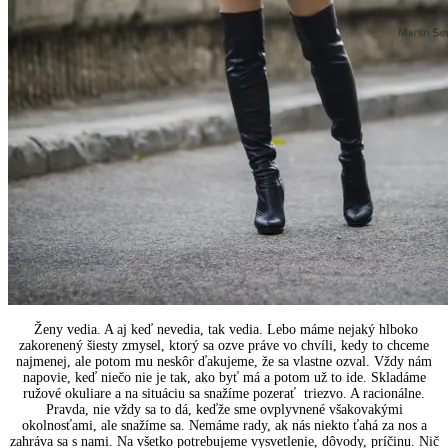
Ženy vedia. A aj keď nevedia, tak vedia. Lebo máme nejaký hlboko
zakorenený šiesty zmysel, ktorý sa ozve práve vo chvíli, kedy to chceme
najmenej, ale potom mu neskôr ďakujeme, že sa vlastne ozval. Vždy nám
napovie, keď niečo nie je tak, ako byť má a potom už to ide. Skladáme
ružové okuliare a na situáciu sa snažíme pozerať triezvo. A racionálne.
Pravda, nie vždy sa to dá, keďže sme ovplyvnené všakovakými
okolnosťami, ale snažíme sa. Nemáme rady, ak nás niekto ťahá za nos a
zahráva sa s nami. Na všetko potrebujeme vysvetlenie, dôvody, príčinu. Nič