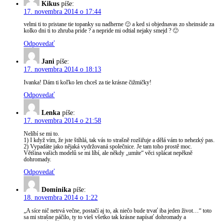
Kikus
píše:
17. novembra 2014 o 17:44
velmi ti to pristane tie topanky su nadherne 🙂 a ked si objednavas zo sheinside za
kolko dni ti to zhruba pride ? a nepride mi odtial nejaky smejd ? 🙂
Odpovedať
Jani
píše:
17. novembra 2014 o 18:13
Ivanka! Dám ti koľko len chceš za tie krásne čižmičky!
Odpovedať
Lenka
píše:
17. novembra 2014 o 21:58
Nelíbí se mi to.
1) I když vím, že jste štíhlá, tak vás to strašně rozšiřuje a dělá vám to nehezký pas.
2) Vypadáte jako nějaká vydržovaná společnice. Je tam toho prostě moc.
Většina vašich modelů se mi líbí, ale někdy „umíte“ věci splácat nepěkně
dohromady.
Odpovedať
Dominika
píše:
18. novembra 2014 o 1:22
„A síce nič netrvá večne, postačí aj to, ak niečo bude trvať iba jeden život…“ toto
sa mi strašne páčilo, ty to vieš všetko tak krásne napísať dohromady a