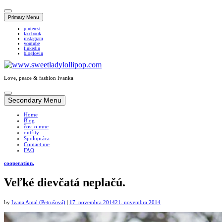
Primary Menu
pinterest
facebook
instagram
youtube
linkedin
bloglovin
Love, peace & fashion Ivanka
Skip
to
Secondary Menu
content
Home
Blog
čosi o mne
outfity
Spolupráca
Contact me
FAQ
cooperation.
Veľké dievčatá neplačú.
by
Ivana Antal (Petrušová)
|
17. novembra 2014
21. novembra 2014