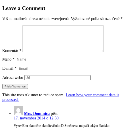
v
Leave a Comment
článkoch
Vaša e-mailová adresa nebude zverejnená.
Vyžadované polia sú označené
*
Komentár
*
Meno
*
E-mail
*
Adresa webu
This site uses Akismet to reduce spam.
Learn how your comment data is
processed.
Mrs. Dominica
píše:
17. novembra 2014 o 12:50
Vyzeráš tu skutočne ako dievčatko:D Strašne sa mi páči takýto školsko-