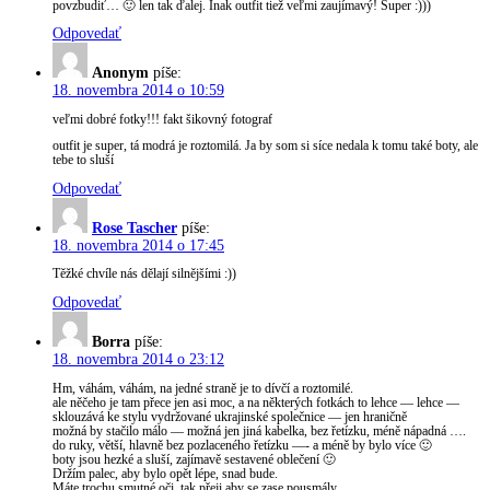
povzbudiť… 🙂 len tak ďalej. Inak outfit tiež veľmi zaujímavý! Super :)))
Odpovedať
Anonym
píše:
18. novembra 2014 o 10:59
veľmi dobré fotky!!! fakt šikovný fotograf
outfit je super, tá modrá je roztomilá. Ja by som si síce nedala k tomu také boty, ale
tebe to sluší
Odpovedať
Rose Tascher
píše:
18. novembra 2014 o 17:45
Těžké chvíle nás dělají silnějšími :))
Odpovedať
Borra
píše:
18. novembra 2014 o 23:12
Hm, váhám, váhám, na jedné straně je to dívčí a roztomilé.
ale něčeho je tam přece jen asi moc, a na některých fotkách to lehce — lehce —
sklouzává ke stylu vydržované ukrajinské společnice — jen hraničně
možná by stačilo málo — možná jen jiná kabelka, bez řetízku, méně nápadná ….
do ruky, větší, hlavně bez pozlaceného řetízku —- a méně by bylo více 🙂
boty jsou hezké a sluší, zajímavě sestavené oblečení 🙂
Držím palec, aby bylo opět lépe, snad bude.
Máte trochu smutné oči, tak přeji aby se zase pousmály.