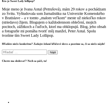
Kto je Sweet Lady lollipop?
Moje meno je Ivana Antal (Petrušová), mám 29 rokov a pochádzam
zo Svitu. Vyštudovala som žurnalistiku na Univerzite Komenského
v Bratislave – a v tomto „malom veľkom“ meste už niekoľko rokov
(striedavo) žijem. Blogujem o každodennom oblečení, mojich
pocitoch, zážitkoch a ľuďoch, ktorí ma obklopujú. Blog, jeho obsah
a fotografie mi pomáha tvoriť môj manžel, Peter Antal. Spolu
tvoríme tím Sweet Lady Lollipop.
Hľadáte niečo konkrétne? Zadajte želané kľúčové slovo a pozrime sa, či sa niečo nájde!
Hľadať:
Chcete ma sledovať? Nech sa páči, tu!