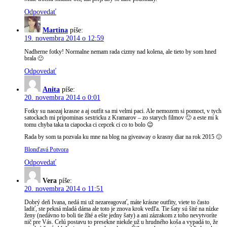
Odpovedať
Martina
píše:
19. novembra 2014 o 12:59
Nadherne fotky! Normalne nemam rada cizmy nad kolena, ale tieto by som hned
brala 🙂
Odpovedať
Anita
píše:
20. novembra 2014 o 0:01
Fotky su naozaj krasne a aj outfit sa mi velmi paci. Ale nemozem si pomoct, v tych
satockach mi pripominas sestricku z Kramarov – zo starych filmov 🙂 a este mi k
tomu chyba taka ta ciapocka ci cepcek ci co to bolo 😉
Rada by som ta pozvala ku mne na blog na giveaway o krasny diar na rok 2015 🙂
Blonďavá Potvora
Odpovedať
Vera
píše:
20. novembra 2014 o 11:51
Dobrý deň Ivana, nedá mi už nezareagovať, máte krásne outfity, viete to často
ladiť, ste pekná mladá dáma ale toto je znova krok vedľa. Tie šaty sú šité na nízke
ženy (nedávno to boli tie žlté a ešte jedny šaty) a ani zázrakom z toho nevytvoríte
nič pre Vás. Celú postavu to presekne niekde už u hrudného koša a vypadá to, že