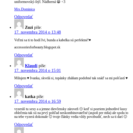
uniformovský-štýl. Nádherná 😀 <3
Mrs.Dominica
Odpovedať
Zuzi
píše:
17. novembra 2014 o 13:48
Veľmi sa ti to hodí Ivi, bunda a kabelka sú perfektné!♥
accessoriesforbeauty.blogspot.sk
Odpovedať
Klaudi
píše:
17. novembra 2014 o 15:01
Milujem ♥ Ivanka, skvelá si, topánky zháňam podobné tak snáď sa mi pošťastí ♥
Odpovedať
katka
píše:
17. novembra 2014 o 16:59
vyzeráš tu sexy a a jemne dievčensky zároveň 🙂 keď si pozriem jednotlivé kusy
oblečenia tak sú na prvý pohľad neskombinovateľné (aspoň pre mňa) ale spolu to
na tebe vyzerá dokonale 🙂 tvoje články vedia vždy povzbudiť, nech sa ti darí 🙂
Odpovedať