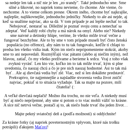
sa nedeje len tak a nič nie je len „zo srandy“. Také jednoducho sme. Sme
silné a šikovné, no napriek tomu nevieme, čo chceme. Ale vieme, čo
nechceme. A to vieme celkom presne. Okrem iného, chceme byť najkrajšie,
najlepšie, najšikovnejšie, jednoducho jedničky. Niekedy to ale asi nejde, aj
keď sa snažíme najviac, ako sa dá. V tom prípade je asi lepšie nechať to tak.
Nebojovať, nestarať sa. Dôležité je poznať svoju cenu a nenechať sa
zdeptať. Veď každý robí chyby a má nárok na omyl. Alebo nie? Niekedy
sme naivné a detinsky hlúpe, veríme, že všetko môže trvať večne a
fungovať bezchybne. Ale to by sme v tom prípade museli byť čisto ženská
populácia (no offence), aby nám to tu tak fungovalo, keďže tí chlapi to
predsa len všetko vidia inak. Kým im niečo nepripomenieme stokrát, akoby
sme to ani nepovedali. Rozmýšľajú viac pätami (alebo aj niečím iným), než
hlavou, zatiaľ, čo my všetko prežívame a berieme k srdcu. Vraj z toho však
zvyknú vyrásť. Len kto vie, koľko im to tak môže trvať, kým si plne
uvedomia, čo naozaj chcú a čo je pre nich naozaj hodnotné. Asi to tak má
byť…Ale aj dievčatá vedia byť zlé. Viac, než si len dokážete predstaviť.
Prekvapivo, tie najjemnejšie a najsladšie stvorenia vedia život zničiť
najviac, pokiaľ si to situácia vyžaduje. Tak sa majte na pozore, milí
čitatelia! (:
A veľké dievčatá neplačú! Možno iba trochu, no nie veľa. A niekedy musí
byť aj niečo nepríjemné, aby sme si potom o to viac mohli vážiť to krásne.
A síce nič netrvá večne, postačí aj to, ak niečo bude trvať iba jeden život…
Majte pekný sviatočný deň a (podľa možností) si oddýchnite!
Za krásne fotky (aj napriek poveternostným vplyvom, ktoré nás trošku
potrápili) ďakujem
Maťovi
!