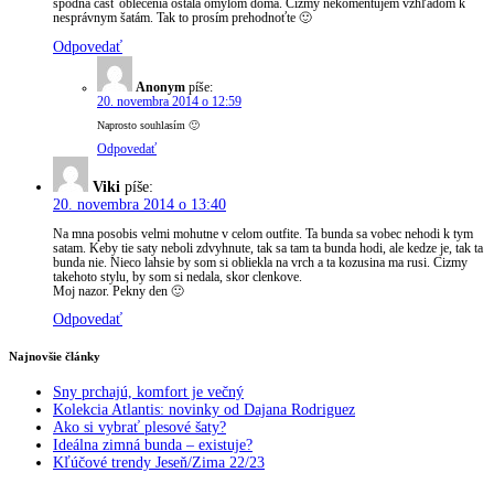
spodná časť oblečenia ostala omylom doma. Čižmy nekomentujem vzhľadom k
nesprávnym šatám. Tak to prosím prehodnoťte 🙂
Odpovedať
Anonym
píše:
20. novembra 2014 o 12:59
Naprosto souhlasím 🙂
Odpovedať
Viki
píše:
20. novembra 2014 o 13:40
Na mna posobis velmi mohutne v celom outfite. Ta bunda sa vobec nehodi k tym
satam. Keby tie saty neboli zdvyhnute, tak sa tam ta bunda hodi, ale kedze je, tak ta
bunda nie. Nieco lahsie by som si obliekla na vrch a ta kozusina ma rusi. Cizmy
takehoto stylu, by som si nedala, skor clenkove.
Moj nazor. Pekny den 🙂
Odpovedať
Najnovšie články
Sny prchajú, komfort je večný
Kolekcia Atlantis: novinky od Dajana Rodriguez
Ako si vybrať plesové šaty?
Ideálna zimná bunda – existuje?
Kľúčové trendy Jeseň/Zima 22/23