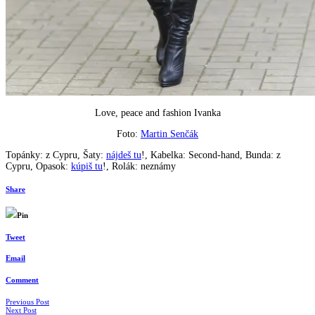
Love, peace and fashion Ivanka
Foto:
Martin Senčák
Topánky: z Cypru, Šaty:
nájdeš tu
!, Kabelka: Second-hand, Bunda: z
Cypru, Opasok:
kúpiš tu
!, Rolák: neznámy
Share
Pin
Tweet
Email
Comment
Navigácia
Previous Post
Next Post