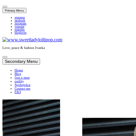
Primary Menu
pinterest
facebook
instagram
youtube
linkedin
bloglovin
Love, peace & fashion Ivanka
Skip
to
Secondary Menu
content
Home
Blog
čosi o mne
outfity
Spolupráca
Contact me
FAQ