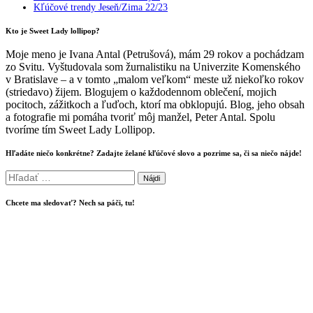
Kľúčové trendy Jeseň/Zima 22/23
Kto je Sweet Lady lollipop?
Moje meno je Ivana Antal (Petrušová), mám 29 rokov a pochádzam
zo Svitu. Vyštudovala som žurnalistiku na Univerzite Komenského
v Bratislave – a v tomto „malom veľkom“ meste už niekoľko rokov
(striedavo) žijem. Blogujem o každodennom oblečení, mojich
pocitoch, zážitkoch a ľuďoch, ktorí ma obklopujú. Blog, jeho obsah
a fotografie mi pomáha tvoriť môj manžel, Peter Antal. Spolu
tvoríme tím Sweet Lady Lollipop.
Hľadáte niečo konkrétne? Zadajte želané kľúčové slovo a pozrime sa, či sa niečo nájde!
Hľadať:
Chcete ma sledovať? Nech sa páči, tu!