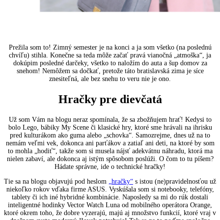
Prežila som to! Zimný semester je na konci a ja som všetko (na poslednú
chvíľu) stihla. Konečne sa teda môže začať pravá vianočná „atmoška“, ja
dokúpim posledné darčeky, všetko to naložím do auta a šup domov za
snehom! Nemôžem sa dočkať, pretože táto bratislavská zima je síce
znesiteľná, ale bez snehu to veru nie je ono.
Hračky pre dievčatá
Už som Vám na blogu neraz spomínala, že sa zbožňujem hrať! Kedysi to
bolo Lego, bábiky My Scene či klasické hry, ktoré sme hrávali na ihrisku
pred kulturákom ako guma alebo „schovka“. Samozrejme, dnes už na to
nemám veľmi vek, dokonca ani parťákov a zatiaľ ani deti, na ktoré by som
to mohla „hodiť“, takže som si musela nájsť adekvátnu náhradu, ktorá ma
nielen zabaví, ale dokonca aj istým spôsobom poslúži. O čom to tu píšem?
Hádate správne, ide o technické hračky!
Tie sa na blogu objavujú pod heslom
„hračky“
s istou (ne)pravidelnosťou už
niekoľko rokov vďaka firme ASUS. Vyskúšala som si notebooky, telefóny,
tablety či ich iné hybridné kombinácie. Naposledy sa mi do rúk dostali
inteligentné hodinky Vector Watch Luna od mobilného operátora Orange,
ktoré okrem toho, že dobre vyzerajú, majú aj množstvo funkcií, ktoré vraj v