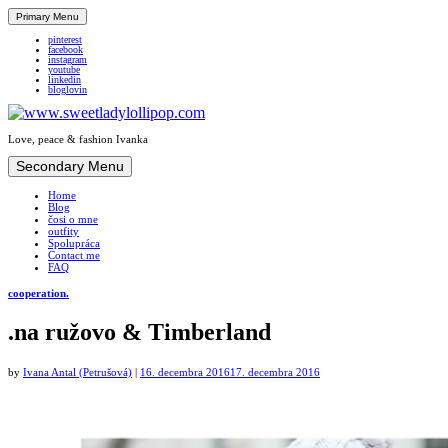
Primary Menu
pinterest
facebook
instagram
youtube
linkedin
bloglovin
Love, peace & fashion Ivanka
Skip
Secondary Menu
to
Home
content
Blog
čosi o mne
outfity
Spolupráca
Contact me
FAQ
cooperation.
.na ružovo & Timberland
by
Ivana Antal (Petrušová)
|
16. decembra 2016
17. decembra 2016