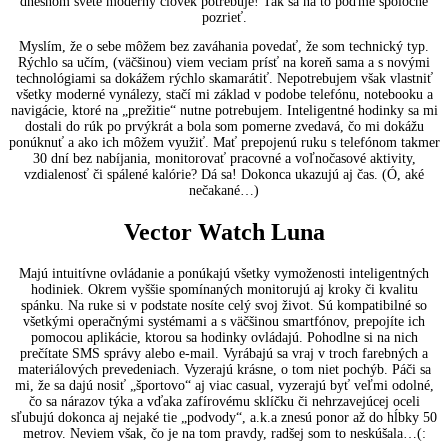
dnešnom svete moderný človek potrebuje! Tak sa na to poďme spoločne
pozrieť.
Myslím, že o sebe môžem bez zaváhania povedať, že som technický typ.
Rýchlo sa učím, (väčšinou) viem veciam prísť na koreň sama a s novými
technológiami sa dokážem rýchlo skamarátiť. Nepotrebujem však vlastniť
všetky moderné vynálezy, stačí mi základ v podobe telefónu, notebooku a
navigácie, ktoré na „prežitie“ nutne potrebujem. Inteligentné hodinky sa mi
dostali do rúk po prvýkrát a bola som pomerne zvedavá, čo mi dokážu
ponúknuť a ako ich môžem využiť. Mať prepojenú ruku s telefónom takmer
30 dní bez nabíjania, monitorovať pracovné a voľnočasové aktivity,
vzdialenosť či spálené kalórie? Dá sa! Dokonca ukazujú aj čas. (Ó, aké
nečakané…)
Vector Watch Luna
Majú intuitívne ovládanie a ponúkajú všetky vymoženosti inteligentných
hodiniek. Okrem vyššie spomínaných monitorujú aj kroky či kvalitu
spánku. Na ruke si v podstate nosíte celý svoj život. Sú kompatibilné so
všetkými operačnými systémami a s väčšinou smartfónov, prepojíte ich
pomocou aplikácie, ktorou sa hodinky ovládajú. Pohodlne si na nich
prečítate SMS správy alebo e-mail. Vyrábajú sa vraj v troch farebných a
materiálových prevedeniach. Vyzerajú krásne, o tom niet pochýb. Páči sa
mi, že sa dajú nosiť „športovo“ aj viac casual, vyzerajú byť veľmi odolné,
čo sa nárazov týka a vďaka zafírovému sklíčku či nehrzavejúcej oceli
sľubujú dokonca aj nejaké tie „podvody“, a.k.a znesú ponor až do hĺbky 50
metrov. Neviem však, čo je na tom pravdy, radšej som to neskúšala…(: