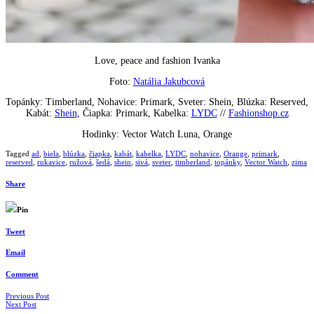
Love, peace and fashion Ivanka
Foto:
Natália Jakubcová
Topánky: Timberland, Nohavice: Primark, Sveter: Shein, Blúzka: Reserved,
Kabát:
Shein
, Čiapka: Primark, Kabelka:
LYDC
//
Fashionshop.cz
Hodinky: Vector Watch Luna, Orange
Tagged
ad
,
biela
,
blúzka
,
čiapka
,
kabát
,
kabelka
,
LYDC
,
nohavice
,
Orange
,
primark
,
reserved
,
rukavice
,
ružová
,
šedá
,
shein
,
sivá
,
sveter
,
timberland
,
topánky
,
Vector Watch
,
zima
Share
Pin
Tweet
Email
Comment
Navigácia
Previous Post
Next Post