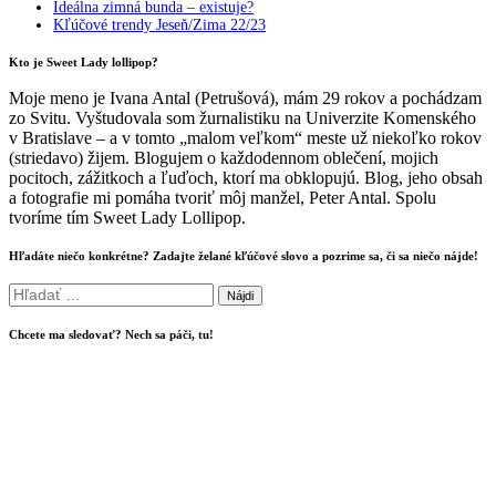
Ideálna zimná bunda – existuje?
Kľúčové trendy Jeseň/Zima 22/23
Kto je Sweet Lady lollipop?
Moje meno je Ivana Antal (Petrušová), mám 29 rokov a pochádzam
zo Svitu. Vyštudovala som žurnalistiku na Univerzite Komenského
v Bratislave – a v tomto „malom veľkom“ meste už niekoľko rokov
(striedavo) žijem. Blogujem o každodennom oblečení, mojich
pocitoch, zážitkoch a ľuďoch, ktorí ma obklopujú. Blog, jeho obsah
a fotografie mi pomáha tvoriť môj manžel, Peter Antal. Spolu
tvoríme tím Sweet Lady Lollipop.
Hľadáte niečo konkrétne? Zadajte želané kľúčové slovo a pozrime sa, či sa niečo nájde!
Hľadať:
Chcete ma sledovať? Nech sa páči, tu!