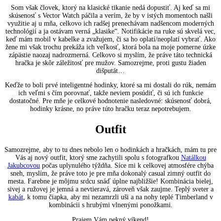
Som však človek, ktorý na klasické tikanie nedá dopustiť. Aj keď sa mi
skúsenosť s Vector Watch páčila a verím, že by v istých momentoch našli
využitie aj u mňa, celkovo ich radšej prenechávam nadšencom moderných
technológií a ja ostávam verná „klasike“. Notifikácie na ruke sú skvelá vec,
keď mám mobil v kabelke a zvažujem, či sa ho oplatí/neoplatí vybrať. Ako
žene mi však trochu prekáža ich veľkosť, ktorá bola na moje pomerne úzke
zápästie naozaj nadrozmerná. Celkovo si myslím, že práve táto technická
hračka je skôr záležitosť pre mužov. Samozrejme, proti gustu žiaden
dišputát…
Keďže to boli prvé inteligentné hodinky, ktoré sa mi dostali do rúk, nemám
ich veľmi s čím porovnať, takže neviem posúdiť, či sú ich funkcie
dostatočné. Pre mňe je celkové hodnotenie nasledovné: skúsenosť dobrá,
hodinky krásne, no práve túto hračku teraz nepotrebujem.
Outfit
Samozrejme, aby to tu dnes nebolo len o hodinkách a hračkách, mám tu pre
Vás aj nový outfit, ktorý sme zachytili spolu s fotografkou
Natálkou
Jakubcovou
počas uplynulého týždňa. Síce mi k celkovej atmosfére chýba
sneh, myslím, že práve toto je pre mňa dokonalý casual zimný outfit do
mesta. Farebne je môjmu srdcu snáď úplne najbližšie! Kombinácia bielej,
sivej a ružovej je jemná a nevtieravá, zároveň však zaujme. Teplý sveter a
kabát
, k tomu čiapka, aby mi nezamrzli uši a na nohy teplé Timberland v
kombinácii s hrubými vlnenými ponožkami.
Prajem Vám pekný víkend!