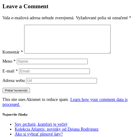
v
Leave a Comment
článkoch
Vaša e-mailová adresa nebude zverejnená.
Vyžadované polia sú označené
*
Komentár
*
Meno
*
E-mail
*
Adresa webu
This site uses Akismet to reduce spam.
Learn how your comment data is
processed.
Najnovšie články
Sny prchajú, komfort je večný
Kolekcia Atlantis: novinky od Dajana Rodriguez
Ako si vybrať plesové šaty?