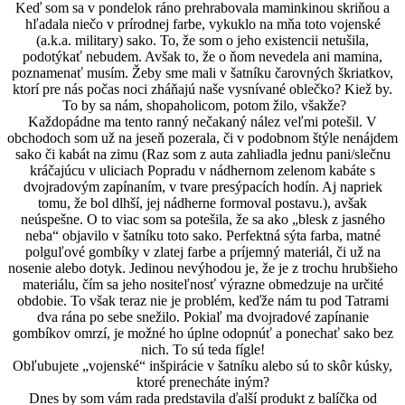
Keď som sa v pondelok ráno prehrabovala maminkinou skriňou a
hľadala niečo v prírodnej farbe, vykuklo na mňa toto vojenské
(a.k.a. military) sako. To, že som o jeho existencii netušila,
podotýkať nebudem. Avšak to, že o ňom nevedela ani mamina,
poznamenať musím. Žeby sme mali v šatníku čarovných škriatkov,
ktorí pre nás počas noci zháňajú naše vysnívané oblečko? Kiež by.
To by sa nám, shopaholicom, potom žilo, všakže?
Každopádne ma tento ranný nečakaný nález veľmi potešil. V
obchodoch som už na jeseň pozerala, či v podobnom štýle nenájdem
sako či kabát na zimu (Raz som z auta zahliadla jednu pani/slečnu
kráčajúcu v uliciach Popradu v nádhernom zelenom kabáte s
dvojradovým zapínaním, v tvare presýpacích hodín. Aj napriek
tomu, že bol dlhší, jej nádherne formoval postavu.), avšak
neúspešne. O to viac som sa potešila, že sa ako „blesk z jasného
neba“ objavilo v šatníku toto sako. Perfektná sýta farba, matné
polguľové gombíky v zlatej farbe a príjemný materiál, či už na
nosenie alebo dotyk. Jedinou nevýhodou je, že je z trochu hrubšieho
materiálu, čím sa jeho nositeľnosť výrazne obmedzuje na určité
obdobie. To však teraz nie je problém, keďže nám tu pod Tatrami
dva rána po sebe snežilo. Pokiaľ ma dvojradové zapínanie
gombíkov omrzí, je možné ho úplne odopnúť a ponechať sako bez
nich. To sú teda fígle!
Obľubujete „vojenské“ inšpirácie v šatníku alebo sú to skôr kúsky,
ktoré prenecháte iným?
Dnes by som vám rada predstavila ďalší produkt z balíčka od