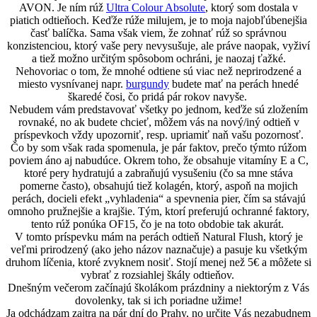
AVON. Je ním rúž
Ultra Colour Absolute
, ktorý som dostala v
piatich odtieňoch. Keďže rúže milujem, je to moja najobľúbenejšia
časť balíčka. Sama však viem, že zohnať rúž so správnou
konzistenciou, ktorý vaše pery nevysušuje, ale práve naopak, vyživí
a tiež možno určitým spôsobom ochráni, je naozaj ťažké.
Nehovoriac o tom, že mnohé odtiene sú viac než neprirodzené a
miesto vysnívanej napr.
burgundy
budete mať na perách hnedé
škaredé čosi, čo pridá pár rokov navyše.
Nebudem vám predstavovať všetky po jednom, keďže sú zložením
rovnaké, no ak budete chcieť, môžem vás na nový/iný odtieň v
príspevkoch vždy upozorniť, resp. upriamiť naň vašu pozornosť.
Čo by som však rada spomenula, je pár faktov, prečo týmto rúžom
poviem áno aj nabudúce. Okrem toho, že obsahuje vitamíny E a C,
ktoré pery hydratujú a zabraňujú vysušeniu (čo sa mne stáva
pomerne často), obsahujú tiež kolagén, ktorý, aspoň na mojich
perách, docieli efekt „vyhladenia“ a spevnenia pier, čím sa stávajú
omnoho pružnejšie a krajšie. Tým, ktorí preferujú ochranné faktory,
tento rúž ponúka OF15, čo je na toto obdobie tak akurát.
V tomto príspevku mám na perách odtieň Natural Flush, ktorý je
veľmi prirodzený (ako jeho názov naznačuje) a pasuje ku všetkým
druhom líčenia, ktoré zvyknem nosiť. Stojí menej než 5€ a môžete si
vybrať z rozsiahlej škály odtieňov.
Dnešným večerom začínajú školákom prázdniny a niektorým z Vás
dovolenky, tak si ich poriadne užime!
Ja odchádzam zajtra na pár dní do Prahy, no určite Vás nezabudnem