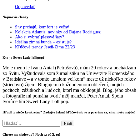
Odpovedať
Najnovšie články
Sny prchajú, komfort je večný
Kolekcia Atlantis: novinky od Dajana Rodriguez
Ako si vybrať plesové šaty?
Ideálna zimná bunda – existuje?
Kľúčové trendy Jeseň/Zima 22/23
Kto je Sweet Lady lollipop?
Moje meno je Ivana Antal (Petrušová), mám 29 rokov a pochádzam
zo Svitu. Vyštudovala som žurnalistiku na Univerzite Komenského
v Bratislave – a v tomto „malom veľkom“ meste už niekoľko rokov
(striedavo) žijem. Blogujem o každodennom oblečení, mojich
pocitoch, zážitkoch a ľuďoch, ktorí ma obklopujú. Blog, jeho obsah
a fotografie mi pomáha tvoriť môj manžel, Peter Antal. Spolu
tvoríme tím Sweet Lady Lollipop.
Hľadáte niečo konkrétne? Zadajte želané kľúčové slovo a pozrime sa, či sa niečo nájde!
Hľadať:
Chcete ma sledovať? Nech sa páči, tu!