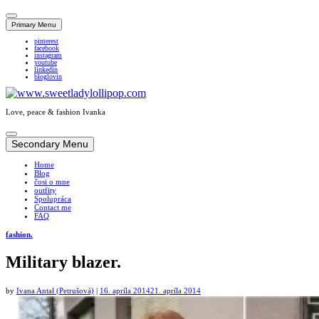
Primary Menu
pinterest
facebook
instagram
youtube
linkedin
bloglovin
Love, peace & fashion Ivanka
Skip
to
Secondary Menu
content
Home
Blog
čosi o mne
outfity
Spolupráca
Contact me
FAQ
fashion.
Military blazer.
by
Ivana Antal (Petrušová)
|
16. apríla 2014
21. apríla 2014