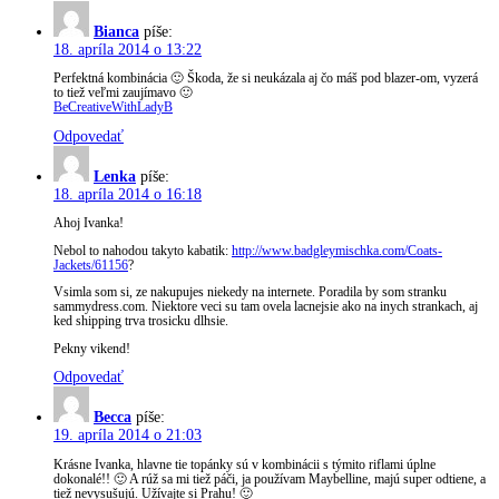
Bianca
píše:
18. apríla 2014 o 13:22
Perfektná kombinácia 🙂 Škoda, že si neukázala aj čo máš pod blazer-om, vyzerá
to tiež veľmi zaujímavo 🙂
BeCreativeWithLadyB
Odpovedať
Lenka
píše:
18. apríla 2014 o 16:18
Ahoj Ivanka!
Nebol to nahodou takyto kabatik:
http://www.badgleymischka.com/Coats-
Jackets/61156
?
Vsimla som si, ze nakupujes niekedy na internete. Poradila by som stranku
sammydress.com. Niektore veci su tam ovela lacnejsie ako na inych strankach, aj
ked shipping trva trosicku dlhsie.
Pekny vikend!
Odpovedať
Becca
píše:
19. apríla 2014 o 21:03
Krásne Ivanka, hlavne tie topánky sú v kombinácii s týmito riflami úplne
dokonalé!! 🙂 A rúž sa mi tiež páči, ja používam Maybelline, majú super odtiene, a
tiež nevysušujú. Užívajte si Prahu! 🙂