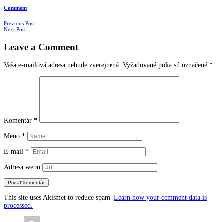
Comment
Navigácia
Previous Post
Next Post
v
Leave a Comment
článkoch
Vaša e-mailová adresa nebude zverejnená.
Vyžadované polia sú označené
*
Komentár
*
Meno
*
E-mail
*
Adresa webu
This site uses Akismet to reduce spam.
Learn how your comment data is
processed.