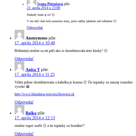
Ivana Petrušová
píše:
23. apríla 2014 o 23:08
Niekedy bude aj to! 🙂
V ten deň však bolo pomerne zima, preto radšej zahalene než odhalene 🙂
Odpovedať
Anonymous
píše:
17. apríla 2014 o 10:40
Briliantné,strašne sa mi páči ako si skombinovala tieto kúsky! 🙂
Odpovedať
Anita T
píše:
17. apríla 2014 o 11:25
Velmi pekne skombinovane a kabelka je krasna 🙂 Tie topanky su naozaj vrazedne
vysoke 😀
http://www.blondava-potvora.blogspot.sk
Odpovedať
Baška
píše:
17. apríla 2014 o 12:13
strašne super outfit 🙂 a tie topánky su brutálne!!
Odpovedať