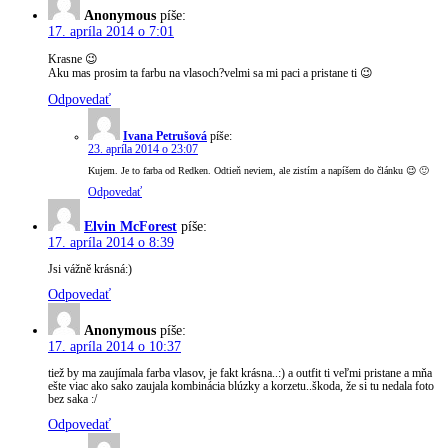
Anonymous
píše:
17. apríla 2014 o 7:01
Krasne 😉
Aku mas prosim ta farbu na vlasoch?velmi sa mi paci a pristane ti 😉
Odpovedať
Ivana Petrušová
píše:
23. apríla 2014 o 23:07
Kujem. Je to farba od Redken. Odtieň neviem, ale zistím a napíšem do článku 😉 🙂
Odpovedať
Elvin McForest
píše:
17. apríla 2014 o 8:39
Jsi vážně krásná:)
Odpovedať
Anonymous
píše:
17. apríla 2014 o 10:37
tiež by ma zaujímala farba vlasov, je fakt krásna..:) a outfit ti veľmi pristane a mňa
ešte viac ako sako zaujala kombinácia blúzky a korzetu..škoda, že si tu nedala foto
bez saka :/
Odpovedať