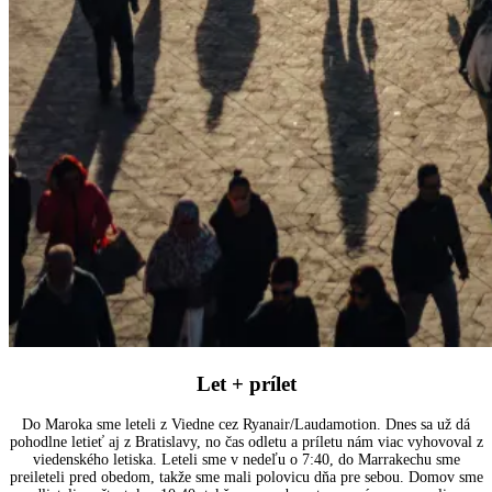
Let + prílet
Do Maroka sme leteli z Viedne cez Ryanair/Laudamotion. Dnes sa už dá
pohodlne letieť aj z Bratislavy, no čas odletu a príletu nám viac vyhovoval z
viedenského letiska. Leteli sme v nedeľu o 7:40, do Marrakechu sme
preileteli pred obedom, takže sme mali polovicu dňa pre sebou. Domov sme