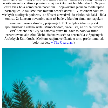
sa ešte niekedy vrátim a pozriem si aj iné kúty, než len Marrakech. Na prvú
cestu však bola kombinácia počet dní + objavovanie jedného mesta úplne
postačujúca.
A tak sme teda minulú nedeľu dorazili. V miernom šoku zo
všetkých okolitých podnetov, no šťastní a zvedaví, čo všetko nás čaká. Bála
som sa, že koncom novembra nám už bude v Maroku zima, no napokon
sme mali krásne slnečno, príjemných 21℃ a úplne ideálny počet
spoluturistov z celého sveta.
Mimochodom, vedeli ste, že druhá filmová
časť Sex and the City sa natáčala práve tu? Síce to bolo vo filme
prezentované ako Abu Dhabi, žiadna zo scén sa nenatáčala v Spojených
Arabských Emirátoch. (Celkom zaujímavé čítanie o tom, prečo tomu tak
bolo, nájdete
v The Guardian
.)