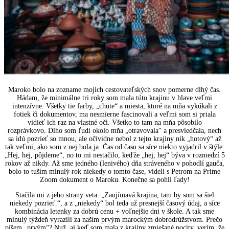
Maroko bolo na zozname mojich cestovateľských snov pomerne dlhý čas.
Hádam, že minimálne tri roky som mala túto krajinu v hlave veľmi
intenzívne. Všetky tie farby, „chute“ a miesta, ktoré na mňa vykúkali z
fotiek či dokumentov, ma nesmierne fascinovali a veľmi som si priala
vidieť ich raz na vlastné oči. Všetko to tam na mňa pôsobilo
rozprávkovo.
Dlho som ľudí okolo mňa „otravovala“ a presviedčala, nech
sa idú pozrieť so mnou, ale očividne nebol z tejto krajiny nik „hotový“ až
tak veľmi, ako som z nej bola ja. Čas od času sa síce niekto vyjadril v štýle:
„Hej, hej, pôjdeme“, no to mi nestačilo, keďže „hej, hej“ býva v rozmedzí 5
rokov až nikdy. Až sme jedného (lenivého) dňa stráveného v pohodlí gauča,
bolo to tuším minulý rok niekedy o tomto čase, videli s Petrom na Prime
Zoom dokument o Maroku. Konečne sa pohli ľady!
Stačila mi z jeho strany veta: „Zaujímavá krajina, tam by som sa šiel
niekedy pozrieť.“, a z „niekedy“ bol teda už presnejší časový údaj, a síce
kombinácia letenky za dobrú cenu + voľnejšie dni v škole. A tak sme
minulý týždeň vyrazili za naším prvým marockým dobrodrúžstvom. Prečo
píšem „prvým“? Nuž, aj keď som mala z krajiny zmiešané pocity, verím, že