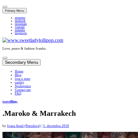
Primary Menu
pinterest
facebook
instagram
youtube
linkedin
bloglovin
Love, peace & fashion Ivanka
Skip
to
Secondary Menu
content
Home
Blog
čosi o mne
outfity
Spolupráca
Contact me
FAQ
travelling.
.Maroko & Marrakech
by
Ivana Antal (Petrušová)
|
5. decembra 2018