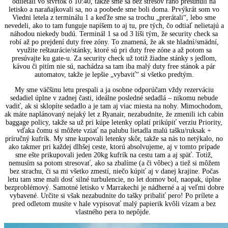
odlietali vo štvrtok o 10:40, takže sme sa bez stresov ráno presunuli na
letisko a naraňajkovali sa, no a poobede sme boli doma. Prvýkrát som vo
Viedni letela z terminálu 1 a keďže sme sa trochu „prerátali“, lebo sme
nevedeli, ako to tam funguje napíšem to aj tu, pre tých, čo odtiaľ nelietajú a
náhodou niekedy budú. Terminál 1 sa od 3 líši tým, že security check sa
robí až po prejdení duty free zóny. To znamená, že ak ste hladní/smädní,
využite reštaurácie/stánky, ktoré sú pri duty free zóne a až potom sa
presúvajte ku gate-u. Za security check už totiž žiadne stánky s jedlom,
kávou či pitím nie sú, nachádza sa tam iba malý duty free stánok a pár
automatov, takže je lepšie „vybaviť“ si všetko predtým.
My sme väčšinu letu prespali a ja osobne odporúčam vždy rezerváciu
sedadiel úplne v zadnej časti, ideálne posledné sedadlá – nikomu nebude
vadiť, ak si sklopíte sedadlo a je tam aj viac miesta na nohy. Mimochodom,
ak máte naplánovaný nejaký let z Ryanair, nezabudnite, že zmenili ich cabin
baggage policy, takže sa už pri kúpe letenky oplatí prikúpiť verziu Priority,
vďaka čomu si môžete vziať na palubu lietadla malú tašku/ruksak +
príručný kufrík. My sme kupovali letenky skôr, takže sa nás to netýkalo, no
ako takmer pri každej dlhšej ceste, ktorú absolvujeme, aj v tomto prípade
sme ešte prikupovali jeden 20kg kufrík na cestu tam a aj späť. Totiž,
nemusím sa potom stresovať, ako sa zbalíme (a či vôbec) a tiež si môžem
bez strachu, či sa mi všetko zmestí, niečo kúpiť aj v danej krajine. Počas
letu tam sme mali dosť silné turbulencie, no let domov bol, naopak, úplne
bezproblémový. Samotné letisko v Marrakechi je nádherné a aj veľmi dobre
vybavené. Určite si však nezabudnite do tašky pribaliť pero! Po prílete a
pred odletom musíte v hale vypisovať malý papierik kvôli vízam a bez
vlastného pera to nepôjde.