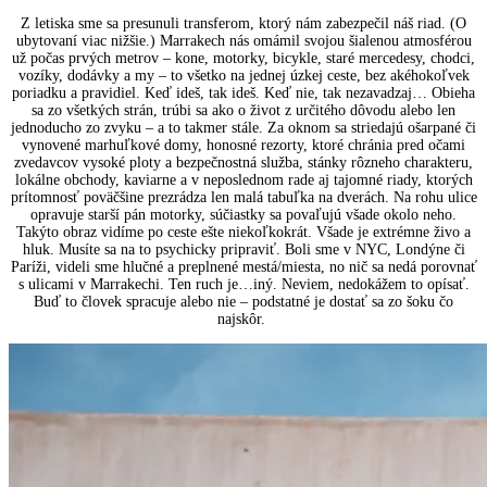
Z letiska sme sa presunuli transferom, ktorý nám zabezpečil náš riad. (O
ubytovaní viac nižšie.) Marrakech nás omámil svojou šialenou atmosférou
už počas prvých metrov – kone, motorky, bicykle, staré mercedesy, chodci,
vozíky, dodávky a my – to všetko na jednej úzkej ceste, bez akéhokoľvek
poriadku a pravidiel. Keď ideš, tak ideš. Keď nie, tak nezavadzaj… Obieha
sa zo všetkých strán, trúbi sa ako o život z určitého dôvodu alebo len
jednoducho zo zvyku – a to takmer stále. Za oknom sa striedajú ošarpané či
vynovené marhuľkové domy, honosné rezorty, ktoré chránia pred očami
zvedavcov vysoké ploty a bezpečnostná služba, stánky rôzneho charakteru,
lokálne obchody, kaviarne a v neposlednom rade aj tajomné riady, ktorých
prítomnosť poväčšine prezrádza len malá tabuľka na dverách. Na rohu ulice
opravuje starší pán motorky, súčiastky sa povaľujú všade okolo neho.
Takýto obraz vidíme po ceste ešte niekoľkokrát. Všade je extrémne živo a
hluk. Musíte sa na to psychicky pripraviť. Boli sme v NYC, Londýne či
Paríži, videli sme hlučné a preplnené mestá/miesta, no nič sa nedá porovnať
s ulicami v Marrakechi. Ten ruch je…iný. Neviem, nedokážem to opísať.
Buď to človek spracuje alebo nie – podstatné je dostať sa zo šoku čo
najskôr.