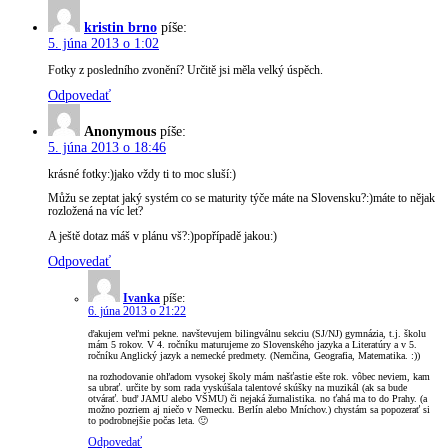
kristin brno
píše:
5. júna 2013 o 1:02
Fotky z posledního zvonění? Určitě jsi měla velký úspěch.
Odpovedať
Anonymous
píše:
5. júna 2013 o 18:46
krásné fotky:)jako vždy ti to moc sluší:)
Můžu se zeptat jaký systém co se maturity týče máte na Slovensku?:)máte to nějak
rozložená na víc let?
A ještě dotaz máš v plánu vš?:)popřípadě jakou:)
Odpovedať
Ivanka
píše:
6. júna 2013 o 21:22
ďakujem veľmi pekne. navštevujem bilingválnu sekciu (SJ/NJ) gymnázia, t.j. školu
mám 5 rokov. V 4. ročníku maturujeme zo Slovenského jazyka a Literatúry a v 5.
ročníku Anglický jazyk a nemecké predmety. (Nemčina, Geografia, Matematika. :))
na rozhodovanie ohľadom vysokej školy mám našťastie ešte rok. vôbec neviem, kam
sa ubrať. určite by som rada vyskúšala talentové skúšky na muzikál (ak sa bude
otvárať. buď JAMU alebo VŠMU) či nejaká žurnalistika. no ťahá ma to do Prahy. (a
možno pozriem aj niečo v Nemecku. Berlín alebo Mníchov.) chystám sa popozerať si
to podrobnejšie počas leta. 🙂
Odpovedať