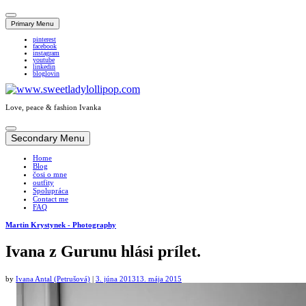
Primary Menu
pinterest
facebook
instagram
youtube
linkedin
bloglovin
Love, peace & fashion Ivanka
Skip
to
Secondary Menu
content
Home
Blog
čosi o mne
outfity
Spolupráca
Contact me
FAQ
Martin Krystynek - Photography
Ivana z Gurunu hlási prílet.
by
Ivana Antal (Petrušová)
|
3. júna 2013
13. mája 2015