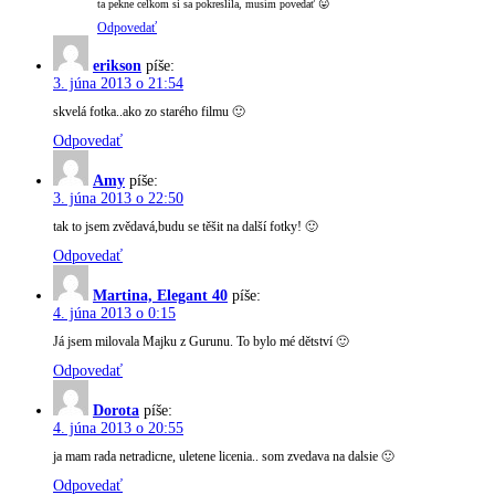
ta pekne celkom si sa pokreslila, musím povedať 😛
Odpovedať
erikson
píše:
3. júna 2013 o 21:54
skvelá fotka..ako zo starého filmu 🙂
Odpovedať
Amy
píše:
3. júna 2013 o 22:50
tak to jsem zvědavá,budu se těšit na další fotky! 🙂
Odpovedať
Martina, Elegant 40
píše:
4. júna 2013 o 0:15
Já jsem milovala Majku z Gurunu. To bylo mé dětství 🙂
Odpovedať
Dorota
píše:
4. júna 2013 o 20:55
ja mam rada netradicne, uletene licenia.. som zvedava na dalsie 🙂
Odpovedať