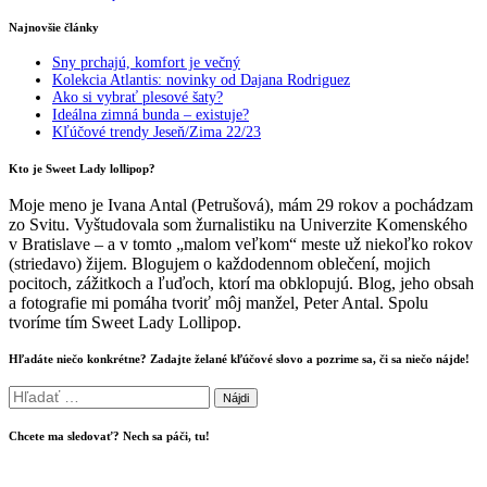
Najnovšie články
Sny prchajú, komfort je večný
Kolekcia Atlantis: novinky od Dajana Rodriguez
Ako si vybrať plesové šaty?
Ideálna zimná bunda – existuje?
Kľúčové trendy Jeseň/Zima 22/23
Kto je Sweet Lady lollipop?
Moje meno je Ivana Antal (Petrušová), mám 29 rokov a pochádzam
zo Svitu. Vyštudovala som žurnalistiku na Univerzite Komenského
v Bratislave – a v tomto „malom veľkom“ meste už niekoľko rokov
(striedavo) žijem. Blogujem o každodennom oblečení, mojich
pocitoch, zážitkoch a ľuďoch, ktorí ma obklopujú. Blog, jeho obsah
a fotografie mi pomáha tvoriť môj manžel, Peter Antal. Spolu
tvoríme tím Sweet Lady Lollipop.
Hľadáte niečo konkrétne? Zadajte želané kľúčové slovo a pozrime sa, či sa niečo nájde!
Hľadať:
Chcete ma sledovať? Nech sa páči, tu!