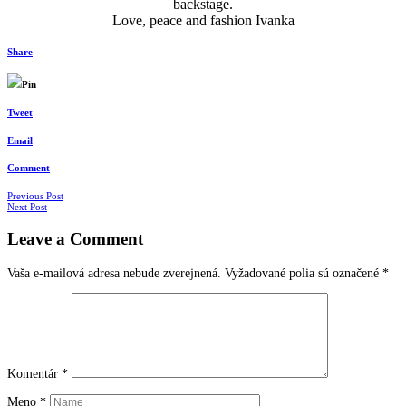
backstage.
Love, peace and fashion Ivanka
Share
Pin
Tweet
Email
Comment
Navigácia
Previous Post
Next Post
v
Leave a Comment
článkoch
Vaša e-mailová adresa nebude zverejnená.
Vyžadované polia sú označené
*
Komentár
*
Meno
*