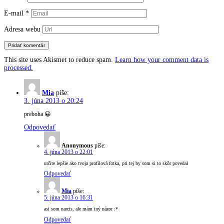
E-mail
*
Adresa webu
This site uses Akismet to reduce spam.
Learn how your comment data is
processed.
Mia
píše:
3. júna 2013 o 20:24
preboha 😀
Odpovedať
Anonymous
píše:
4. júna 2013 o 22:01
určite lepšie ako tvoja profilová fotka, pri tej by som si to skôr povedal
Odpovedať
Mia
píše:
5. júna 2013 o 16:31
asi som narcis, ale mám iný názor :*
Odpovedať