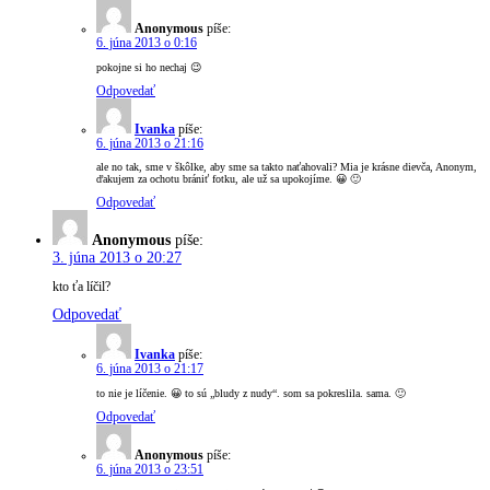
Anonymous
píše:
6. júna 2013 o 0:16
pokojne si ho nechaj 😉
Odpovedať
Ivanka
píše:
6. júna 2013 o 21:16
ale no tak, sme v škôlke, aby sme sa takto naťahovali? Mia je krásne dievča, Anonym,
ďakujem za ochotu brániť fotku, ale už sa upokojíme. 😀 🙂
Odpovedať
Anonymous
píše:
3. júna 2013 o 20:27
kto ťa líčil?
Odpovedať
Ivanka
píše:
6. júna 2013 o 21:17
to nie je líčenie. 😀 to sú „bludy z nudy“. som sa pokreslila. sama. 🙂
Odpovedať
Anonymous
píše:
6. júna 2013 o 23:51