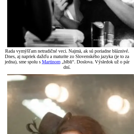
Rada vymýšľam netradičné veci. Najmä, ak sú poriadne bláznivé.
Dnes, aj napriek dažďu a maturite zo Slovenského jazyka (je to za
jedna), sme spolu s
Martinom
„blbli“. Doslova. Výsledok už o pár
dní.