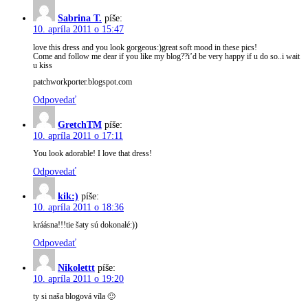
Sabrina T.
píše:
10. apríla 2011 o 15:47
love this dress and you look gorgeous:)great soft mood in these pics!
Come and follow me dear if you like my blog??i’d be very happy if u do so..i wait
u kiss
patchworkporter.blogspot.com
Odpovedať
GretchTM
píše:
10. apríla 2011 o 17:11
You look adorable! I love that dress!
Odpovedať
kik:)
píše:
10. apríla 2011 o 18:36
kráásna!!!tie šaty sú dokonalé:))
Odpovedať
Nikolettt
píše:
10. apríla 2011 o 19:20
ty si naša blogová víla 🙂