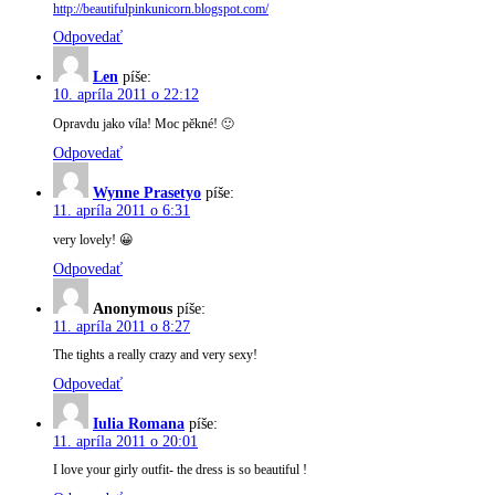
http://beautifulpinkunicorn.blogspot.com/
Odpovedať
Len
píše:
10. apríla 2011 o 22:12
Opravdu jako víla! Moc pěkné! 🙂
Odpovedať
Wynne Prasetyo
píše:
11. apríla 2011 o 6:31
very lovely! 😀
Odpovedať
Anonymous
píše:
11. apríla 2011 o 8:27
The tights a really crazy and very sexy!
Odpovedať
Iulia Romana
píše:
11. apríla 2011 o 20:01
I love your girly outfit- the dress is so beautiful !