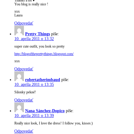
Thanks a lot ♥
You blog is really nice !
xxx
Laura
Odpovedať
Pretty Things
píše:
10. apríla 2011 o 13:32
super cute outfit, you look so pretty
http://blogoftheprettythings.blogspot.com/
xxx
Odpovedať
robertatherimbaud
píše:
10. apríla 2011 o 13:35
Silonky pekné!
Odpovedať
Nana Sánchez-Dopico
píše:
10. apríla 2011 o 13:39
Really nice look, I love the dress! I follow you, kisses:)
Odpovedať