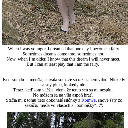
When
I
was
younger
,
I
dreamed
that
one day
I become
a fairy
.
Sometimes
dreams
come true,
sometimes
not
.
Now
,
when
I’m
older
,
I know
that
this
dream
I
will
never meet
.
But
I can
at
least
play
that I am the fairy
.
———————————————————————————
Keď som bola menšia, snívala som, že sa raz stanem vílou. Niekedy
sa sny plnia, inokedy nie.
Teraz, keď som väčšia, viem, že tento sen sa mi nesplní.
No môžem sa na vílu aspoň hrať.
Stačia mi k tomu tieto dokonalé silónky z
Romwe
, snové šaty zo
sekáču, mašla vo vlasoch a „bombišky“. 🙂