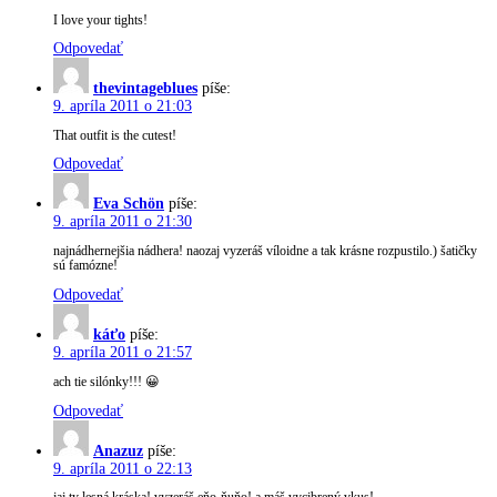
I love your tights!
Odpovedať
thevintageblues
píše:
9. apríla 2011 o 21:03
That outfit is the cutest!
Odpovedať
Eva Schön
píše:
9. apríla 2011 o 21:30
najnádhernejšia nádhera! naozaj vyzeráš víloidne a tak krásne rozpustilo.) šatičky
sú famózne!
Odpovedať
káťo
píše:
9. apríla 2011 o 21:57
ach tie silónky!!! 😀
Odpovedať
Anazuz
píše:
9. apríla 2011 o 22:13