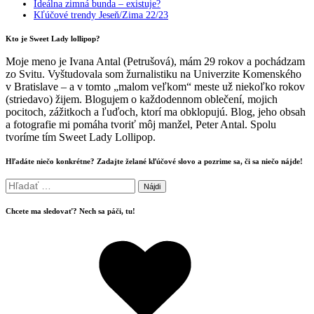
Ideálna zimná bunda – existuje?
Kľúčové trendy Jeseň/Zima 22/23
Kto je Sweet Lady lollipop?
Moje meno je Ivana Antal (Petrušová), mám 29 rokov a pochádzam
zo Svitu. Vyštudovala som žurnalistiku na Univerzite Komenského
v Bratislave – a v tomto „malom veľkom“ meste už niekoľko rokov
(striedavo) žijem. Blogujem o každodennom oblečení, mojich
pocitoch, zážitkoch a ľuďoch, ktorí ma obklopujú. Blog, jeho obsah
a fotografie mi pomáha tvoriť môj manžel, Peter Antal. Spolu
tvoríme tím Sweet Lady Lollipop.
Hľadáte niečo konkrétne? Zadajte želané kľúčové slovo a pozrime sa, či sa niečo nájde!
Hľadať:
Chcete ma sledovať? Nech sa páči, tu!