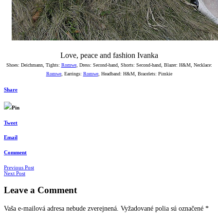
Love, peace and fashion Ivanka
Shoes: Deichmann, Tights:
Romwe
, Dress: Second-hand, Shorts: Second-hand, Blazer: H&M, Necklace:
Romwe
, Earrings:
Romwe
, Headband: H&M, Bracelets: Pimkie
Share
Pin
Tweet
Email
Comment
Navigácia
Previous Post
Next Post
v
Leave a Comment
článkoch
Vaša e-mailová adresa nebude zverejnená.
Vyžadované polia sú označené
*