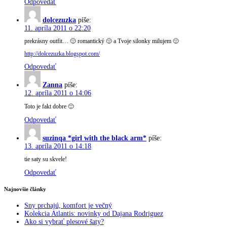
Odpovedať
dolcezuzka
píše:
11. apríla 2011 o 22:20
prekrásny outfit… 🙂 romantický 🙂 a Tvoje silonky milujem 🙂
http://dolcezuzka.blogspot.com/
Odpovedať
Zanna
píše:
12. apríla 2011 o 14:06
Toto je fakt dobre 🙂
Odpovedať
suzinqa *girl with the black arm*
píše:
13. apríla 2011 o 14:18
tie saty su skvele!
Odpovedať
Najnovšie články
Sny prchajú, komfort je večný
Kolekcia Atlantis: novinky od Dajana Rodriguez
Ako si vybrať plesové šaty?