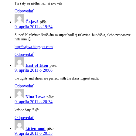
Tie šaty sú nádherné…si ako víla
Odpovedať
Čajová
píše:
9. apríla 2011 o 19:54
Super! K takýmto šatičkám sa super hodí aj riflovina..bundička, alebo zvonacove
rifle mm 😉
http://cajova.blogspot.com/
Odpovedať
East of Eton
píše:
9. apríla 2011 o 20:08
the tights and shoes are perfect with the dress…great outfit
Odpovedať
Nina Lowe
píše:
9. apríla 2011 o 20:34
krásne šaty !! 🙂
Odpovedať
kittenhood
píše:
9. apríla 2011 o 20:35