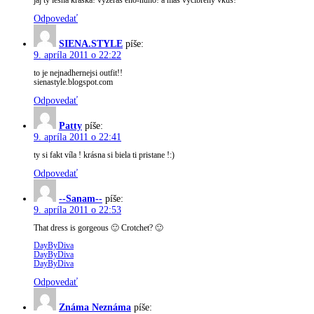
jaj ty lesná kráska! vyzeráš eňo-ňuňo! a máš vycibrený vkus!
Odpovedať
SIENA.STYLE
píše:
9. apríla 2011 o 22:22
to je nejnadhernejsi outfit!!
sienastyle.blogspot.com
Odpovedať
Patty
píše:
9. apríla 2011 o 22:41
ty si fakt víla ! krásna si biela ti pristane !:)
Odpovedať
--Sanam--
píše:
9. apríla 2011 o 22:53
That dress is gorgeous 🙂 Crotchet? 🙂
DayByDiva
DayByDiva
DayByDiva
Odpovedať
Známa Neznáma
píše: