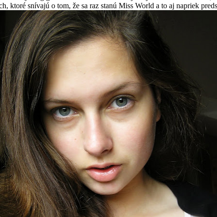
h, ktoré snívajú o tom, že sa raz stanú Miss World a to aj napriek pre