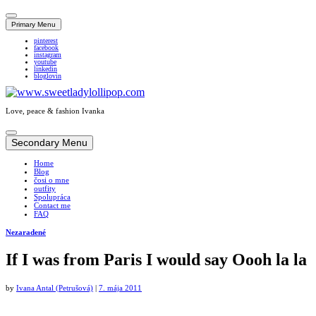
Primary Menu
pinterest
facebook
instagram
youtube
linkedin
bloglovin
Love, peace & fashion Ivanka
Skip
to
Secondary Menu
content
Home
Blog
čosi o mne
outfity
Spolupráca
Contact me
FAQ
Nezaradené
If I was from Paris I would say Oooh la la
by
Ivana Antal (Petrušová)
|
7. mája 2011