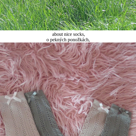
about nice socks,
o pekných ponožkách,