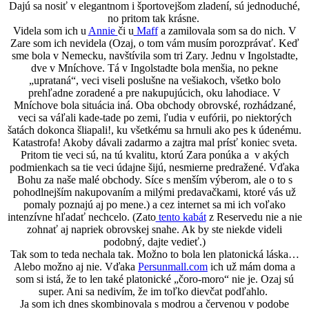
Dajú sa nosiť v elegantnom i športovejšom zladení, sú jednoduché,
no pritom tak krásne.
Videla som ich u
Annie
či u
Maff
a zamilovala som sa do nich. V
Zare som ich nevidela (Ozaj, o tom vám musím porozprávať. Keď
sme bola v Nemecku, navštívila som tri Zary. Jednu v Ingolstadte,
dve v Mníchove. Tá v Ingolstadte bola menšia, no pekne
„uprataná“, veci viseli poslušne na vešiakoch, všetko bolo
prehľadne zoradené a pre nakupujúcich, oku lahodiace. V
Mníchove bola situácia iná. Oba obchody obrovské, rozhádzané,
veci sa váľali kade-tade po zemi, ľudia v eufórii, po niektorých
šatách dokonca šliapali!, ku všetkému sa hrnuli ako pes k údenému.
Katastrofa! Akoby dávali zadarmo a zajtra mal prísť koniec sveta.
Pritom tie veci sú, na tú kvalitu, ktorú Zara ponúka a v akých
podmienkach sa tie veci údajne šijú, nesmierne predražené. Vďaka
Bohu za naše malé obchody. Síce s menším výberom, ale o to s
pohodlnejším nakupovaním a milými predavačkami, ktoré vás už
pomaly poznajú aj po mene.) a cez internet sa mi ich voľako
intenzívne hľadať nechcelo. (Zato
tento kabát
z Reservedu nie a nie
zohnať aj napriek obrovskej snahe. Ak by ste niekde videli
podobný, dajte vedieť.)
Tak som to teda nechala tak. Možno to bola len platonická láska…
Alebo možno aj nie. Vďaka
Persunmall.com
ich už mám doma a
som si istá, že to len také platonické „čoro-moro“ nie je. Ozaj sú
super. Ani sa nedivím, že im toľko dievčat podľahlo.
Ja som ich dnes skombinovala s modrou a červenou v podobe