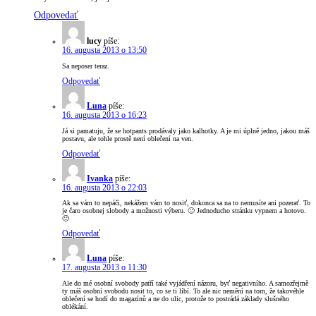
Odpovedať
lucy
píše:
16. augusta 2013 o 13:50
Sa neposer teraz.
Odpovedať
Luna
píše:
16. augusta 2013 o 16:23
Já si pamatuju, že se hotpants prodávaly jako kalhotky. A je mi úplně jedno, jakou máš
postavu, ale tohle prostě není oblečení na ven.
Odpovedať
Ivanka
píše:
16. augusta 2013 o 22:03
Ak sa vám to nepáči, nekážem vám to nosiť, dokonca sa na to nemusíte ani pozerať. To
je čaro osobnej slobody a možnosti výberu. 🙂 Jednoducho stránku vypnem a hotovo.
🙂
Odpovedať
Luna
píše:
17. augusta 2013 o 11:30
Ale do mé osobní svobody patří také vyjádření názoru, byť negativního. A samozřejmě
ty máš osobní svobodu nosit to, co se ti líbí. To ale nic nemění na tom, že takovéhle
oblečení se hodí do magazínů a ne do ulic, protože to postrádá základy slušného
oblékání.