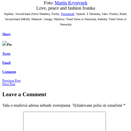
Foto:
Martin Krystynek
Love, peace and fashion Ivanka
Topánky: Second-hand (Steve Madden), Šortky:
Persunmall,
Opasok: Z Talianska, Sako: Pimkie, Bralet:
Second-hand (H&M), Náramok: vintage, Náušnice: Trend Shoes (z Nemecka), Kabelka: Trend Shoes (z
Nemecka)
Share
Pin
Tweet
Email
Comment
Navigácia
Previous Post
Next Post
v
Leave a Comment
článkoch
Vaša e-mailová adresa nebude zverejnená.
Vyžadované polia sú označené
*