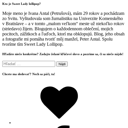
Kto je Sweet Lady lollipop?
Moje meno je Ivana Antal (Petrušová), mám 29 rokov a pochádzam
zo Svitu. Vyštudovala som žurnalistiku na Univerzite Komenského
v Bratislave – a v tomto „malom veľkom“ meste už niekoľko rokov
(striedavo) žijem. Blogujem o každodennom oblečení, mojich
pocitoch, zážitkoch a ľuďoch, ktorí ma obklopujú. Blog, jeho obsah
a fotografie mi pomáha tvoriť môj manžel, Peter Antal. Spolu
tvoríme tím Sweet Lady Lollipop.
Hľadáte niečo konkrétne? Zadajte želané kľúčové slovo a pozrime sa, či sa niečo nájde!
Hľadať:
Chcete ma sledovať? Nech sa páči, tu!