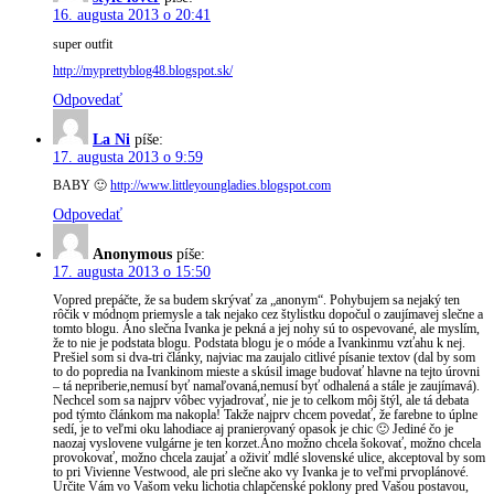
16. augusta 2013 o 20:41
super outfit
http://myprettyblog48.blogspot.sk/
Odpovedať
La Ni
píše:
17. augusta 2013 o 9:59
BABY 🙂
http://www.littleyoungladies.blogspot.com
Odpovedať
Anonymous
píše:
17. augusta 2013 o 15:50
Vopred prepáčte, že sa budem skrývať za „anonym“. Pohybujem sa nejaký ten
rôčik v módnom priemysle a tak nejako cez štylistku dopočul o zaujímavej slečne a
tomto blogu. Áno slečna Ivanka je pekná a jej nohy sú to ospevované, ale myslím,
že to nie je podstata blogu. Podstata blogu je o móde a Ivankinmu vzťahu k nej.
Prešiel som si dva-tri články, najviac ma zaujalo citlivé písanie textov (dal by som
to do popredia na Ivankinom mieste a skúsil image budovať hlavne na tejto úrovni
– tá nepriberie,nemusí byť namaľovaná,nemusí byť odhalená a stále je zaujímavá).
Nechcel som sa najprv vôbec vyjadrovať, nie je to celkom môj štýl, ale tá debata
pod týmto článkom ma nakopla! Takže najprv chcem povedať, že farebne to úplne
sedí, je to veľmi oku lahodiace aj pranierovaný opasok je chic 🙂 Jediné čo je
naozaj vyslovene vulgárne je ten korzet.Áno možno chcela šokovať, možno chcela
provokovať, možno chcela zaujať a oživiť mdlé slovenské ulice, akceptoval by som
to pri Vivienne Vestwood, ale pri slečne ako vy Ivanka je to veľmi prvoplánové.
Určite Vám vo Vašom veku lichotia chlapčenské poklony pred Vašou postavou,