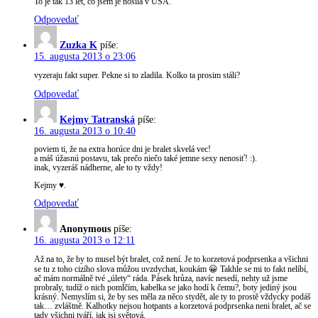
To je tak 13 let, co jsem je nosila v USA.
Odpovedať
Zuzka K
píše:
15. augusta 2013 o 23:06
vyzeraju fakt super. Pekne si to zladila. Kolko ta prosim stáli?
Odpovedať
Kejmy Tatranská
píše:
16. augusta 2013 o 10:40
poviem ti, že na extra horúce dni je bralet skvelá vec!
a máš úžasnú postavu, tak prečo niečo také jemne sexy nenosiť! :).
inak, vyzeráš nádherne, ale to ty vždy!
Kejmy ♥.
Odpovedať
Anonymous
píše:
16. augusta 2013 o 12:11
Až na to, že by to musel být bralet, což není. Je to korzetová podprsenka a všichni
se tu z toho cizího slova můžou uvzdychat, koukám 😀 Takhle se mi to fakt nelíbí,
ač mám normálně tvé „úlety“ ráda. Pásek hrůza, navíc nesedí, nehty už jsme
probraly, tudíž o nich pomlčím, kabelka se jako hodí k čemu?, boty jediný jsou
krásný. Nemyslím si, že by ses měla za něco stydět, ale ty to prostě vždycky podáš
tak… zvláštně. Kalhotky nejsou hotpants a korzetová podprsenka neni bralet, ač se
tady všichni tváří, jak jsi světová.