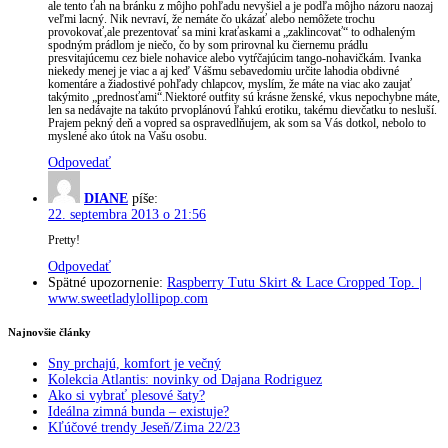
ale tento ťah na bránku z môjho pohľadu nevyšiel a je podľa môjho názoru naozaj
veľmi lacný. Nik nevraví, že nemáte čo ukázať alebo nemôžete trochu
provokovať,ale prezentovať sa mini kraťaskami a „zaklincovať“ to odhaleným
spodným prádlom je niečo, čo by som prirovnal ku čiernemu prádlu
presvitajúcemu cez biele nohavice alebo vytŕčajúcim tango-nohavičkám. Ivanka
niekedy menej je viac a aj keď Vášmu sebavedomiu určite lahodia obdivné
komentáre a žiadostivé pohľady chlapcov, myslím, že máte na viac ako zaujať
takýmito „prednosťami“.Niektoré outfity sú krásne ženské, vkus nepochybne máte,
len sa nedávajte na takúto prvoplánovú ľahkú erotiku, takému dievčatku to nesluší.
Prajem pekný deň a vopred sa ospravedlňujem, ak som sa Vás dotkol, nebolo to
myslené ako útok na Vašu osobu.
Odpovedať
DIANE
píše:
22. septembra 2013 o 21:56
Pretty!
Odpovedať
Spätné upozornenie:
Raspberry Tutu Skirt & Lace Cropped Top. |
www.sweetladylollipop.com
Najnovšie články
Sny prchajú, komfort je večný
Kolekcia Atlantis: novinky od Dajana Rodriguez
Ako si vybrať plesové šaty?
Ideálna zimná bunda – existuje?
Kľúčové trendy Jeseň/Zima 22/23