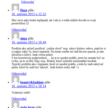
Odpovedať
Dazz
píše:
16. augusta 2013 o 12:22
Moc mi to jako bralet nepřipadá, ale i tak ty si tohle můžeš dovolit se svojí
postavičkou 🙂
Odpovedať
sima
píše:
16. augusta 2013 o 16:44
Predtým ako začneš používať „cudzie slová“ resp. názvy kúskov odevu, mala by si
si najprv nájsť čo, ktoré znamená. Na tomto outfite mi vadí iba ten opasok, je tam
zbytoční a rušivý. Inak veľmi pekný.
S tou korzetovou podprsenkou…. no je to spodne prádlo, preto by nemalo byť na
vrchu, na to sú Bra Topy resp. Bralety, ktoré zoženieš momentálne hocikde.
Typický problém ako s leginami, ktoré sú spodné prádlo, a teda by mali zakrývať
partie, ktoré by mali byť zakryté.. Inak krásne nohy máš =)
Odpovedať
beauty&fashion
píše:
16. augusta 2013 o 18:14
Vydarený outfit!
Odpovedať
style lover
píše: