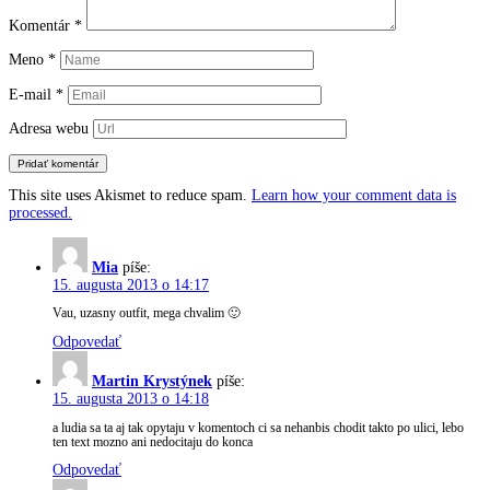
Komentár
*
Meno
*
E-mail
*
Adresa webu
This site uses Akismet to reduce spam.
Learn how your comment data is
processed.
Mia
píše:
15. augusta 2013 o 14:17
Vau, uzasny outfit, mega chvalim 🙂
Odpovedať
Martin Krystýnek
píše:
15. augusta 2013 o 14:18
a ludia sa ta aj tak opytaju v komentoch ci sa nehanbis chodit takto po ulici, lebo
ten text mozno ani nedocitaju do konca
Odpovedať