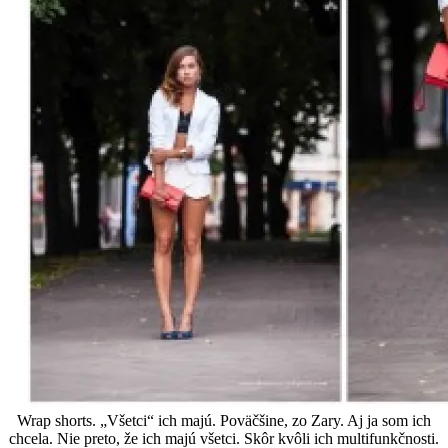
Wrap shorts. „Všetci“ ich majú. Poväčšine, zo Zary. Aj ja som ich
chcela. Nie preto, že ich majú všetci. Skôr kvôli ich multifunkčnosti.