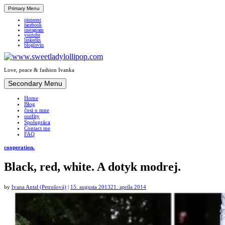
Primary Menu
pinterest
facebook
instagram
youtube
linkedin
bloglovin
Love, peace & fashion Ivanka
Skip
Secondary Menu
to
Home
content
Blog
čosi o mne
outfity
Spolupráca
Contact me
FAQ
cooperation.
Black, red, white. A dotyk modrej.
by
Ivana Antal (Petrušová)
|
15. augusta 2013
21. apríla 2014