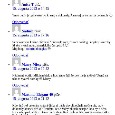
Anita T
píše:
15. augusta 2013 o 14:45
Tento outfit je uplne uzasny, krasny a dokonaly. A naozaj sa nemas za co hanbit. 🙂
Odpovedať
Nadush
píše:
15. augusta 2013 o 17:16
Si neskutočne krásne oblečená ! Neverila som, že som na blogu nejakej slovenky.
Si ako vystrihnutá z amerického časopisu ! 🙂
Môj blog :
colorful thoughts
🙂
Odpovedať
Marry Missy
píše:
15. augusta 2013 o 17:42
Nádherný outfit! Milujem bielu a hoci tento štýl šortiek nie je môj obľúbený na
tebe to vyzerá božsky 🙂 Missy
Odpovedať
Martina, Elegant 40
píše:
15. augusta 2013 o 21:42
Kdo jiný než takováto krásná dívka si může dovolit odhalit trošku víc, tedy
dokonalý kousek bříška? Doufám, že se žádný hlupák nenajde, kdo by ti něco
kritického psal. Velice ti tento outfit sluší. Kéž bych mohla nosit takovéto šortky.