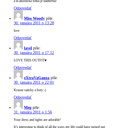
a ta akusticka fotka je nadherna!
Odpovedať
Miss Woody
píše:
30. januára 2011 o 13:28
love
Odpovedať
lavel
píše:
30. januára 2011 o 17:12
LOVE THIS OUTFIT♥
Odpovedať
eXtraVaGanza
píše:
30. januára 2011 o 22:01
Krasne saticky a boty:-)
Odpovedať
Meg
píše:
31. januára 2011 o 1:56
Your dress and tights are adorable!
It’s interesting to think of all the ways my life could have turned out.