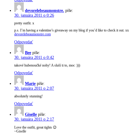
devorelebeaumonstre.
píše:
30. januára 2011 o 0:26
pretty outfit. x
p.s. I’m having a valentine’s giveaway on my blog if you’d like to check it out. xx
devorelebeaumonstre.com
Odpovedať
Bee
píše:
30. januára 2011 o 0:42
takové hubenoučké nohy! A sluší ti to, moc :)))
Odpovedať
Marie
píše:
30. januára 2011 o 2:07
absolutely stunning!
Odpovedať
Giselle
píše:
30. januára 2011 o 2:17
Love the outfit, great tights 😉
~Giselle