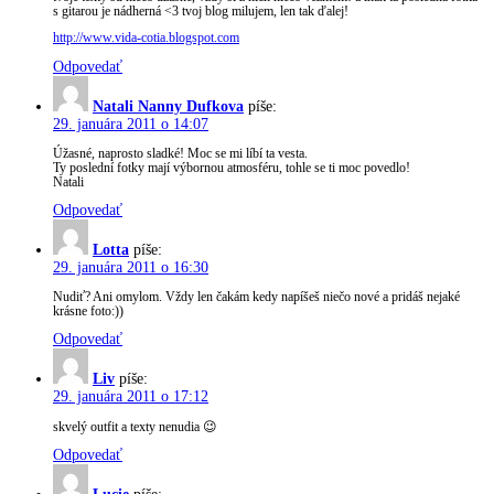
s gitarou je nádherná <3 tvoj blog milujem, len tak ďalej!
http://www.vida-cotia.blogspot.com
Odpovedať
Natali Nanny Dufkova
píše:
29. januára 2011 o 14:07
Úžasné, naprosto sladké! Moc se mi líbí ta vesta.
Ty poslední fotky mají výbornou atmosféru, tohle se ti moc povedlo!
Natali
Odpovedať
Lotta
píše:
29. januára 2011 o 16:30
Nudiť? Ani omylom. Vždy len čakám kedy napíšeš niečo nové a pridáš nejaké
krásne foto:))
Odpovedať
Liv
píše:
29. januára 2011 o 17:12
skvelý outfit a texty nenudia 😉
Odpovedať