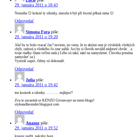
Lucie
píše:
29. januára 2011 o 18:43
Nenudia 🙂 krásné ty silonky, musela ti být při focení pěkná zima 🙂
Odpovedať
Simona Fora
píše:
29. januára 2011 o 19:20
Aké by to bolo vracať čas? neviem, no viem, že to akými sme je výsledok všetkých
chýb, radostí a všetkého čo sme zažili. Asi by si človek nevážil niektoré chvíle…a
tvoje riadky čítam veľmi rada:) Lebo sú také, také na zamyslenie. Človeka prinútia
zamyslieť sa:)
Vyzeráš super, čižmy sú dokonalé.
Odpovedať
Julia
píše:
29. januára 2011 o 19:42
ten kozisek a silonky ……….. nejlepsi!!
Zvu te zucastnit se KENZO Giveawaye na mem blogu!
styleandlavender.blogspot.com
Odpovedať
Anazuz
píše:
29. januára 2011 o 19:52
krasny outfit, palceky hore.