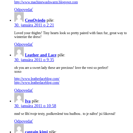
http://www.machinewashwarm.blogspot.com
Odpovedať
CessOviedo
píše:
30. januára 2011 o 2:21
Loved your thights! Tiny hearts look so pretty paired with faux fur, great way to
winterize the dress!
Odpovedať
Leather and Lace
píše:
30. januára 2011 o 9:35
oh you are a sweet lady these are precious! love the vest so perfect!
xoxo
http://www.leatherlaceblog.com/
http://www.leatherlaceblog.com/
Odpovedať
Iva
píše:
30. januára 2011 o 10:58
mně se líbí tvoje texty, podkreslené tou hudbou.. to je nářez! jsi šikovná!
Odpovedať
captain kimi
píše: