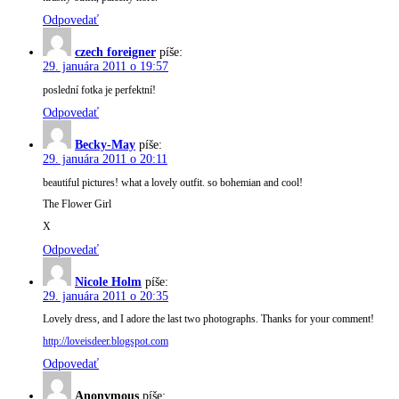
Odpovedať
czech foreigner
píše:
29. januára 2011 o 19:57
poslední fotka je perfektní!
Odpovedať
Becky-May
píše:
29. januára 2011 o 20:11
beautiful pictures! what a lovely outfit. so bohemian and cool!
The Flower Girl
X
Odpovedať
Nicole Holm
píše:
29. januára 2011 o 20:35
Lovely dress, and I adore the last two photographs. Thanks for your comment!
http://loveisdeer.blogspot.com
Odpovedať
Anonymous
píše: