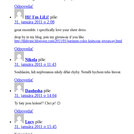
Odpovedať
Hi! I'm LiLi!
píše:
31. januára 2011 o 2:08
great ensemble. i specifically love your sheer dress.
drop by in my blog. join my giveaway if you like.
http://lildivine.blogspot.com/2011/01/garment-color-knitwear-giveaway.html
Odpovedať
Nikola
píše:
31. januára 2011 o 11:43
Souhlasím, lidi nepřestanou nikdy dělat chyby. Neměli bychom toho litovat.
Odpovedať
Dasdusha
píše:
31. januára 2011 o 14:04
Ty šaty jsou krásné!! Chci je! 🙂
Odpovedať
Lucy
píše:
31. januára 2011 o 15:45