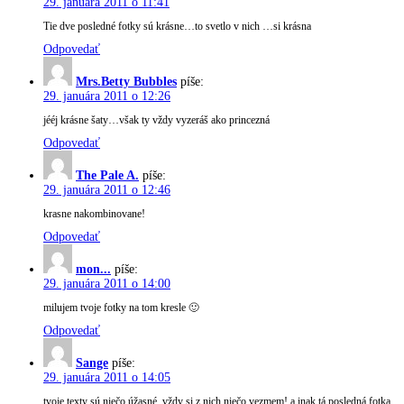
29. januára 2011 o 11:41
Tie dve posledné fotky sú krásne…to svetlo v nich …si krásna
Odpovedať
Mrs.Betty Bubbles
píše:
29. januára 2011 o 12:26
jééj krásne šaty…však ty vždy vyzeráš ako princezná
Odpovedať
The Pale A.
píše:
29. januára 2011 o 12:46
krasne nakombinovane!
Odpovedať
mon...
píše:
29. januára 2011 o 14:00
milujem tvoje fotky na tom kresle 🙂
Odpovedať
Sange
píše:
29. januára 2011 o 14:05
tvoje texty sú niečo úžasné, vždy si z nich niečo vezmem! a inak tá posledná fotka