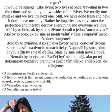
regret
?
It
would be
strange.
Like
living
two
lives
at once
,
traveling
in two
directions
and
standing
on
two
sides of the
River
.
We
rectify
one
mistake
and
we
live
the next one
.
Still
, we
have done
fresh and new
.
It don´t have
meaning
.
Rather
be
imperfect
,
as
crave after
the
perfection
and
thereby
destroy
everything
and
everyone
we love
.
Aké by to bolo, ak by sme v živote dostali o jednu šancu naviac?
Aké by to bolo, ak by sme sa mohli vrátiť v čase a napraviť niečo,
čo dnes ľutujeme?
Bolo by to zvláštne. Ako žiť dva životy naraz, cestovať dvoma
smermi a stáť na dvoch stranách rieky. Napravili by sme jednu
chybu a žili by sme tú ďaľšiu. Stále by sme robili nové a nové.
Nemalo by to význam. Radšej byť nedokonalý, ako po tej
dokonalosti bezhlavo prahnúť a zničiť tým všetko a všetkých, čo
milujeme.
<3 Spomínam na Paríž a cnie sa mi.
<3 štvoro nových šiat, zelené zamatové body, čierne okuliare so srdiečkom,
opasok, svetrík, zamatový motýlik.
<3 Vysvedčenie na výbornú.
<3 Nenudia vás moje texty?