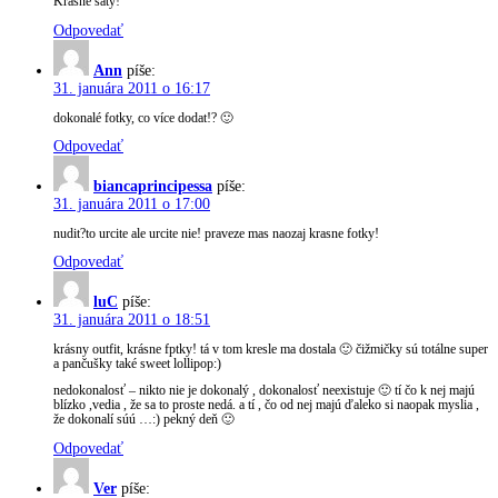
Krásné šaty!
Odpovedať
Ann
píše:
31. januára 2011 o 16:17
dokonalé fotky, co více dodat!? 🙂
Odpovedať
biancaprincipessa
píše:
31. januára 2011 o 17:00
nudit?to urcite ale urcite nie! praveze mas naozaj krasne fotky!
Odpovedať
luC
píše:
31. januára 2011 o 18:51
krásny outfit, krásne fptky! tá v tom kresle ma dostala 🙂 čižmičky sú totálne super
a pančušky také sweet lollipop:)
nedokonalosť – nikto nie je dokonalý , dokonalosť neexistuje 🙂 tí čo k nej majú
blízko ,vedia , že sa to proste nedá. a tí , čo od nej majú ďaleko si naopak myslia ,
že dokonalí súú …:) pekný deň 🙂
Odpovedať
Ver
píše: