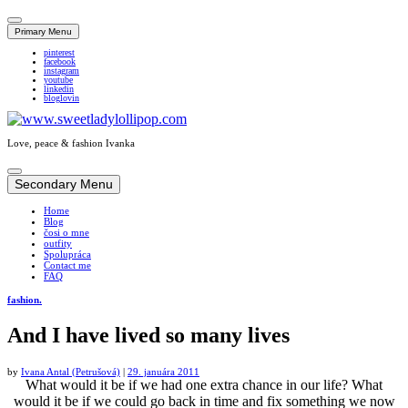
Primary Menu
pinterest
facebook
instagram
youtube
linkedin
bloglovin
Love, peace & fashion Ivanka
Skip
to
Secondary Menu
content
Home
Blog
čosi o mne
outfity
Spolupráca
Contact me
FAQ
fashion.
And I have lived so many lives
by
Ivana Antal (Petrušová)
|
29. januára 2011
What
would
it
be
if
we
had
one
extra
chance
in our life?
What
would
it
be
if
we
could
go back
in
time
and fix
something we now