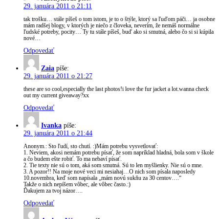
29. januára 2011 o 21:11
tak trošku… stále píšeš o tom istom, je to o štýle, ktorý sa ľuďom páči… ja osobne
mám radšej blogy, v ktorých je niečo z človeka, neverím, že nemáš normálne
ľudské potreby, pocity… Ty tu stále píšeš, buď ako si smutná, alebo čo si si kúpila
nové…
Odpovedať
Zaia
píše:
29. januára 2011 o 21:27
these are so cool,especially the last photos!i love the fur jacket a lot.wanna check
out my current giveaway?xx
Odpovedať
Ivanka
píše:
29. januára 2011 o 21:44
Anonym.: Sto ľudí, sto chutí. :)Mám potrebu vysvetlovať:
1. Neviem, akosi nemám potrebu písať, že som napríklad hladná, bola som v škole
a čo budem ešte robiť. To ma nebaví písať.
2. Tie texty nie sú o tom, aká som smutná. Sú to len myšlienky. Nie sú o mne.
3. A pozor!! Na moje nové veci mi nesiahaj…O nich som písala naposledy
10.novembra, keď som napísala „mám novú sukňu za 30 centov….“
Takže o nich nepíšem vôbec, ale vôbec často.:)
Ďakujem za tvoj názor….
Odpovedať