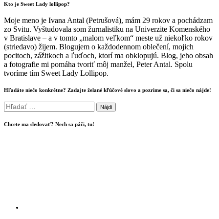
Kto je Sweet Lady lollipop?
Moje meno je Ivana Antal (Petrušová), mám 29 rokov a pochádzam
zo Svitu. Vyštudovala som žurnalistiku na Univerzite Komenského
v Bratislave – a v tomto „malom veľkom“ meste už niekoľko rokov
(striedavo) žijem. Blogujem o každodennom oblečení, mojich
pocitoch, zážitkoch a ľuďoch, ktorí ma obklopujú. Blog, jeho obsah
a fotografie mi pomáha tvoriť môj manžel, Peter Antal. Spolu
tvoríme tím Sweet Lady Lollipop.
Hľadáte niečo konkrétne? Zadajte želané kľúčové slovo a pozrime sa, či sa niečo nájde!
Hľadať:
Chcete ma sledovať? Nech sa páči, tu!