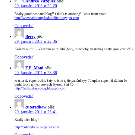
Andrea Vázquez
píše:
29. januára 2011 o 22:20
Really good post and blog!! i think is amazing!! kisis from spain
http://www.aboutmyfashionlife.blogspot.com
Odpovedať
Berry
píše:
29. januára 2011 o 22:36
Krásný outfit :). Všechno se mi líbí (boty, punčochy, vestička) a šaty jsou krásné!))
Odpovedať
F.F. Moni
píše:
29. januára 2011 o 23:36
krásna si, super outfit, šaty krásne aj tie pančuškyy 🙂 uplne super :)) dúfam že
budu fotky aj tých novych štyroch šiat 🙂
http://fashionfairyblog.blogspot.com
Odpovedať
cuteredbow
píše:
29. januára 2011 o 23:41
Really nice blog !
http://cuteredbow.blogspot.com
Odpovedať