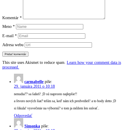
Komentár
*
Meno
*
E-mail
*
Adresa webu
This site uses Akismet to reduce spam.
Learn how your comment data is
processed.
carmabelle
píše:
29. januára 2011 o 10:18
nenudia?? sa šalieš! ;D sú naprosto najlepšie!!
a štvoro nových šiat? teším sa, keď nám ich predvedieš! a to body detto ;D
si šikula! vysvečenie na výbornú? o tom ja môžem len snívať..
Odpovedať
Simonka
píše: