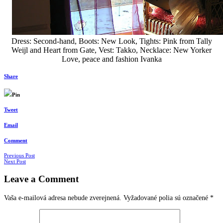
Dress: Second-hand, Boots: New Look, Tights: Pink from Tally
Weijl and Heart from Gate, Vest: Takko, Necklace: New Yorker
Love, peace and fashion Ivanka
Share
Pin
Tweet
Email
Comment
Navigácia
Previous Post
Next Post
v
Leave a Comment
článkoch
Vaša e-mailová adresa nebude zverejnená.
Vyžadované polia sú označené
*