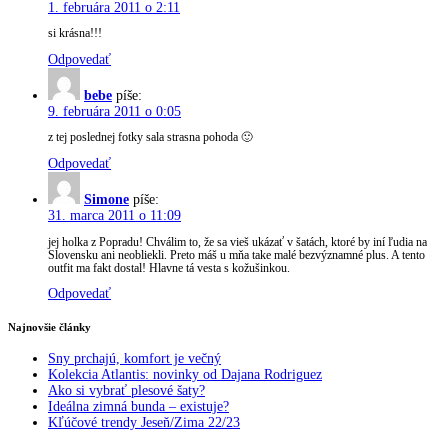
1. februára 2011 o 2:11
si krásna!!!
Odpovedať
bebe
píše:
9. februára 2011 o 0:05
z tej poslednej fotky sala strasna pohoda 🙂
Odpovedať
Simone
píše:
31. marca 2011 o 11:09
jej holka z Popradu! Chválim to, že sa vieš ukázať v šatách, ktoré by iní ľudia na
Slovensku ani neobliekli. Preto máš u mňa take malé bezvýznamné plus. A tento
outfit ma fakt dostal! Hlavne tá vesta s kožušinkou.
Odpovedať
Najnovšie články
Sny prchajú, komfort je večný
Kolekcia Atlantis: novinky od Dajana Rodriguez
Ako si vybrať plesové šaty?
Ideálna zimná bunda – existuje?
Kľúčové trendy Jeseň/Zima 22/23