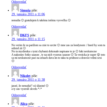
Odpovedať
Simuša
píše:
29. januára 2011 o 11:06
nenudia 🙂 gratulujem k takému istému vysvečku 🙂
Odpovedať
DKFS
píše:
29. januára 2011 o 11:15
No verim že za parížom sa cnie to urcite 🙂 mne zas za londynom :/ hned by som ta
odisiel zit 🙂
No ta myslienka s tymi chybami dokonale napisane to je 🙂 fakt neskutocne
A nakoniec fotky uzasne , ty na nich vyzeras uzasne 🙂 Ta vesticka je super 😛 toto
sa mi neskutocne paci na zenach dava im to taku tu pridnost a dravost velmi sexi
🙂
Odpovedať
Nikolet
píše:
29. januára 2011 o 11:38
jasné, že nenudia!! sú úžastné 🙂
a ty zas vyzeráš skvelo *-*
Odpovedať
Alica
píše: