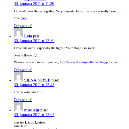
30. januára 2011 o 11:26
I love all these things together. Very romantic look. The dress is really beautiful.
love,
kimi
Odpovedať
Lola
píše:
30. januára 2011 o 12:30
I love this outfit, especially the tights! Your blog is so sweet!
New follower 🙂
Please check out mine if you can,
http://www.dressupwithlola.blogspot.com
Odpovedať
SIENA.STYLE
píše:
30. januára 2011 o 12:45
krasna kombinace!!!
Odpovedať
misulejn
píše:
30. januára 2011 o 13:05
mas tak krasny kozisek!
slusi ti to!