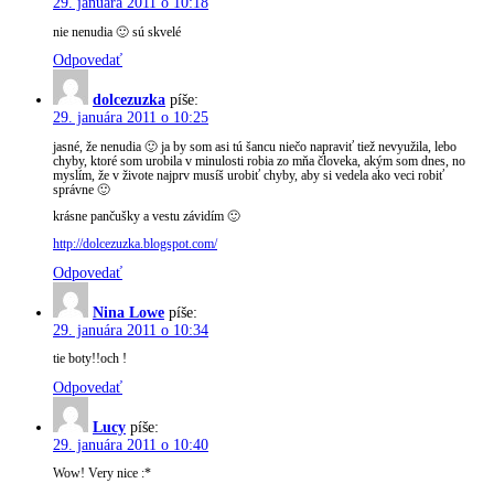
29. januára 2011 o 10:18
nie nenudia 🙂 sú skvelé
Odpovedať
dolcezuzka
píše:
29. januára 2011 o 10:25
jasné, že nenudia 🙂 ja by som asi tú šancu niečo napraviť tiež nevyužila, lebo
chyby, ktoré som urobila v minulosti robia zo mňa človeka, akým som dnes, no
myslím, že v živote najprv musíš urobiť chyby, aby si vedela ako veci robiť
správne 🙂
krásne pančušky a vestu závidím 🙂
http://dolcezuzka.blogspot.com/
Odpovedať
Nina Lowe
píše:
29. januára 2011 o 10:34
tie boty!!och !
Odpovedať
Lucy
píše:
29. januára 2011 o 10:40
Wow! Very nice :*