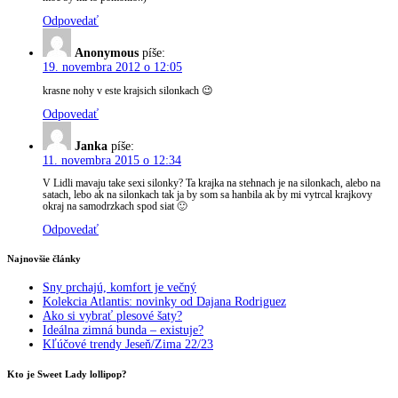
Odpovedať
Anonymous
píše:
19. novembra 2012 o 12:05
krasne nohy v este krajsich silonkach 😉
Odpovedať
Janka
píše:
11. novembra 2015 o 12:34
V Lidli mavaju take sexi silonky? Ta krajka na stehnach je na silonkach, alebo na
satach, lebo ak na silonkach tak ja by som sa hanbila ak by mi vytrcal krajkovy
okraj na samodrzkach spod siat 🙂
Odpovedať
Najnovšie články
Sny prchajú, komfort je večný
Kolekcia Atlantis: novinky od Dajana Rodriguez
Ako si vybrať plesové šaty?
Ideálna zimná bunda – existuje?
Kľúčové trendy Jeseň/Zima 22/23
Kto je Sweet Lady lollipop?