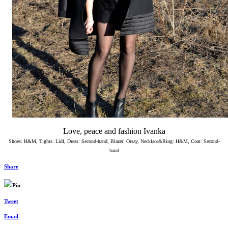
Love, peace and fashion Ivanka
Shoes: H&M, Tights: Lidl, Dress: Second-hand, Blazer: Orsay, Necklace&Ring: H&M, Coat: Second-
hand
Share
Pin
Tweet
Email