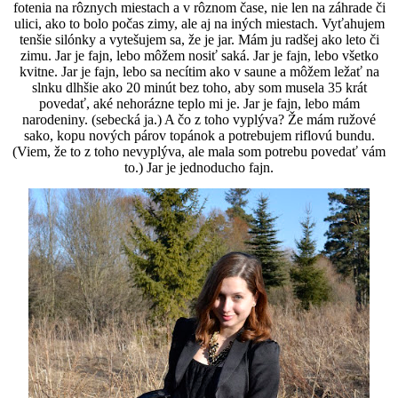
fotenia na rôznych miestach a v rôznom čase, nie len na záhrade či
ulici, ako to bolo počas zimy, ale aj na iných miestach. Vyťahujem
tenšie silónky a vytešujem sa, že je jar. Mám ju radšej ako leto či
zimu. Jar je fajn, lebo môžem nosiť saká. Jar je fajn, lebo všetko
kvitne. Jar je fajn, lebo sa necítim ako v saune a môžem ležať na
slnku dlhšie ako 20 minút bez toho, aby som musela 35 krát
povedať, aké nehorázne teplo mi je. Jar je fajn, lebo mám
narodeniny. (sebecká ja.) A čo z toho vyplýva? Že mám ružové
sako, kopu nových párov topánok a potrebujem riflovú bundu.
(Viem, že to z toho nevyplýva, ale mala som potrebu povedať vám
to.) Jar je jednoducho fajn.