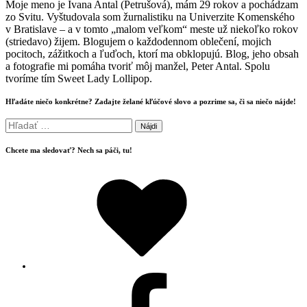
Moje meno je Ivana Antal (Petrušová), mám 29 rokov a pochádzam
zo Svitu. Vyštudovala som žurnalistiku na Univerzite Komenského
v Bratislave – a v tomto „malom veľkom“ meste už niekoľko rokov
(striedavo) žijem. Blogujem o každodennom oblečení, mojich
pocitoch, zážitkoch a ľuďoch, ktorí ma obklopujú. Blog, jeho obsah
a fotografie mi pomáha tvoriť môj manžel, Peter Antal. Spolu
tvoríme tím Sweet Lady Lollipop.
Hľadáte niečo konkrétne? Zadajte želané kľúčové slovo a pozrime sa, či sa niečo nájde!
Hľadať:
Chcete ma sledovať? Nech sa páči, tu!