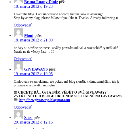
Bruna Luany Diniz
píše:
18. marca 2012 o 19:23
Loved the blog. Cant understand a word, but the look is amazing!
Stop by at my blog, please follow if you like it. Thanks. Already following u.
Odpovedať
Moni
píše:
18. marca 2012 o 21:00
tie šaty su strašne pekneee.. a vždy pozerám odkial, a zase sekáč! ty máš také
štastie na tie všetky šaty… 🙂
Odpovedať
GIVEAWAYS
píše:
19. marca 2012 o 19:05
Omlouvám se za reklamu, ale pokud má blog sloužit, k čemu zamýšlím, tak je
propagace ze začátku nezbytná …
!!! CHCETE DÁT OSTATNÍM VĚDĚT O SVÉ GIVEAWAY?
ZVEŘEJNĚTE JI BLOGU URČENÉM SPECIÁLNĚ NA GIVEAWAYS
!!!:
http://newgiveaways.blogspot.com
Odpovedať
Sassi
píše:
20. marca 2012 o 12:16