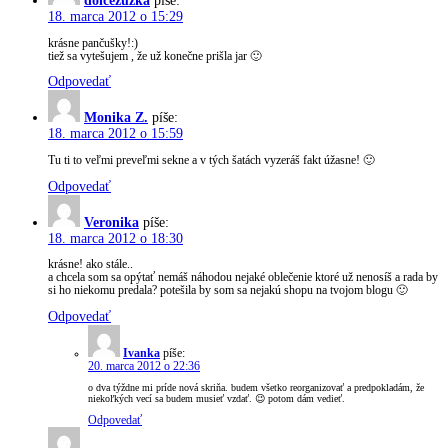
dolcezuzka
píše:
18. marca 2012 o 15:29
krásne pančušky!:)
tiež sa vytešujem , že už konečne prišla jar 🙂
Odpovedať
Monika Z.
píše:
18. marca 2012 o 15:59
Tu ti to veľmi preveľmi sekne a v tých šatách vyzeráš fakt úžasne! 🙂
Odpovedať
Veronika
píše:
18. marca 2012 o 18:30
krásne! ako stále..
a chcela som sa opýtať nemáš náhodou nejaké oblečenie ktoré už nenosíš a rada by
si ho niekomu predala? potešila by som sa nejakú shopu na tvojom blogu 🙂
Odpovedať
Ivanka
píše:
20. marca 2012 o 22:36
o dva týždne mi príde nová skriňa. budem všetko reorganizovať a predpokladám, že
niekoľkých vecí sa budem musieť vzdať. 😉 potom dám vedieť.
Odpovedať