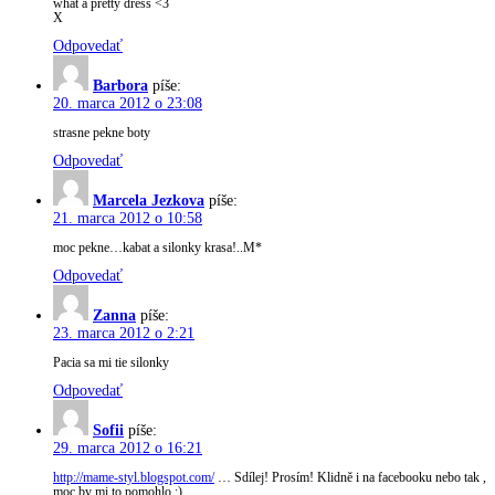
what a pretty dress <3
X
Odpovedať
Barbora
píše:
20. marca 2012 o 23:08
strasne pekne boty
Odpovedať
Marcela Jezkova
píše:
21. marca 2012 o 10:58
moc pekne…kabat a silonky krasa!..M*
Odpovedať
Zanna
píše:
23. marca 2012 o 2:21
Pacia sa mi tie silonky
Odpovedať
Sofii
píše:
29. marca 2012 o 16:21
http://mame-styl.blogspot.com/
… Sdílej! Prosím! Klidně i na facebooku nebo tak ,
moc by mi to pomohlo.:)