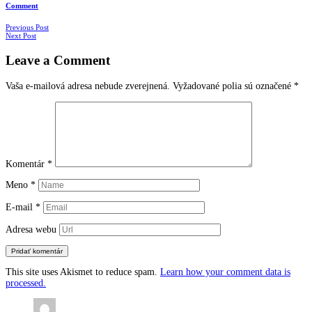
Comment
Navigácia
Previous Post
Next Post
v
Leave a Comment
článkoch
Vaša e-mailová adresa nebude zverejnená.
Vyžadované polia sú označené
*
Komentár
*
Meno
*
E-mail
*
Adresa webu
This site uses Akismet to reduce spam.
Learn how your comment data is
processed.