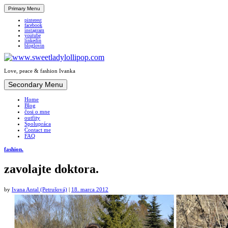
Primary Menu
pinterest
facebook
instagram
youtube
linkedin
bloglovin
Love, peace & fashion Ivanka
Skip
Secondary Menu
to
Home
content
Blog
čosi o mne
outfity
Spolupráca
Contact me
FAQ
fashion.
zavolajte doktora.
by
Ivana Antal (Petrušová)
|
18. marca 2012