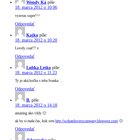
Wendy Ká
píše:
18. marca 2012 o 10:06
vyzeras super!^^
Odpovedať
Kajko
píše:
18. marca 2012 o 10:20
Lovely coat!!! x
Odpovedať
Lubka Letko
píše:
18. marca 2012 o 11:23
Ty jo aká kočka s teba Ivanka …
Odpovedať
B.
píše:
18. marca 2012 o 14:18
amazing ako vždy 🙂
ak by si mala čas, kuk sem
http://wehateloverscompany.blogspot.com/
🙂
Odpovedať