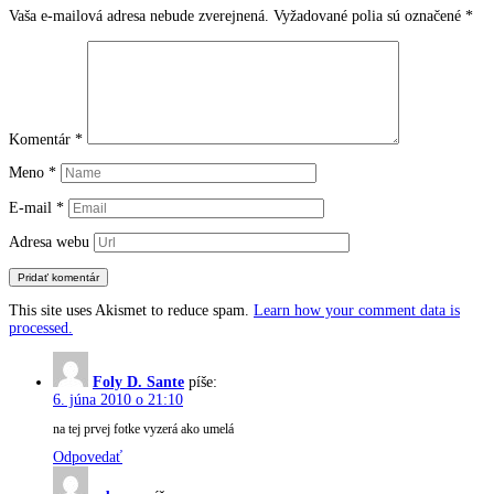
Vaša e-mailová adresa nebude zverejnená.
Vyžadované polia sú označené
*
Komentár
*
Meno
*
E-mail
*
Adresa webu
This site uses Akismet to reduce spam.
Learn how your comment data is
processed.
Foly D. Sante
píše:
6. júna 2010 o 21:10
na tej prvej fotke vyzerá ako umelá
Odpovedať