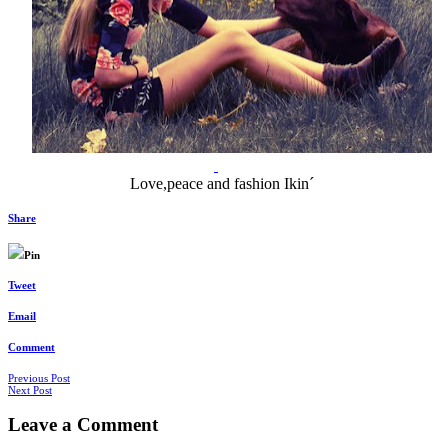
Love,peace and fashion Ikin´
Share
Pin
Tweet
Email
Comment
Navigácia
Previous Post
Next Post
v
Leave a Comment
článkoch