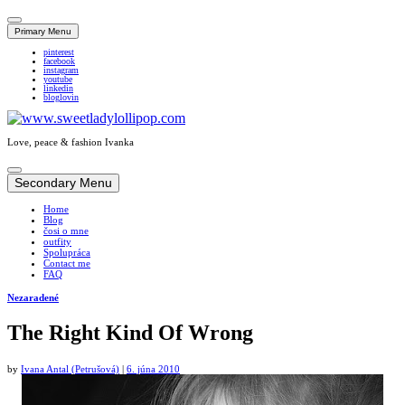
Primary Menu
pinterest
facebook
instagram
youtube
linkedin
bloglovin
Love, peace & fashion Ivanka
Skip
to
Secondary Menu
content
Home
Blog
čosi o mne
outfity
Spolupráca
Contact me
FAQ
Nezaradené
The Right Kind Of Wrong
by
Ivana Antal (Petrušová)
|
6. júna 2010