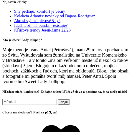
Najnovšie články
Sny prchajú, komfort je večný
Kolekcia Atlantis: novinky od Dajana Rodriguez
Ako si vybrať plesové šaty?
Ideálna zimná bunda – existuje?
Kľúčové trendy Jeseň/Zima 22/23
Kto je Sweet Lady lollipop?
Moje meno je Ivana Antal (Petrušová), mám 29 rokov a pochádzam
zo Svitu. Vyštudovala som žurnalistiku na Univerzite Komenského
v Bratislave – a v tomto „malom veľkom“ meste už niekoľko rokov
(striedavo) žijem. Blogujem o každodennom oblečení, mojich
pocitoch, zážitkoch a ľuďoch, ktorí ma obklopujú. Blog, jeho obsah
a fotografie mi pomáha tvoriť môj manžel, Peter Antal. Spolu
tvoríme tím Sweet Lady Lollipop.
Hľadáte niečo konkrétne? Zadajte želané kľúčové slovo a pozrime sa, či sa niečo nájde!
Hľadať:
Chcete ma sledovať? Nech sa páči, tu!