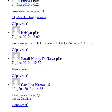
rebecca
píše:
7. júna 2010 o 0:23
Great collection of photos (:
http://itscohen.blogspot.com/
Odpovedať
Krislyn
píše:
7. júna 2010 o 2:00
i truly love all these photos you’ve selected. they’re so BEAUTIFUL.
Odpovedať
Natali Nanny Dufkova
píše:
7. júna 2010 o 12:57
Úžasné fotky!
Odpovedať
Carolina Krews
píše:
12. júna 2010 o 14:38
lovely, lovely, lovley 🙂
kisses, Carolina
Odpovedať