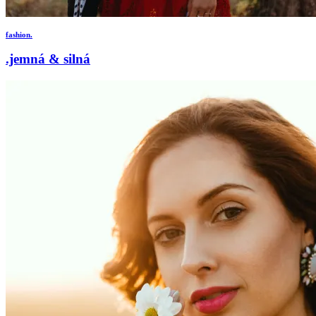
fashion.
.jemná & silná