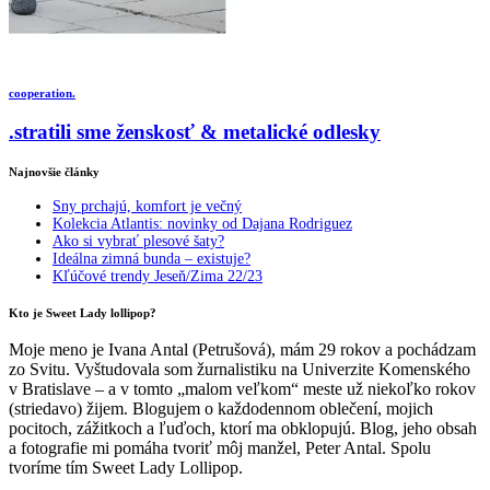
cooperation.
.stratili sme ženskosť & metalické odlesky
Najnovšie články
Sny prchajú, komfort je večný
Kolekcia Atlantis: novinky od Dajana Rodriguez
Ako si vybrať plesové šaty?
Ideálna zimná bunda – existuje?
Kľúčové trendy Jeseň/Zima 22/23
Kto je Sweet Lady lollipop?
Moje meno je Ivana Antal (Petrušová), mám 29 rokov a pochádzam
zo Svitu. Vyštudovala som žurnalistiku na Univerzite Komenského
v Bratislave – a v tomto „malom veľkom“ meste už niekoľko rokov
(striedavo) žijem. Blogujem o každodennom oblečení, mojich
pocitoch, zážitkoch a ľuďoch, ktorí ma obklopujú. Blog, jeho obsah
a fotografie mi pomáha tvoriť môj manžel, Peter Antal. Spolu
tvoríme tím Sweet Lady Lollipop.