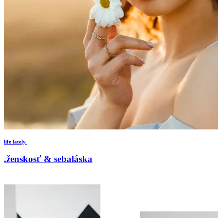
life lately.
.ženskosť & sebaláska