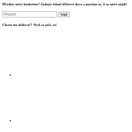
Hľadáte niečo konkrétne? Zadajte želané kľúčové slovo a pozrime sa, či sa niečo nájde!
Hľadať:
Chcete ma sledovať? Nech sa páči, tu!