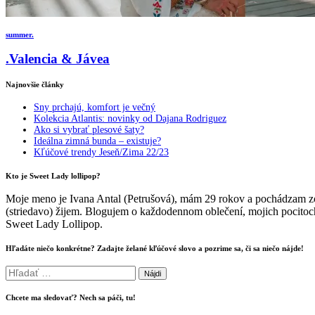
summer.
.Valencia & Jávea
Najnovšie články
Sny prchajú, komfort je večný
Kolekcia Atlantis: novinky od Dajana Rodriguez
Ako si vybrať plesové šaty?
Ideálna zimná bunda – existuje?
Kľúčové trendy Jeseň/Zima 22/23
Kto je Sweet Lady lollipop?
Moje meno je Ivana Antal (Petrušová), mám 29 rokov a pochádzam zo
(striedavo) žijem. Blogujem o každodennom oblečení, mojich pocitoch
Sweet Lady Lollipop.
Hľadáte niečo konkrétne? Zadajte želané kľúčové slovo a pozrime sa, či sa niečo nájde!
Hľadať:
Chcete ma sledovať? Nech sa páči, tu!