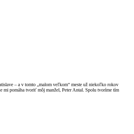
atislave – a v tomto „malom veľkom“ meste už niekoľko rokov
ie mi pomáha tvoriť môj manžel, Peter Antal. Spolu tvoríme tím