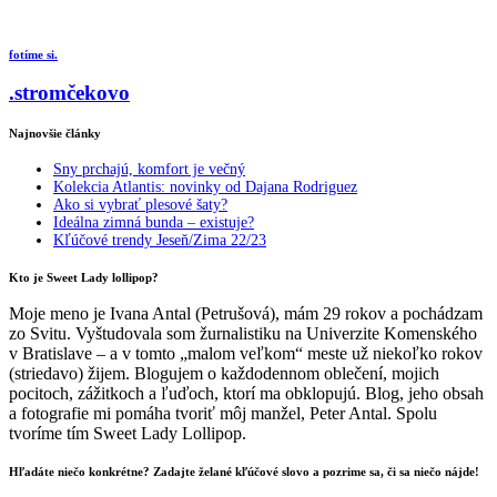
fotíme si.
.stromčekovo
Najnovšie články
Sny prchajú, komfort je večný
Kolekcia Atlantis: novinky od Dajana Rodriguez
Ako si vybrať plesové šaty?
Ideálna zimná bunda – existuje?
Kľúčové trendy Jeseň/Zima 22/23
Kto je Sweet Lady lollipop?
Moje meno je Ivana Antal (Petrušová), mám 29 rokov a pochádzam
zo Svitu. Vyštudovala som žurnalistiku na Univerzite Komenského
v Bratislave – a v tomto „malom veľkom“ meste už niekoľko rokov
(striedavo) žijem. Blogujem o každodennom oblečení, mojich
pocitoch, zážitkoch a ľuďoch, ktorí ma obklopujú. Blog, jeho obsah
a fotografie mi pomáha tvoriť môj manžel, Peter Antal. Spolu
tvoríme tím Sweet Lady Lollipop.
Hľadáte niečo konkrétne? Zadajte želané kľúčové slovo a pozrime sa, či sa niečo nájde!