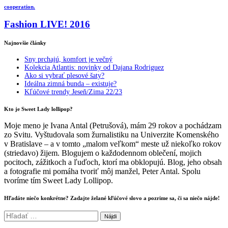
cooperation.
Fashion LIVE! 2016
Najnovšie články
Sny prchajú, komfort je večný
Kolekcia Atlantis: novinky od Dajana Rodriguez
Ako si vybrať plesové šaty?
Ideálna zimná bunda – existuje?
Kľúčové trendy Jeseň/Zima 22/23
Kto je Sweet Lady lollipop?
Moje meno je Ivana Antal (Petrušová), mám 29 rokov a pochádzam
zo Svitu. Vyštudovala som žurnalistiku na Univerzite Komenského
v Bratislave – a v tomto „malom veľkom“ meste už niekoľko rokov
(striedavo) žijem. Blogujem o každodennom oblečení, mojich
pocitoch, zážitkoch a ľuďoch, ktorí ma obklopujú. Blog, jeho obsah
a fotografie mi pomáha tvoriť môj manžel, Peter Antal. Spolu
tvoríme tím Sweet Lady Lollipop.
Hľadáte niečo konkrétne? Zadajte želané kľúčové slovo a pozrime sa, či sa niečo nájde!
Hľadať: