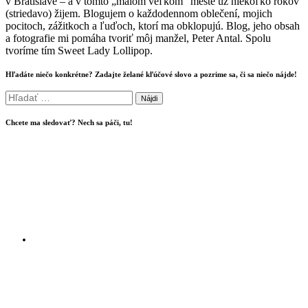
v Bratislave – a v tomto „malom veľkom“ meste už niekoľko rokov
(striedavo) žijem. Blogujem o každodennom oblečení, mojich
pocitoch, zážitkoch a ľuďoch, ktorí ma obklopujú. Blog, jeho obsah
a fotografie mi pomáha tvoriť môj manžel, Peter Antal. Spolu
tvoríme tím Sweet Lady Lollipop.
Hľadáte niečo konkrétne? Zadajte želané kľúčové slovo a pozrime sa, či sa niečo nájde!
Hľadať:
Chcete ma sledovať? Nech sa páči, tu!