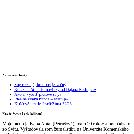
Najnovšie články
Sny prchajú, komfort je večný
Kolekcia Atlantis: novinky od Dajana Rodriguez
Ako si vybrať plesové šaty?
Ideálna zimná bunda – existuje?
Kľúčové trendy Jeseň/Zima 22/23
Kto je Sweet Lady lollipop?
Moje meno je Ivana Antal (Petrušová), mám 29 rokov a pochádzam
zo Svitu. Vyštudovala som žurnalistiku na Univerzite Komenského