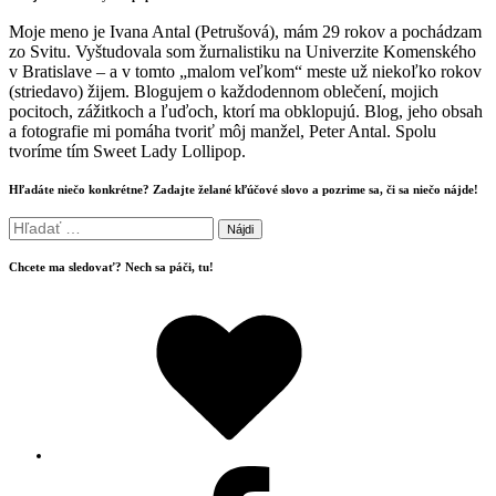
Moje meno je Ivana Antal (Petrušová), mám 29 rokov a pochádzam
zo Svitu. Vyštudovala som žurnalistiku na Univerzite Komenského
v Bratislave – a v tomto „malom veľkom“ meste už niekoľko rokov
(striedavo) žijem. Blogujem o každodennom oblečení, mojich
pocitoch, zážitkoch a ľuďoch, ktorí ma obklopujú. Blog, jeho obsah
a fotografie mi pomáha tvoriť môj manžel, Peter Antal. Spolu
tvoríme tím Sweet Lady Lollipop.
Hľadáte niečo konkrétne? Zadajte želané kľúčové slovo a pozrime sa, či sa niečo nájde!
Hľadať:
Chcete ma sledovať? Nech sa páči, tu!