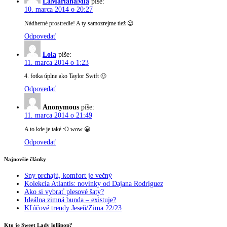
LaMarianaMia
píše:
10. marca 2014 o 20:27
Nádherné prostredie! A ty samozrejme tiež 😉
Odpovedať
Lola
píše:
11. marca 2014 o 1:23
4. fotka úplne ako Taylor Swift 🙂
Odpovedať
Anonymous
píše:
11. marca 2014 o 21:49
A to kde je také :O wow 😀
Odpovedať
Najnovšie články
Sny prchajú, komfort je večný
Kolekcia Atlantis: novinky od Dajana Rodriguez
Ako si vybrať plesové šaty?
Ideálna zimná bunda – existuje?
Kľúčové trendy Jeseň/Zima 22/23
Kto je Sweet Lady lollipop?