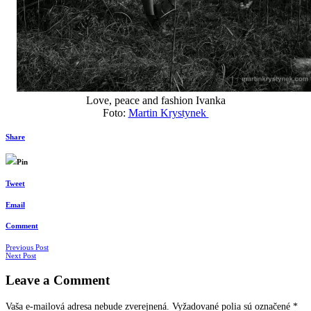
Love, peace and fashion Ivanka
Foto:
Martin Krystynek
Share
Pin
Tweet
Email
Comment
Navigácia
Previous Post
Next Post
v
Leave a Comment
článkoch
Vaša e-mailová adresa nebude zverejnená.
Vyžadované polia sú označené
*