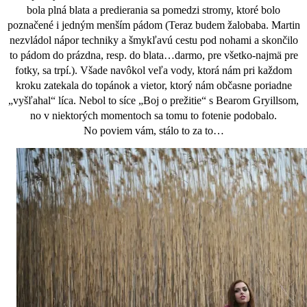
bola plná blata a predierania sa pomedzi stromy, ktoré bolo
poznačené i jedným menším pádom (Teraz budem žalobaba. Martin
nezvládol nápor techniky a šmykľavú cestu pod nohami a skončilo
to pádom do prázdna, resp. do blata…darmo, pre všetko-najmä pre
fotky, sa trpí.). Všade navôkol veľa vody, ktorá nám pri každom
kroku zatekala do topánok a vietor, ktorý nám občasne poriadne
„vyšľahal“ líca. Nebol to síce
„Boj o prežitie“
s Bearom Gryillsom,
no v niektorých momentoch sa tomu to fotenie podobalo.
No poviem vám, stálo to za to…