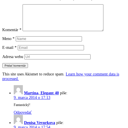
Komentár
*
Meno
*
E-mail
*
Adresa webu
This site uses Akismet to reduce spam.
Learn how your comment data is
processed.
Martina, Elegant 40
píše:
9. marca 2014 o 17:13
Fantastický!
Odpovedať
Denisa Vevurkova
píše:
9. marca 2014 o 17:54