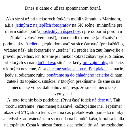
Dnes si dáme o už raz spomínanom fotení.
Ako ste si už pri niektorých fotkách
mohli všimnúť, s Martinom,
a.k.a.
jedným z najlepších fotografov
na SK scéne (minimálne pre
mňa a súdiac podľa
posledných úspechov
, i pre odbornú porotu a
širokú svetovú verejnosť), máme radi
extrémne (a bláznivé)
podmienky
.
Ateliér
a „teplo domova“ sú síce čarovné (pre každého,
vrátane nás), ale fotografie v
„teréne“
sú predsa len zaujímavejšie a
pravdu povediac, ich fotenie je i niekoľkokrát zábavnejšie. Situácie,
pri ktorých sa nám
točí hlava
, situácie, kedy
omŕzajú nohy
, situácie,
v ktorých nevieme, či sa
chceme smiať alebo radšej plakať
, situácie,
kedy si odierame ruky,
ponárame sa do chladného jazierka
či nám
zateká do topánok, situácie, v ktorých preklíname, že sme sa na
niečo také vôbec dali nahovoriť, resp. že sme si niečo také
vymysleli.
Aj toto fotenie bolo podobné. (Prvú časť fotiek
nájdete tu
!) Tak
trochu extrémne, viac-menej bláznivé, každopádne iné. Teplomer
ukazoval 5°C, slnko len z času na čas prekukovalo pomedzi mraky
a kedysi zľadovatená zem sa menila na bahnitú kašu, ktorá sa lepila
na topánky. Cesta k miestu fotenia síce nebola tŕnistá, no rozhodne