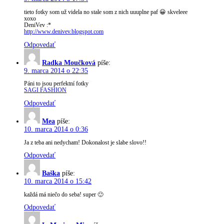
tieto fotky som už videla no stale som z nich uuuplne paf 😀 skveleee
xoxo
DeniVev :*
http://www.denivev.blogspot.com
Odpovedať
Radka Moučková
píše:
9. marca 2014 o 22:35
Páni to jsou perfektní fotky
SAGI FASHION
Odpovedať
Mea
píše:
10. marca 2014 o 0:36
Ja z teba ani nedycham! Dokonalost je slabe slovo!!
Odpovedať
Baška
píše:
10. marca 2014 o 15:42
každá má niečo do seba! super 🙂
Odpovedať