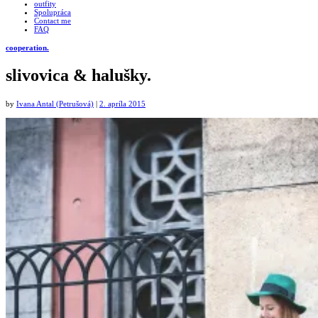
outfity
Spolupráca
Contact me
FAQ
cooperation.
slivovica & halušky.
by
Ivana Antal (Petrušová)
|
2. apríla 2015