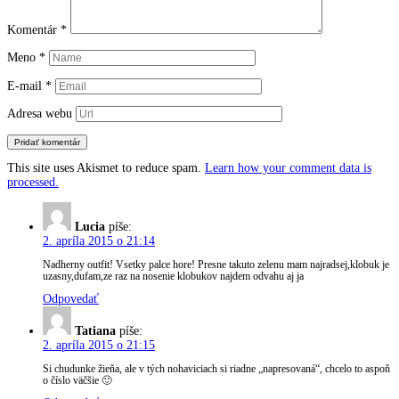
Komentár
*
Meno
*
E-mail
*
Adresa webu
This site uses Akismet to reduce spam.
Learn how your comment data is
processed.
Lucia
píše:
2. apríla 2015 o 21:14
Nadherny outfit! Vsetky palce hore! Presne takuto zelenu mam najradsej,klobuk je
uzasny,dufam,ze raz na nosenie klobukov najdem odvahu aj ja
Odpovedať
Tatiana
píše:
2. apríla 2015 o 21:15
Si chudunke žieňa, ale v tých nohaviciach si riadne „napresovaná“, chcelo to aspoň
o číslo väčšie 🙂