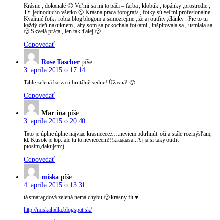
Krásne , dokonalé 🙂 Veľmi sa mi to páči – farba , klobúk , topánky ,prostredie ,
TY jednoducho všetko 🙂 Krásna práca fotografa , fotky sú veľmi profesionálne .
Kvalitné fotky robia blog blogom a samozrejme , že aj outfity ,články . Pre to tu
každý deň nakuknem , aby som sa pokochala fotkami , inšpirovala sa , usmiala sa
🙂 Skvelá práca , len tak ďalej 🙂
Odpovedať
Rose Tascher
píše:
3. apríla 2015 o 17:14
Tahle zelená barva ti brutálně sedne! Úžasná! 🙂
Odpovedať
Martina
píše:
3. apríla 2015 o 20:40
Toto je úplne úplne najviac krasneeeee….neviem odtrhnúť oči a stále rozmýšľam,
kt. Kúsok je top..ale tu to nevieeeem!!!kraaaasa.. Aj ja si taký outfit
prosím,dakujem:)
Odpovedať
miska
píše:
4. apríla 2015 o 13:31
tá smaragdová zelená nemá chybu 🙂 krásny fit ♥
http://miskaholla.blogspot.sk/