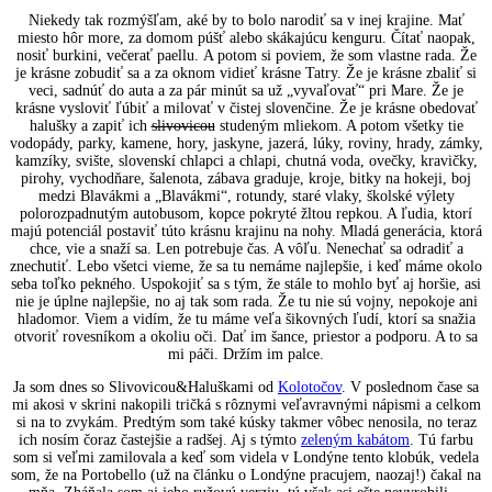
Niekedy tak rozmýšľam, aké by to bolo narodiť sa v inej krajine. Mať
miesto hôr more, za domom púšť alebo skákajúcu kenguru. Čítať naopak,
nosiť burkini, večerať paellu. A potom si poviem, že som vlastne rada. Že
je krásne zobudiť sa a za oknom vidieť krásne Tatry. Že je krásne zbaliť si
veci, sadnúť do auta a za pár minút sa už „vyvaľovať“ pri Mare. Že je
krásne vysloviť ľúbiť a milovať v čistej slovenčine. Že je krásne obedovať
halušky a zapiť ich
slivovicou
studeným mliekom. A potom všetky tie
vodopády, parky, kamene, hory, jaskyne, jazerá, lúky, roviny, hrady, zámky,
kamzíky, svište, slovenskí chlapci a chlapi, chutná voda, ovečky, kravičky,
pirohy, vychodňare, šalenota, zábava graduje, kroje, bitky na hokeji, boj
medzi Blavákmi a „Blavákmi“, rotundy, staré vlaky, školské výlety
polorozpadnutým autobusom, kopce pokryté žltou repkou. A ľudia, ktorí
majú potenciál postaviť túto krásnu krajinu na nohy. Mladá generácia, ktorá
chce, vie a snaží sa. Len potrebuje čas. A vôľu. Nenechať sa odradiť a
znechutiť. Lebo všetci vieme, že sa tu nemáme najlepšie, i keď máme okolo
seba toľko pekného. Uspokojiť sa s tým, že stále to mohlo byť aj horšie, asi
nie je úplne najlepšie, no aj tak som rada. Že tu nie sú vojny, nepokoje ani
hladomor. Viem a vidím, že tu máme veľa šikovných ľudí, ktorí sa snažia
otvoriť rovesníkom a okoliu oči. Dať im šance, priestor a podporu. A to sa
mi páči. Držím im palce.
Ja som dnes so Slivovicou&Haluškami od
Kolotočov
. V poslednom čase sa
mi akosi v skrini nakopili tričká s rôznymi veľavravnými nápismi a celkom
si na to zvykám. Predtým som také kúsky takmer vôbec nenosila, no teraz
ich nosím čoraz častejšie a radšej. Aj s týmto
zeleným kabátom
. Tú farbu
som si veľmi zamilovala a keď som videla v Londýne tento klobúk, vedela
som, že na Portobello (už na článku o Londýne pracujem, naozaj!) čakal na