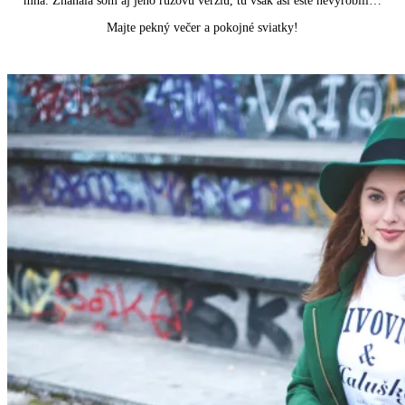
mňa. Zháňala som aj jeho ružovú verziu, tú však asi ešte nevyrobili…
Majte pekný večer a pokojné sviatky!