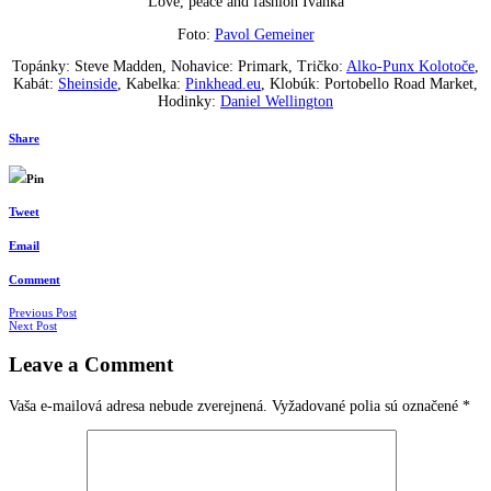
Love, peace and fashion Ivanka
Foto:
Pavol Gemeiner
Topánky: Steve Madden, Nohavice: Primark, Tričko:
Alko-Punx Kolotoče
,
Kabát:
Sheinside
, Kabelka:
Pinkhead.eu
, Klobúk: Portobello Road Market,
Hodinky:
Daniel Wellington
Share
Pin
Tweet
Email
Comment
Navigácia
Previous Post
Next Post
v
Leave a Comment
článkoch
Vaša e-mailová adresa nebude zverejnená.
Vyžadované polia sú označené
*