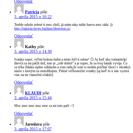
Odpovedať
Patricia
píše:
3. apríla 2015 o 10:22
Tenhle odstín zelené ti moc sluší, já mám taky tuhle barvu moc ráda :))
http://patricia-loves-fashion.blogspot.cz/
Odpovedať
Kathy
píše:
3. apríla 2015 o 14:30
Ivanka super, veľmi krásna farba a tento štýl ti sekne! 🙂 Aj keď ako romantické
dievča sa mi páčiš tiež, toto je „celé dobré“ a je super, že sa tvoj šatník vyvíja. Čo
sa týka článku-úplne súhlasím a som rada,že som si mohla prečítať (hoci v skratke)
názor s ktorým sa stotožňujem. Pekné veľkonočné sviatky (aj keď to u nás vyzerá
viac na tie vianočné,všakže)
Odpovedať
KLAUDI
píše:
3. apríla 2015 o 15:44
Moc moc moc moc moc sa mi toto pači <3
Odpovedať
Jaroslava
píše:
3. apríla 2015 o 17:07