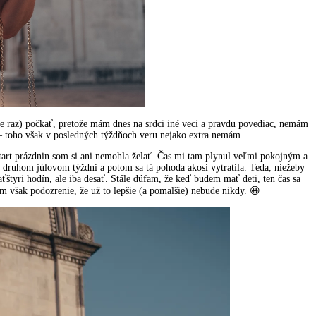
e raz) počkať, pretože mám dnes na srdci iné veci a pravdu povediac, nemám
d – toho však v posledných týždňoch veru nejako extra nemám.
štart prázdnin som si ani nemohla želať. Čas mi tam plynul veľmi pokojným a
v druhom júlovom týždni a potom sa tá pohoda akosi vytratila. Teda, niežeby
aťštyri hodín, ale iba desať. Stále dúfam, že keď budem mať deti, ten čas sa
 však podozrenie, že už to lepšie (a pomalšie) nebude nikdy. 😀