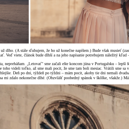
už dlho. (A stále sľubujem, že ho už konečne napíšem.) Bude však musieť (zas
ať. Veď viete, článok bude dlhší a na jeho napísanie potrebujem náležitý kľu
ta, nepreháňam. „Letovať“ sme začali ešte koncom júna v Portugalsku – lepší 
oho videli toľko, až sme mali pocit, že sme tam boli mesiac. Vrátili sme sa 
chlejšie. Deň po dni, týždeň po týždni – mám pocit, akoby tie dni nemali dvads
sa mi zdalo nekonečne dlhé. (Obzvlášť poobedný spánok v škôlke, všakže.) Mám