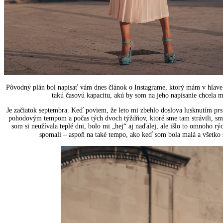
Pôvodný plán bol napísať vám dnes článok o Instagrame, ktorý mám v hlave 
takú časovú kapacitu, akú by som na jeho napísanie chcela m
Je začiatok septembra. Keď poviem, že leto mi zbehlo doslova lusknutím prs
pohodovým tempom a počas tých dvoch týždňov, ktoré sme tam strávili, sme t
som si neužívala teplé dni, bolo mi „hej“ aj naďalej, ale išlo to omnoho rý
spomalí – aspoň na také tempo, ako keď som bola malá a všetko 