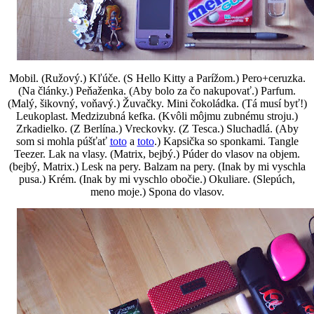
Mobil. (Ružový.) Kľúče. (S Hello Kitty a Parížom.) Pero+ceruzka.
(Na články.) Peňaženka. (Aby bolo za čo nakupovať.) Parfum.
(Malý, šikovný, voňavý.) Žuvačky. Mini čokoládka. (Tá musí byť!)
Leukoplast. Medzizubná kefka. (Kvôli môjmu zubnému stroju.)
Zrkadielko. (Z Berlína.) Vreckovky. (Z Tesca.) Sluchadlá. (Aby
som si mohla púšťať
toto
a
toto
.) Kapsička so sponkami. Tangle
Teezer. Lak na vlasy. (Matrix, bejbý.) Púder do vlasov na objem.
(bejbý, Matrix.) Lesk na pery. Balzam na pery. (Inak by mi vyschla
pusa.) Krém. (Inak by mi vyschlo obočie.) Okuliare. (Slepúch,
meno moje.) Spona do vlasov.