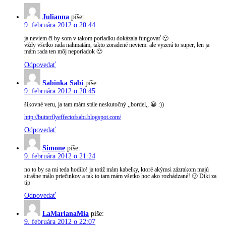
Julianna
píše:
9. februára 2012 o 20:44
ja neviem či by som v takom poriadku dokázala fungovať 🙂
vždy všetko rada nahmatám, takto zoradené neviem. ale vyzerá to super, len ja
mám rada ten môj neporiadok 🙂
Odpovedať
Sabinka Sabi
píše:
9. februára 2012 o 20:45
šikovné veru, ja tam mám stále neskutočný ,,bordel,, 😀 :))
http://butterflyeffectofsabi.blogspot.com/
Odpovedať
Simone
píše:
9. februára 2012 o 21:24
no to by sa mi teda hodilo! ja totiž mám kabelky, ktoré akýmsi zázrakom majú
strašne málo priečinkov a tak to tam mám všetko hoc ako rozhádzané! 🙂 Diki za
tip
Odpovedať
LaMarianaMia
píše:
9. februára 2012 o 22:07