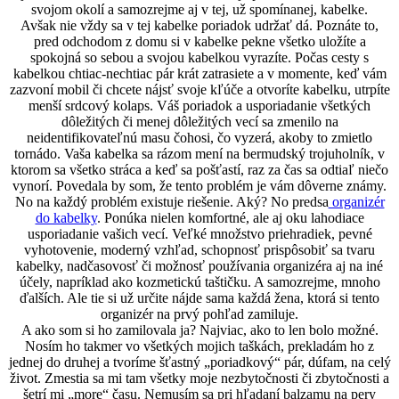
svojom okolí a samozrejme aj v tej, už spomínanej, kabelke.
Avšak nie vždy sa v tej kabelke poriadok udržať dá. Poznáte to,
pred odchodom z domu si v kabelke pekne všetko uložíte a
spokojná so sebou a svojou kabelkou vyrazíte. Počas cesty s
kabelkou chtiac-nechtiac pár krát zatrasiete a v momente, keď vám
zazvoní mobil či chcete nájsť svoje kľúče a otvoríte kabelku, utrpíte
menší srdcový kolaps. Váš poriadok a usporiadanie všetkých
dôležitých či menej dôležitých vecí sa zmenilo na
neidentifikovateľnú masu čohosi, čo vyzerá, akoby to zmietlo
tornádo. Vaša kabelka sa rázom mení na bermudský trojuholník, v
ktorom sa všetko stráca a keď sa pošťastí, raz za čas sa odtiaľ niečo
vynorí. Povedala by som, že tento problém je vám dôverne známy.
No na každý problém existuje riešenie. Aký? No predsa
organizér
do kabelky
. Ponúka nielen komfortné, ale aj oku lahodiace
usporiadanie vašich vecí. Veľké množstvo priehradiek, pevné
vyhotovenie, moderný vzhľad, schopnosť prispôsobiť sa tvaru
kabelky, nadčasovosť či možnosť používania organizéra aj na iné
účely, napríklad ako kozmetickú taštičku. A samozrejme, mnoho
ďalších. Ale tie si už určite nájde sama každá žena, ktorá si tento
organizér na prvý pohľad zamiluje.
A ako som si ho zamilovala ja? Najviac, ako to len bolo možné.
Nosím ho takmer vo všetkých mojich taškách, prekladám ho z
jednej do druhej a tvoríme šťastný „poriadkový“ pár, dúfam, na celý
život. Zmestia sa mi tam všetky moje nezbytočnosti či zbytočnosti a
šetrí mi „more“ času. Nemusím sa pri hľadaní balzamu na pery