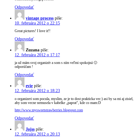
Odpovedať
vintage process
píše:
10. februára 2012 o 22:15
Great pictures! I love it!!
Odpovedať
Zuzana
píše:
12. februára 2012 o 17:17
ja už mám svoj organizér a som s ním veľmi spokojná 🙂
odporúčam !
Odpovedať
evie
píše:
12. februára 2012 o 18:23
o organizeri som pocula, myslim, ze je to dost prakticka vec:) asi by sa mi aj zisiel,
aby som vecne nemusela v kabelke „paprat“, kde co mam:D
http://www.mysweetstrawberries.blogspot.com
Odpovedať
Jojss
píše:
12. februára 2012 o 20:13