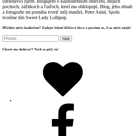
(striedavo) žijem. Blogujem o každodennom oblečení, mojich
pocitoch, zážitkoch a ľuďoch, ktorí ma obklopujú. Blog, jeho obsah
a fotografie mi pomáha tvoriť môj manžel, Peter Antal. Spolu
tvoríme tím Sweet Lady Lollipop.
Hľadáte niečo konkrétne? Zadajte želané kľúčové slovo a pozrime sa, či sa niečo nájde!
Hľadať:
Chcete ma sledovať? Nech sa páči, tu!