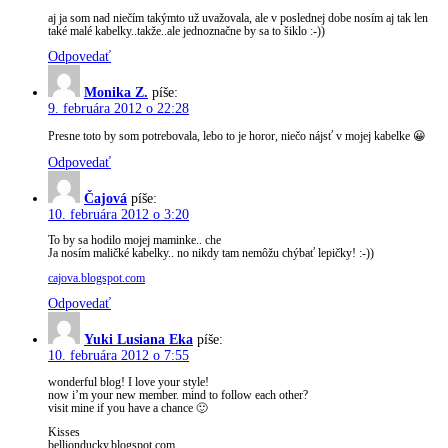
aj ja som nad niečím takýmto už uvažovala, ale v poslednej dobe nosím aj tak len
také malé kabelky..takže..ale jednoznačne by sa to šiklo :-))
Odpovedať
Monika Z.
píše:
9. februára 2012 o 22:28
Presne toto by som potrebovala, lebo to je horor, niečo nájsť v mojej kabelke 😀
Odpovedať
Čajová
píše:
10. februára 2012 o 3:20
To by sa hodilo mojej maminke.. che
Ja nosím maličké kabelky.. no nikdy tam nemôžu chýbať lepičky! :-))
cajova.blogspot.com
Odpovedať
Yuki Lusiana Eka
píše:
10. februára 2012 o 7:55
wonderful blog! I love your style!
now i’m your new member. mind to follow each other?
visit mine if you have a chance 🙂
Kisses
bellionducky.blogspot.com