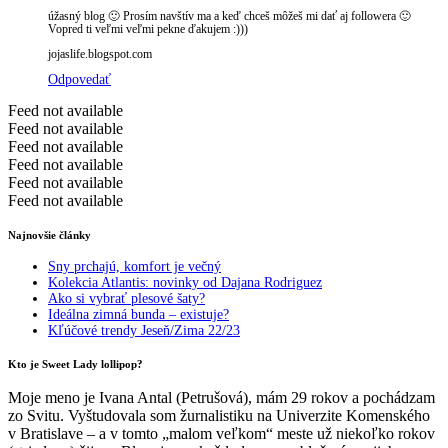
úžasný blog 🙂 Prosím navštív ma a keď chceš môžeš mi dať aj followera 🙂
Vopred ti veľmi veľmi pekne ďakujem :)))
jojaslife.blogspot.com
Odpovedať
Feed not available
Feed not available
Feed not available
Feed not available
Feed not available
Feed not available
Najnovšie články
Sny prchajú, komfort je večný
Kolekcia Atlantis: novinky od Dajana Rodriguez
Ako si vybrať plesové šaty?
Ideálna zimná bunda – existuje?
Kľúčové trendy Jeseň/Zima 22/23
Kto je Sweet Lady lollipop?
Moje meno je Ivana Antal (Petrušová), mám 29 rokov a pochádzam
zo Svitu. Vyštudovala som žurnalistiku na Univerzite Komenského
v Bratislave – a v tomto „malom veľkom“ meste už niekoľko rokov