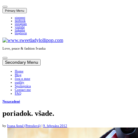
Primary Menu
pinterest
facebook
instagram
youtube
linkedin
bloglovin
Love, peace & fashion Ivanka
Skip
to
Secondary Menu
content
Home
Blog
čosi o mne
outfity
Spolupráca
Contact me
FAQ
Nezaradené
poriadok. všade.
by
Ivana Antal (Petrušová)
|
9. februára 2012