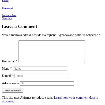
Email
Comment
Navigácia
Previous Post
Next Post
v
Leave a Comment
článkoch
Vaša e-mailová adresa nebude zverejnená.
Vyžadované polia sú označené
*
Komentár
*
Meno
*
E-mail
*
Adresa webu
This site uses Akismet to reduce spam.
Learn how your comment data is
processed.