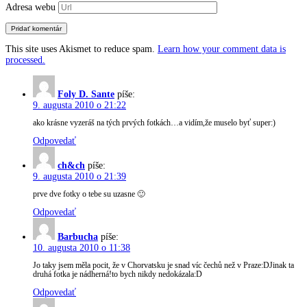
Adresa webu
This site uses Akismet to reduce spam.
Learn how your comment data is
processed.
Foly D. Sante
píše:
9. augusta 2010 o 21:22
ako krásne vyzeráš na tých prvých fotkách…a vidím,že muselo byť super:)
Odpovedať
ch&ch
píše:
9. augusta 2010 o 21:39
prve dve fotky o tebe su uzasne 🙂
Odpovedať
Barbucha
píše:
10. augusta 2010 o 11:38
Jo taky jsem měla pocit, že v Chorvatsku je snad víc čechů než v Praze:DJinak ta
druhá fotka je nádherná!to bych nikdy nedokázala:D
Odpovedať