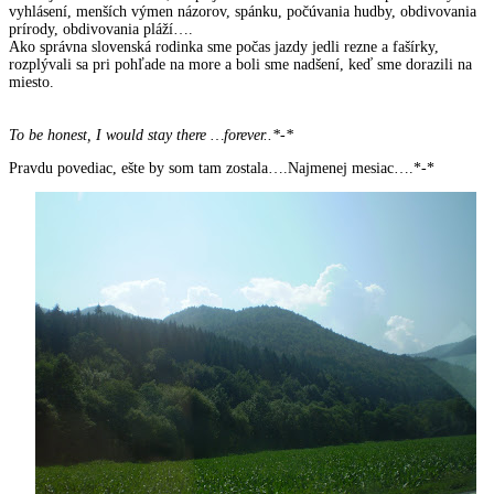
vyhlásení, menších výmen názorov, spánku, počúvania hudby, obdivovania
prírody, obdivovania pláží….
Ako správna slovenská rodinka sme počas jazdy jedli rezne a fašírky,
rozplývali sa pri pohľade na more a boli sme nadšení, keď sme dorazili na
miesto.
To be honest, I would stay there …forever..*-*
Pravdu povediac, ešte by som tam zostala….Najmenej mesiac….*-*