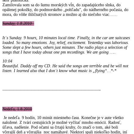
skôr platonická.
Zamilovala som sa do šumu morských vĺn, do zapadajúceho slnka, do
opálenej pokožky, do podmorského „pohľadu“, do nádherného počasia, do
mora, do vôňe ihličnatých stromov a možno aj do niečoho viac……
Sunday, 1.8.2010
It´s Sunday.
9 hours, 10 minutes local time.
Finally, in the car are suitcases
loaded.
So many emotions.
Joy, relief, excitement.
Yesterday was laborious.
Some slept a few hours, others just minutes.
The radio plays a selection of
songs that I have today about one pm recordings.
We are going …..
10:04
Beautiful.
Daddy off my CD.
He said the songs are terrible and he will not
listen.
I learned also that I don´t know what music is „flying“…*-*
———————————————————————————-
Nedeľa, 1.8.2010
Je nedeľa. 9 hodín, 10 minút miestneho času. Konečne je v aute všetko
naložené. Z tvárí cestujúcich je možné vyčítať mnoho emócii. Radosť,
úľava, nadšenie. Pod očami sa črtajú kruhy, čo značí o tom, aké boli
včerajší deň a včerajšia noc namáhavé. Niektorí spali niekoľko hodín, iní