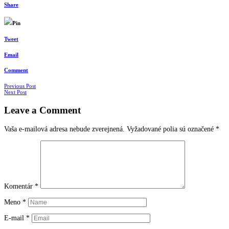
Share
Pin
Tweet
Email
Comment
Navigácia
Previous Post
Next Post
v
Leave a Comment
článkoch
Vaša e-mailová adresa nebude zverejnená.
Vyžadované polia sú označené
*
Komentár
*
Meno
*
E-mail
*