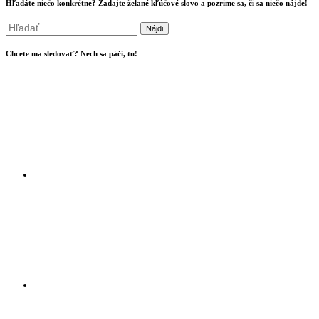
Hľadáte niečo konkrétne? Zadajte želané kľúčové slovo a pozrime sa, či sa niečo nájde!
Hľadať:
Chcete ma sledovať? Nech sa páči, tu!