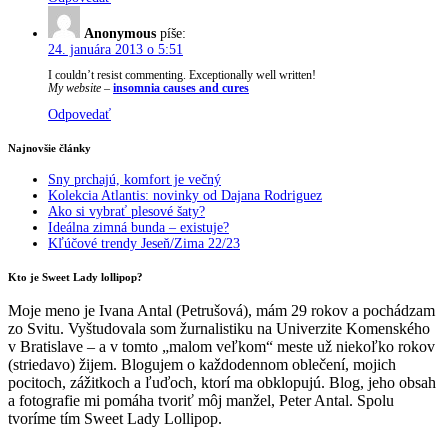
Anonymous
píše:
24. januára 2013 o 5:51
I couldn’t resist commenting. Exceptionally well written!
My website
–
insomnia causes and cures
Odpovedať
Najnovšie články
Sny prchajú, komfort je večný
Kolekcia Atlantis: novinky od Dajana Rodriguez
Ako si vybrať plesové šaty?
Ideálna zimná bunda – existuje?
Kľúčové trendy Jeseň/Zima 22/23
Kto je Sweet Lady lollipop?
Moje meno je Ivana Antal (Petrušová), mám 29 rokov a pochádzam
zo Svitu. Vyštudovala som žurnalistiku na Univerzite Komenského
v Bratislave – a v tomto „malom veľkom“ meste už niekoľko rokov
(striedavo) žijem. Blogujem o každodennom oblečení, mojich
pocitoch, zážitkoch a ľuďoch, ktorí ma obklopujú. Blog, jeho obsah
a fotografie mi pomáha tvoriť môj manžel, Peter Antal. Spolu
tvoríme tím Sweet Lady Lollipop.