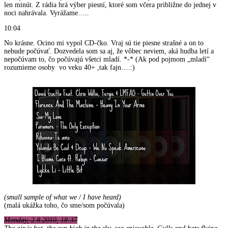
len minút. Z rádia hrá výber piesní, ktoré som včera približne do jednej v
noci nahrávala. Vyrážame…..
10:04
No krásne. Ocino mi vypol CD-čko. Vraj sú tie piesne strašné a on to
nebude počúvať. Dozvedela som sa aj, že vôbec neviem, aká hudba letí a
nepočúvam to, čo počúvajú všetci mladí. *-* (Ak pod pojmom „mladí“
rozumieme osoby vo veku 40+ ,tak fajn….:)
(small sample of what we / I have heard)
(malá ukážka toho, čo sme/som počúvala)
Monday, 2.8.2010, 18:37