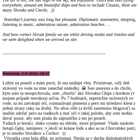
The air is hot, the sun high in the sky, sea enjoyable.
Gulls and bats flying
everywhere, around are beautiful ships and how to include Croatia, there are
many Slovaks and Czechs.
:))
Yesterday’s journey was long but pleasant.
Diplomatic statements, sleeping,
listening to music, admiration nature, admiration beaches ….
And how correct Slovak family we ate while driving steaks and rissoles and
we were delighted when we arrived on site.
———————————————————————————-
Pondelok, 2.8.2010, 18:37
Ležím na posteli a mám pocit, že ma unášajú vlny. Priznávam, celý deň
strávený vo vode na mne zanechal následky. 😀 Son unavená a do chvíle,
kým som sa neosprchovala, som „chutila“ ako Slovakia Chips s horskou (v
mojom prípade morskou) soľou. Po 7 hodinách, nepretržite strávených vo
vode, sa mi zatvárajú oči, rozmazávajú písmená a pero mi striedavo klesá z
jednej strany ruky na druhú. No silou vôle (a kvôli zanieteniu blogovať) sa
snažím udržať pero na riadkoch a mať oči v takej polohe, aby som mohla
dávať pozor, aby som písala do zápisníčku a nie po posteli.
Vzduch je horúci, slnko vysoko na oblohe, more príjemné. Všade naokolo
lietajú čajky, netopiere, v okolí sú krásne lode a ako sa na Chorvátsko patrí,
je tu mnoho Slovákov a Čechov. :))
Včerajšia cesta bola dlhá, no príjemná. Niesla sa v duchu diplomatických