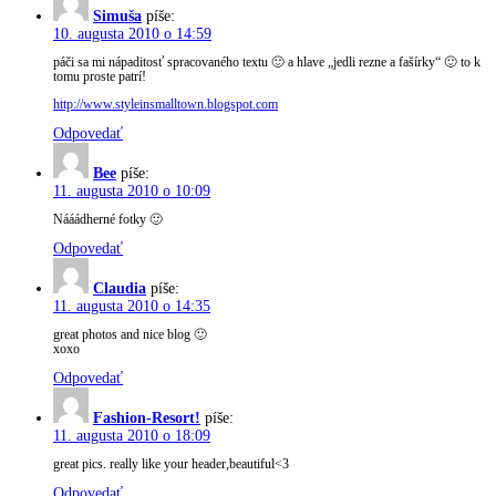
Simuša
píše:
10. augusta 2010 o 14:59
páči sa mi nápaditosť spracovaného textu 🙂 a hlave „jedli rezne a fašírky“ 🙂 to k
tomu proste patrí!
http://www.styleinsmalltown.blogspot.com
Odpovedať
Bee
píše:
11. augusta 2010 o 10:09
Nááádherné fotky 🙂
Odpovedať
Claudia
píše:
11. augusta 2010 o 14:35
great photos and nice blog 🙂
xoxo
Odpovedať
Fashion-Resort!
píše:
11. augusta 2010 o 18:09
great pics. really like your header,beautiful<3
Odpovedať