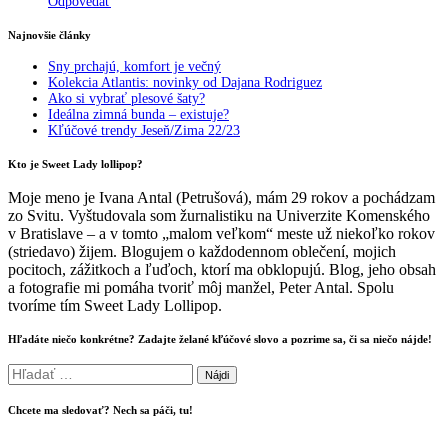
Odpovedať
Najnovšie články
Sny prchajú, komfort je večný
Kolekcia Atlantis: novinky od Dajana Rodriguez
Ako si vybrať plesové šaty?
Ideálna zimná bunda – existuje?
Kľúčové trendy Jeseň/Zima 22/23
Kto je Sweet Lady lollipop?
Moje meno je Ivana Antal (Petrušová), mám 29 rokov a pochádzam
zo Svitu. Vyštudovala som žurnalistiku na Univerzite Komenského
v Bratislave – a v tomto „malom veľkom“ meste už niekoľko rokov
(striedavo) žijem. Blogujem o každodennom oblečení, mojich
pocitoch, zážitkoch a ľuďoch, ktorí ma obklopujú. Blog, jeho obsah
a fotografie mi pomáha tvoriť môj manžel, Peter Antal. Spolu
tvoríme tím Sweet Lady Lollipop.
Hľadáte niečo konkrétne? Zadajte želané kľúčové slovo a pozrime sa, či sa niečo nájde!
Hľadať:
Chcete ma sledovať? Nech sa páči, tu!