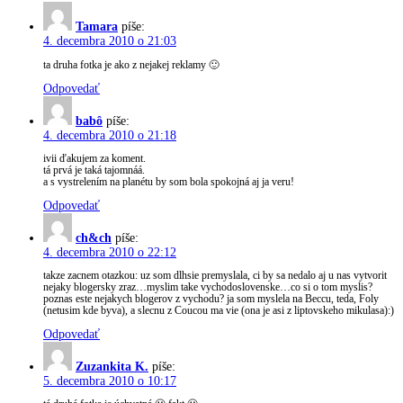
Tamara
píše:
4. decembra 2010 o 21:03
ta druha fotka je ako z nejakej reklamy 🙂
Odpovedať
babô
píše:
4. decembra 2010 o 21:18
ivii ďakujem za koment.
tá prvá je taká tajomnáá.
a s vystrelením na planétu by som bola spokojná aj ja veru!
Odpovedať
ch&ch
píše:
4. decembra 2010 o 22:12
takze zacnem otazkou: uz som dlhsie premyslala, ci by sa nedalo aj u nas vytvorit
nejaky blogersky zraz…myslim take vychodoslovenske…co si o tom myslis?
poznas este nejakych blogerov z vychodu? ja som myslela na Beccu, teda, Foly
(netusim kde byva), a slecnu z Coucou ma vie (ona je asi z liptovskeho mikulasa):)
Odpovedať
Zuzankita K.
píše:
5. decembra 2010 o 10:17