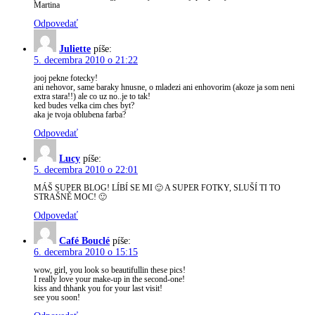
Martina
Odpovedať
Juliette
píše:
5. decembra 2010 o 21:22
jooj pekne fotecky!
ani nehovor, same baraky hnusne, o mladezi ani enhovorim (akoze ja som neni
extra stara!!) ale co uz no..je to tak!
ked budes velka cim ches byt?
aka je tvoja oblubena farba?
Odpovedať
Lucy
píše:
5. decembra 2010 o 22:01
MÁŠ SUPER BLOG! LÍBÍ SE MI 🙂 A SUPER FOTKY, SLUŠÍ TI TO
STRAŠNĚ MOC! 🙂
Odpovedať
Café Bouclé
píše:
6. decembra 2010 o 15:15
wow, girl, you look so beautifullin these pics!
I really love your make-up in the second-one!
kiss and thhank you for your last visit!
see you soon!