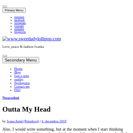
Primary Menu
pinterest
facebook
instagram
youtube
linkedin
bloglovin
Love, peace & fashion Ivanka
Skip
to
Secondary Menu
content
Home
Blog
čosi o mne
outfity
Spolupráca
Contact me
FAQ
Nezaradené
Outta My Head
by
Ivana Antal (Petrušová)
|
4. decembra 2010
Also, I would write something, but at the moment when I start thinking