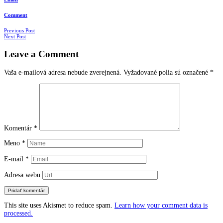
Comment
Navigácia
Previous Post
Next Post
v
Leave a Comment
článkoch
Vaša e-mailová adresa nebude zverejnená.
Vyžadované polia sú označené
*
Komentár
*
Meno
*
E-mail
*
Adresa webu
This site uses Akismet to reduce spam.
Learn how your comment data is
processed.