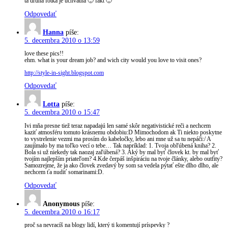
tá druhá fotka je úchvatná 🙂 fakt 🙂
Odpovedať
Hanna
píše:
5. decembra 2010 o 13:59
love these pics!!
ehm. what is your dream job? and wich city would you love to visit ones?
http://style-in-sight.blogspot.com
Odpovedať
Lotta
píše:
5. decembra 2010 o 15:47
Ivi mňa presne tiež teraz napadajú len samé skôr negativistické reči a nechcem
kaziť atmosféru tomuto krásnemu obdobiu:D Mimochodom ak Ti niekto poskytne
to vystrelenie vezmi ma prosím do kabeločky, lebo ani mne už sa tu nepáči:/ A
zaujímalo by ma toľko vecí o tebe… Tak napríklad: 1. Tvoja obľúbená kniha? 2.
Bola si už niekedy tak naozaj zaľúbená? 3. Aký by mal byť človek kt. by mal byť
tvojím najlepším priateľom? 4.Kde čerpáš inšpiráciu na tvoje články, alebo outfity?
Samozrejme, že ja ako človek zvedavý by som sa vedela pýtať ešte dlho dlho, ale
nechcem ťa nudiť somarinami:D.
Odpovedať
Anonymous
píše:
5. decembra 2010 o 16:17
proč sa nevracíš na blogy lidí, který ti komentují príspevky ?