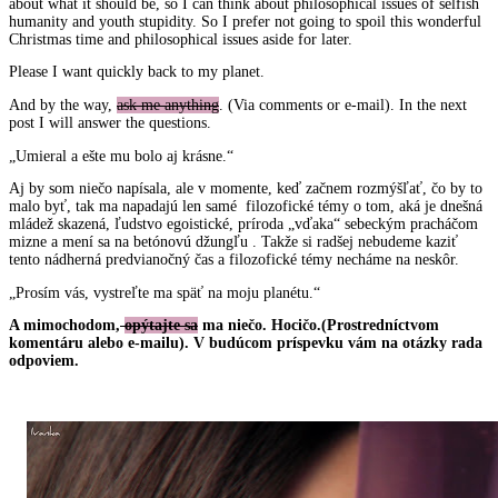
about what it should be, so I can think about philosophical issues of selfish
humanity and youth stupidity. So I prefer not going to spoil this wonderful
Christmas time and philosophical issues aside for later.
Please I want quickly back to my planet.
And by the way,
ask me anything
. (Via comments or e-mail). In the next
post I will answer the questions.
„Umieral a ešte mu bolo aj krásne.“
Aj by som niečo napísala, ale v momente, keď začnem rozmýšľať, čo by to
malo byť, tak ma napadajú len samé filozofické témy o tom, aká je dnešná
mládež skazená, ľudstvo egoistické, príroda „vďaka“ sebeckým pracháčom
mizne a mení sa na betónovú džungľu . Takže si radšej nebudeme kaziť
tento nádherná predvianočný čas a filozofické témy necháme na neskôr.
„Prosím vás, vystreľte ma späť na moju planétu.“
A mimochodom,
o
pýtajte sa
ma niečo. Hocičo.(Prostredníctvom
komentáru alebo e-mailu). V budúcom príspevku vám na otázky rada
odpoviem.