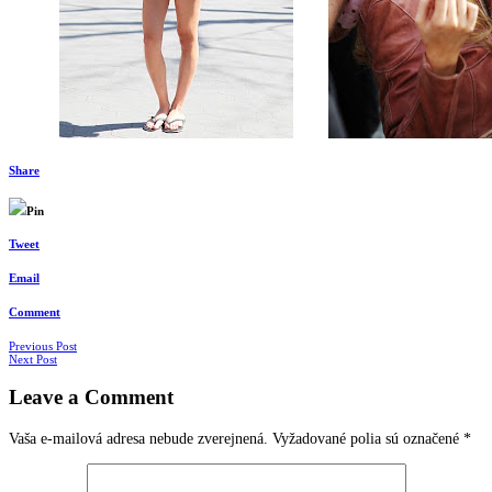
Share
Pin
Tweet
Email
Comment
Navigácia
Previous Post
Next Post
v
Leave a Comment
článkoch
Vaša e-mailová adresa nebude zverejnená.
Vyžadované polia sú označené
*