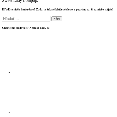
Sweet Lady Lollipop.
Hľadáte niečo konkrétne? Zadajte želané kľúčové slovo a pozrime sa, či sa niečo nájde!
Hľadať:
Chcete ma sledovať? Nech sa páči, tu!