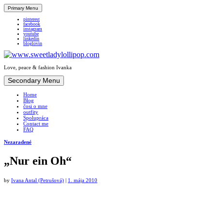
Primary Menu
pinterest
facebook
instagram
youtube
linkedin
bloglovin
Love, peace & fashion Ivanka
Skip
Secondary Menu
to
Home
content
Blog
čosi o mne
outfity
Spolupráca
Contact me
FAQ
Nezaradené
„Nur ein Oh“
by
Ivana Antal (Petrušová)
|
1. mája 2010