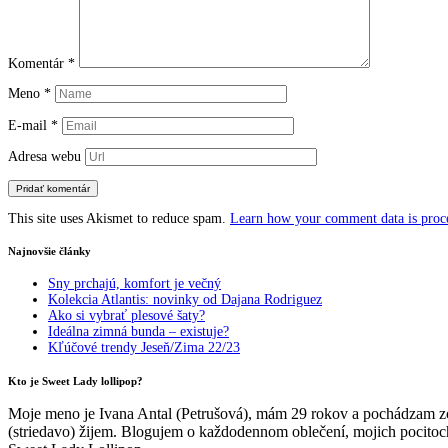
Komentár
*
Meno
*
E-mail
*
Adresa webu
This site uses Akismet to reduce spam.
Learn how your comment data is proc
Najnovšie články
Sny prchajú, komfort je večný
Kolekcia Atlantis: novinky od Dajana Rodriguez
Ako si vybrať plesové šaty?
Ideálna zimná bunda – existuje?
Kľúčové trendy Jeseň/Zima 22/23
Kto je Sweet Lady lollipop?
Moje meno je Ivana Antal (Petrušová), mám 29 rokov a pochádzam zo
(striedavo) žijem. Blogujem o každodennom oblečení, mojich pocitoch