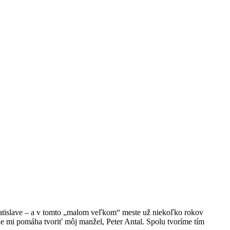
atislave – a v tomto „malom veľkom“ meste už niekoľko rokov
ie mi pomáha tvoriť môj manžel, Peter Antal. Spolu tvoríme tím