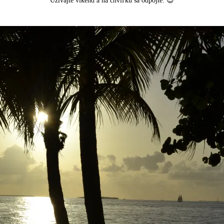
Užívajte víkend a na chvíľku sa odpojte. 😉