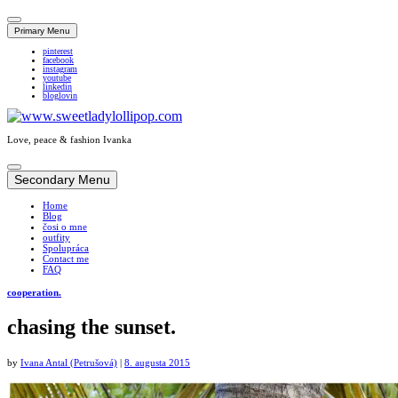
Primary Menu
pinterest
facebook
instagram
youtube
linkedin
bloglovin
Love, peace & fashion Ivanka
Skip
to
Secondary Menu
content
Home
Blog
čosi o mne
outfity
Spolupráca
Contact me
FAQ
cooperation.
chasing the sunset.
by
Ivana Antal (Petrušová)
|
8. augusta 2015