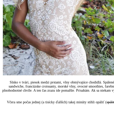
Slnko v tvári, piesok medzi prstami, vlny obmývajúce chodidlá. Spálen
sandwiche, francúzske croissanty, morské vlny, ovocné smoothies, farebné
plnohodnotné chvíle. A ten čas zrazu ide pomalšie. Prisahám. Ak sa niekam v
Včera sme počas jednej (a tisícky ďalších) takej minúty stihli opáliť (
spáli