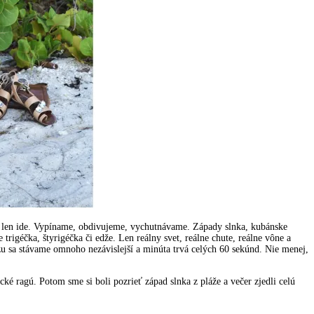
to len ide. Vypíname, obdivujeme, vychutnávame. Západy slnka, kubánske
rigéčka, štyrigéčka či edže. Len reálny svet, reálne chute, reálne vône a
zu sa stávame omnoho nezávislejší a minúta trvá celých 60 sekúnd. Nie menej,
ké ragú. Potom sme si boli pozrieť západ slnka z pláže a večer zjedli celú