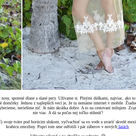
é nosy, spotené dlane a slané pery. Užívame si. Plnými dúškami, najviac, ako 
 domčeky. Jednou z najlepších vecí je, že tu nemáme internet v mobile. Žiadne t
yberieme, neriešime nič. Je nám skrátka dobre. A to na cestovaní milujem. Zra
nie viac. A dá sa počas nej toľko stihnúť!
ť
) svoje tváre pod horúcim slnkom, vyčvachtať sa vo vode a uvariť skvelé mexic
krabicu zmrzliny. Popri tom sme odfotili i pár záberov v nových
šatách
.