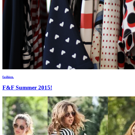
fashion.
F&F Summer 2015!