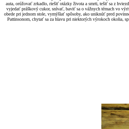
auta, orúžovať zrkadlo, riešiť otázky života a smrti, tešiť sa z hvie
vyjedať práškový cukor, snívať, baviť sa o vážnych témach vo výriv
obede pri jednom stole, vymýšlať spôsoby, ako uniknúť pred povinn
Pattinsonom, chytať sa za hlavu pri niektorých výrokoch okolia, s