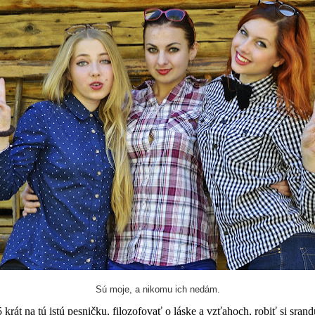
Sú moje, a nikomu ich nedám.
át na tú istú pesničku, filozofovať o láske a vzťahoch, robiť si srandu 