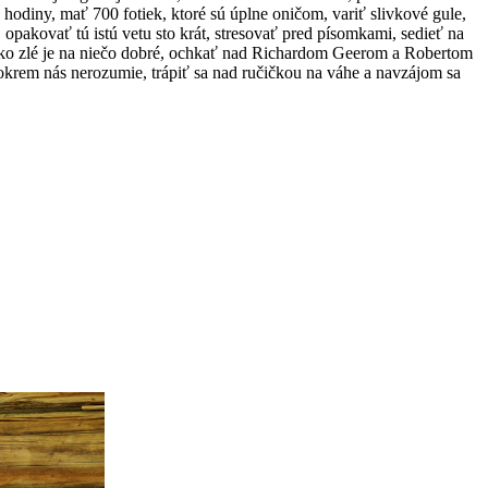
ve hodiny, mať 700 fotiek, ktoré sú úplne oničom, variť slivkové gule,
opakovať tú istú vetu sto krát, stresovať pred písomkami, sedieť na
etko zlé je na niečo dobré, ochkať nad Richardom Geerom a Robertom
 okrem nás nerozumie, trápiť sa nad ručičkou na váhe a navzájom sa