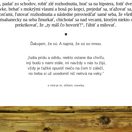
zd, padať zo schodov, robiť zlé rozhodnutia, hrať sa na hipstera, fotiť d
ke, behať s mokrými vlasmi a bosá po kopci, prejedať sa, sťažovať sa, 
osťami, ľutovať rozhodnutia a následne presviedčať samé seba, že vš
prisahanecky na seba žmurkať, chichotať sa nad vecami, ktorým niekto
prekrikovať, že „ty máš čo hovoriť!“, ľúbiť a milovať.
♥
Ďakujem, že sú. A najmä, že sú so mnou.
„ľudia prídu a odídu, niekto ostane iba chvíľu,
iný budú s nami stále, iní navždy v nás tu žijú,
vždy je ťažké opustiť niečo na čom tí záleží,
no treba si už uvedomiť nič netrvá na veky.“
s nimi je to, dúfam, naveky.