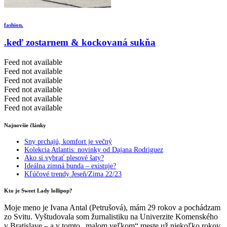
fashion.
.keď zostarnem & kockovaná sukňa
Feed not available
Feed not available
Feed not available
Feed not available
Feed not available
Feed not available
Najnovšie články
Sny prchajú, komfort je večný
Kolekcia Atlantis: novinky od Dajana Rodriguez
Ako si vybrať plesové šaty?
Ideálna zimná bunda – existuje?
Kľúčové trendy Jeseň/Zima 22/23
Kto je Sweet Lady lollipop?
Moje meno je Ivana Antal (Petrušová), mám 29 rokov a pochádzam
zo Svitu. Vyštudovala som žurnalistiku na Univerzite Komenského
v Bratislave – a v tomto „malom veľkom“ meste už niekoľko rokov