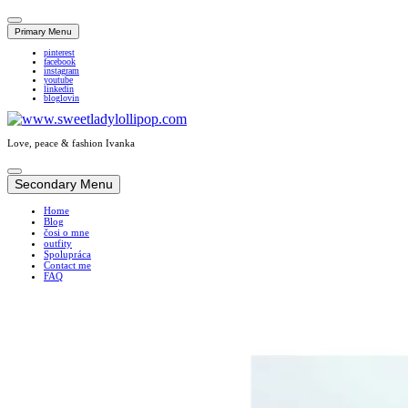
Primary Menu
pinterest
facebook
instagram
youtube
linkedin
bloglovin
Love, peace & fashion Ivanka
Skip
to
Secondary Menu
content
Home
Blog
čosi o mne
outfity
Spolupráca
Contact me
FAQ