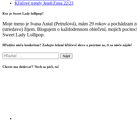
Kľúčové trendy Jeseň/Zima 22/23
Kto je Sweet Lady lollipop?
Moje meno je Ivana Antal (Petrušová), mám 29 rokov a pochádzam zo
(striedavo) žijem. Blogujem o každodennom oblečení, mojich pocitoch
Sweet Lady Lollipop.
Hľadáte niečo konkrétne? Zadajte želané kľúčové slovo a pozrime sa, či sa niečo nájde!
Hľadať:
Chcete ma sledovať? Nech sa páči, tu!