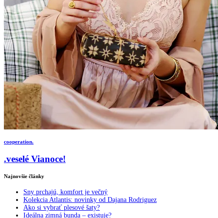
cooperation.
.veselé Vianoce!
Najnovšie články
Sny prchajú, komfort je večný
Kolekcia Atlantis: novinky od Dajana Rodriguez
Ako si vybrať plesové šaty?
Ideálna zimná bunda – existuje?