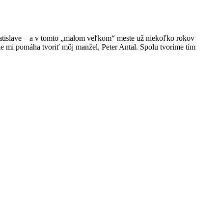
atislave – a v tomto „malom veľkom“ meste už niekoľko rokov
ie mi pomáha tvoriť môj manžel, Peter Antal. Spolu tvoríme tím