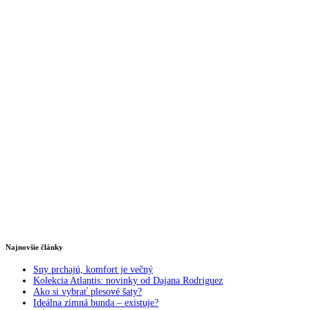
Najnovšie články
Sny prchajú, komfort je večný
Kolekcia Atlantis: novinky od Dajana Rodriguez
Ako si vybrať plesové šaty?
Ideálna zimná bunda – existuje?