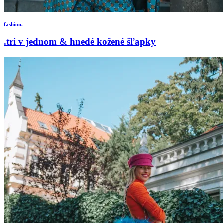
fashion.
.tri v jednom & hnedé kožené šľapky