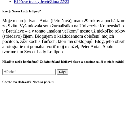
Kľúčové trendy Jeseň/Zima 22/23
Kto je Sweet Lady lollipop?
Moje meno je Ivana Antal (Petrušová), mám 29 rokov a pochádzam
zo Svitu. Vyštudovala som žurnalistiku na Univerzite Komenského
v Bratislave – a v tomto „malom veľkom“ meste už niekoľko rokov
(striedavo) žijem. Blogujem o každodennom oblečení, mojich
pocitoch, zážitkoch a ľuďoch, ktorí ma obklopujú. Blog, jeho obsah
a fotografie mi pomáha tvoriť môj manžel, Peter Antal. Spolu
tvoríme tím Sweet Lady Lollipop.
Hľadáte niečo konkrétne? Zadajte želané kľúčové slovo a pozrime sa, či sa niečo nájde!
Hľadať:
Chcete ma sledovať? Nech sa páči, tu!