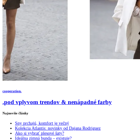
cooperation.
.pod vplyvom trendov & nenápadné farby
Najnovšie články
Sny prchajú, komfort je večný
Kolekcia Atlantis: novinky od Dajana Rodriguez
Ako si vybrať plesové šaty?
Ideálna zimná bunda – existuje?