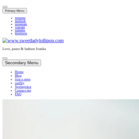
Primary Menu
pinterest
facebook
instagram
youtube
linkedin
bloglovin
Love, peace & fashion Ivanka
Skip
to
Secondary Menu
content
Home
Blog
čosi o mne
outfity
Spolupráca
Contact me
FAQ