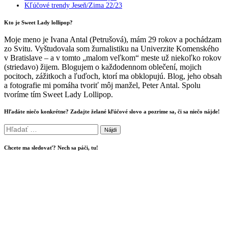
Kľúčové trendy Jeseň/Zima 22/23
Kto je Sweet Lady lollipop?
Moje meno je Ivana Antal (Petrušová), mám 29 rokov a pochádzam
zo Svitu. Vyštudovala som žurnalistiku na Univerzite Komenského
v Bratislave – a v tomto „malom veľkom“ meste už niekoľko rokov
(striedavo) žijem. Blogujem o každodennom oblečení, mojich
pocitoch, zážitkoch a ľuďoch, ktorí ma obklopujú. Blog, jeho obsah
a fotografie mi pomáha tvoriť môj manžel, Peter Antal. Spolu
tvoríme tím Sweet Lady Lollipop.
Hľadáte niečo konkrétne? Zadajte želané kľúčové slovo a pozrime sa, či sa niečo nájde!
Hľadať:
Chcete ma sledovať? Nech sa páči, tu!