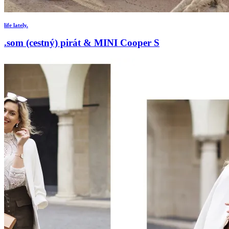
life lately.
.som (cestný) pirát & MINI Cooper S