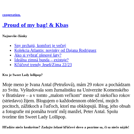
cooperation.
.Proud of my bag! & Kbas
Najnovšie články
Sny prchajú, komfort je večný
Kolekcia Atlantis: novinky od Dajana Rodriguez
Ako si vybrať plesové šaty?
Ideálna zimná bunda – existuje?
Kľúčové trendy Jeseň/Zima 22/23
Kto je Sweet Lady lollipop?
Moje meno je Ivana Antal (Petrušová), mám 29 rokov a pochádzam
zo Svitu. Vyštudovala som žurnalistiku na Univerzite Komenského
v Bratislave – a v tomto „malom veľkom“ meste už niekoľko rokov
(striedavo) žijem. Blogujem o každodennom oblečení, mojich
pocitoch, zážitkoch a ľuďoch, ktorí ma obklopujú. Blog, jeho obsah
a fotografie mi pomáha tvoriť môj manžel, Peter Antal. Spolu
tvoríme tím Sweet Lady Lollipop.
Hľadáte niečo konkrétne? Zadajte želané kľúčové slovo a pozrime sa, či sa niečo nájde!