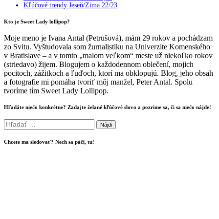
Kľúčové trendy Jeseň/Zima 22/23
Kto je Sweet Lady lollipop?
Moje meno je Ivana Antal (Petrušová), mám 29 rokov a pochádzam
zo Svitu. Vyštudovala som žurnalistiku na Univerzite Komenského
v Bratislave – a v tomto „malom veľkom“ meste už niekoľko rokov
(striedavo) žijem. Blogujem o každodennom oblečení, mojich
pocitoch, zážitkoch a ľuďoch, ktorí ma obklopujú. Blog, jeho obsah
a fotografie mi pomáha tvoriť môj manžel, Peter Antal. Spolu
tvoríme tím Sweet Lady Lollipop.
Hľadáte niečo konkrétne? Zadajte želané kľúčové slovo a pozrime sa, či sa niečo nájde!
Hľadať:
Chcete ma sledovať? Nech sa páči, tu!