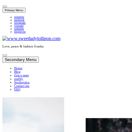
Primary Menu
pinterest
facebook
instagram
youtube
linkedin
bloglovin
Love, peace & fashion Ivanka
Skip
to
Secondary Menu
content
Home
Blog
čosi o mne
outfity
Spolupráca
Contact me
FAQ