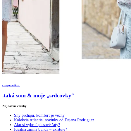
cooperation.
.taká som & moje „srdcovky“
Najnovšie články
Sny prchajú, komfort je večný
Kolekcia Atlantis: novinky od Dajana Rodriguez
Ako si vybrať plesové šaty?
Ideálna zimná bunda – existuje?