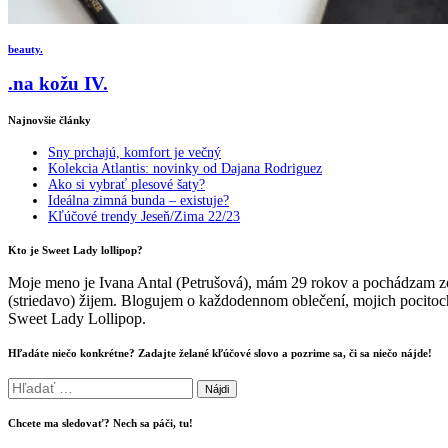
beauty.
.na kožu IV.
Najnovšie články
Sny prchajú, komfort je večný
Kolekcia Atlantis: novinky od Dajana Rodriguez
Ako si vybrať plesové šaty?
Ideálna zimná bunda – existuje?
Kľúčové trendy Jeseň/Zima 22/23
Kto je Sweet Lady lollipop?
Moje meno je Ivana Antal (Petrušová), mám 29 rokov a pochádzam zo
(striedavo) žijem. Blogujem o každodennom oblečení, mojich pocitoch
Sweet Lady Lollipop.
Hľadáte niečo konkrétne? Zadajte želané kľúčové slovo a pozrime sa, či sa niečo nájde!
Hľadať:
Chcete ma sledovať? Nech sa páči, tu!