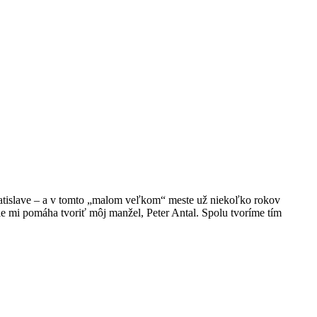
atislave – a v tomto „malom veľkom“ meste už niekoľko rokov
ie mi pomáha tvoriť môj manžel, Peter Antal. Spolu tvoríme tím