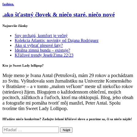
fashion.
.ako šťastný človek & niečo staré, niečo nové
Najnovšie články
Sny prchajú, komfort je večný
Kolekcia Atlantis: novinky od Dajana Rodriguez
Ako si vybrať plesové šaty?
Ideálna zimná bunda – existuje?
Kľúčové trendy Jeseň/Zima 22/23
Kto je Sweet Lady lollipop?
Moje meno je Ivana Antal (Petrušová), mám 29 rokov a pochádzam
zo Svitu. Vyštudovala som žurnalistiku na Univerzite Komenského
v Bratislave – a v tomto „malom veľkom“ meste už niekoľko rokov
(striedavo) žijem. Blogujem o každodennom oblečení, mojich
pocitoch, zážitkoch a ľuďoch, ktorí ma obklopujú. Blog, jeho obsah
a fotografie mi pomáha tvoriť môj manžel, Peter Antal. Spolu
tvoríme tím Sweet Lady Lollipop.
Hľadáte niečo konkrétne? Zadajte želané kľúčové slovo a pozrime sa, či sa niečo nájde!
Hľadať: