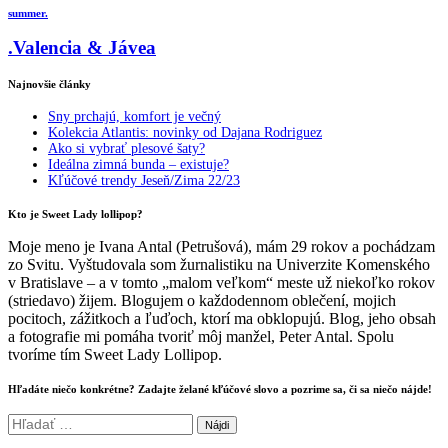
summer.
.Valencia & Jávea
Najnovšie články
Sny prchajú, komfort je večný
Kolekcia Atlantis: novinky od Dajana Rodriguez
Ako si vybrať plesové šaty?
Ideálna zimná bunda – existuje?
Kľúčové trendy Jeseň/Zima 22/23
Kto je Sweet Lady lollipop?
Moje meno je Ivana Antal (Petrušová), mám 29 rokov a pochádzam
zo Svitu. Vyštudovala som žurnalistiku na Univerzite Komenského
v Bratislave – a v tomto „malom veľkom“ meste už niekoľko rokov
(striedavo) žijem. Blogujem o každodennom oblečení, mojich
pocitoch, zážitkoch a ľuďoch, ktorí ma obklopujú. Blog, jeho obsah
a fotografie mi pomáha tvoriť môj manžel, Peter Antal. Spolu
tvoríme tím Sweet Lady Lollipop.
Hľadáte niečo konkrétne? Zadajte želané kľúčové slovo a pozrime sa, či sa niečo nájde!
Hľadať: